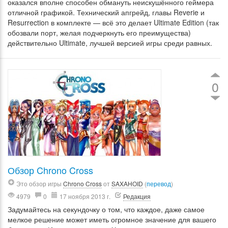
оказался вполне способен обмануть неискушённого геймера
отличной графикой. Технический апгрейд, главы Reverie и
Resurrection в комплекте — всё это делает Ultimate Edition (так
обозвали порт, желая подчеркнуть его преимущества)
действительно Ultimate, лучшей версией игры среди равных.
0
Обзор Chrono Cross
Это обзор игры
Chrono Cross
от
SAXAHOID
(
перевод
)
4979
0
17 ноября 2013 г.
Редакция
Задумайтесь на секундочку о том, что каждое, даже самое
мелкое решение может иметь огромное значение для вашего