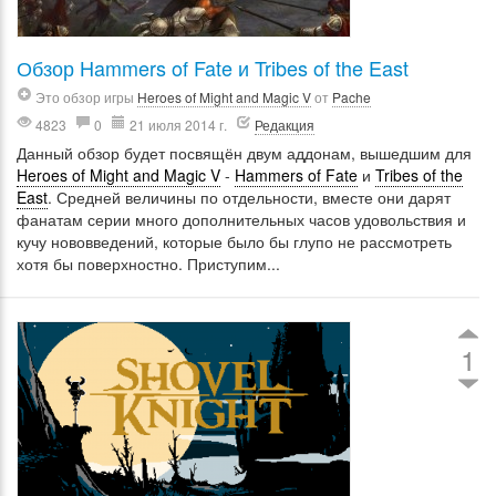
Обзор Hammers of Fate и Tribes of the East
Это обзор игры
Heroes of Might and Magic V
от
Pache
4823
0
21 июля 2014 г.
Редакция
Данный обзор будет посвящён двум аддонам, вышедшим для
Heroes of Might and Magic V
-
Hammers of Fate
и
Tribes of the
East
. Средней величины по отдельности, вместе они дарят
фанатам серии много дополнительных часов удовольствия и
кучу нововведений, которые было бы глупо не рассмотреть
хотя бы поверхностно. Приступим...
1