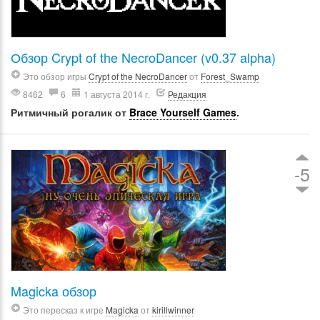
Обзор Crypt of the NecroDancer (v0.37 alpha)
Это обзор игры
Crypt of the NecroDancer
от
Forest_Swamp
8462
6
1 августа 2014 г.
Редакция
Ритмичный рогалик от
Brace Yourself Games
.
-5
Magicka обзор
Это пересказ к игре
Magicka
от
kirillwinner