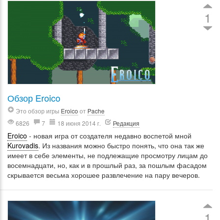
1
Обзор Eroico
Это обзор игры
Eroico
от
Pache
6826
7
18 июня 2014 г.
Редакция
Eroico
- новая игра от создателя недавно воспетой мной
Kurovadis
. Из названия можно быстро понять, что она так же
имеет в себе элементы, не подлежащие просмотру лицам до
восемнадцати, но, как и в прошлый раз, за пошлым фасадом
скрывается весьма хорошее развлечение на пару вечеров.
1