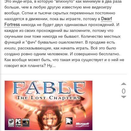
Это инди-игра, в которую "впихнуто" как минимум в два раза
больше, чем в любую другую известную мне видеоигру
вообще. Сотни и тысячи скрытых переменных постоянно
находятся в движении, пока вы играете, потому в
Dwarf
Fortress
никогда не будет двух одинаковых прохождений. И
каждое из своих прохождений вы запомните, потому что
скучными они тоже никогда не бывают. Количество местных
функций и "фич" буквально ошеломляет. В продаже есть
книги
, рассказывающие, как
начать
играть. Всё это было
создано ровно одним человеком. И совершенно бесплатно.
Как вообще может быть, что такая игра существует и о ней не
говорит вся планета? Ну...
0