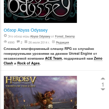
Обзор Abyss Odyssey
Это обзор игры
Abyss Odyssey
от
Forest_Swamp
4990
2
26 июля 2014 г.
Редакция
Сложный платформенный слешер RPG со случайно
генерируемыми уровнями на движке Unreal Engine от
независимой компании
ACE Team
, подарившей нам
Zeno
Clash
и
Rock of Ages
.
1