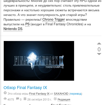
шедевральность! Многие до сих пор считают эту RPG одной из
лучших в принципе, и неудивительно: столь привлекательные
персонажи и настолько хорошие сюжеты встречаются весьма
нечасто. А что значит популярность для старой игры?
Правильно — ререлизы!
Chrono Trigger
впоследствии
выпустили на
PS
(входит в Final Fantasy Chronicles) и на
Nintendo DS
.
0
Обзор Final Fantasy IX
Это обзор игры
Final Fantasy IX
от
SAXAHOID
(
перевод
)
4075
0
26 октября 2013 г.
Редакция