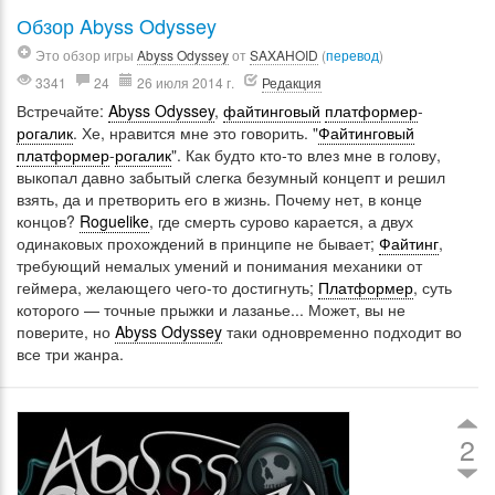
Обзор Abyss Odyssey
Это обзор игры
Abyss Odyssey
от
SAXAHOID
(
перевод
)
3341
24
26 июля 2014 г.
Редакция
Встречайте:
Abyss Odyssey
,
файтинговый
платформер
-
рогалик
. Хе, нравится мне это говорить. "
Файтинговый
платформер
-
рогалик
". Как будто кто-то влез мне в голову,
выкопал давно забытый слегка безумный концепт и решил
взять, да и претворить его в жизнь. Почему нет, в конце
концов?
Roguelike
, где смерть сурово карается, а двух
одинаковых прохождений в принципе не бывает;
Файтинг
,
требующий немалых умений и понимания механики от
геймера, желающего чего-то достигнуть;
Платформер
, суть
которого — точные прыжки и лазанье... Может, вы не
поверите, но
Abyss Odyssey
таки одновременно подходит во
все три жанра.
2