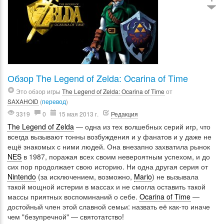
Обзор The Legend of Zelda: Ocarina of Time
Это обзор игры
The Legend of Zelda: Ocarina of Time
от
SAXAHOID
(
перевод
)
3319
0
15 мая 2013 г.
Редакция
The Legend of Zelda
— одна из тех волшебных серий игр, что
всегда вызывают тонны возбуждения и у фанатов и у даже не
ещё знакомых с ними людей. Она внезапно захватила рынок
NES
в 1987, поражая всех своим невероятным успехом, и до
сих пор продолжает свою историю. Ни одна другая серия от
Nintendo
(за исключением, возможно,
Mario
) не вызывала
такой мощной истерии в массах и не смогла оставить такой
массы приятных воспоминаний о себе.
Ocarina of Time
—
достойный член этой славной семьи: назвать её как-то иначе
чем "безупречной" — святотатство!