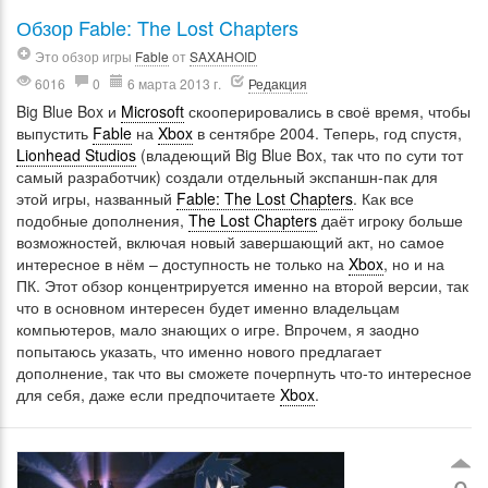
Обзор Fable: The Lost Chapters
Это обзор игры
Fable
от
SAXAHOID
6016
0
6 марта 2013 г.
Редакция
Big Blue Box и
Microsoft
скооперировались в своё время, чтобы
выпустить
Fable
на
Xbox
в сентябре 2004. Теперь, год спустя,
Lionhead Studios
(владеющий Big Blue Box, так что по сути тот
самый разработчик) создали отдельный экспаншн-пак для
этой игры, названный
Fable: The Lost Chapters
. Как все
подобные дополнения,
The Lost Chapters
даёт игроку больше
возможностей, включая новый завершающий акт, но самое
интересное в нём – доступность не только на
Xbox
, но и на
ПК. Этот обзор концентрируется именно на второй версии, так
что в основном интересен будет именно владельцам
компьютеров, мало знающих о игре. Впрочем, я заодно
попытаюсь указать, что именно нового предлагает
дополнение, так что вы сможете почерпнуть что-то интересное
для себя, даже если предпочитаете
Xbox
.