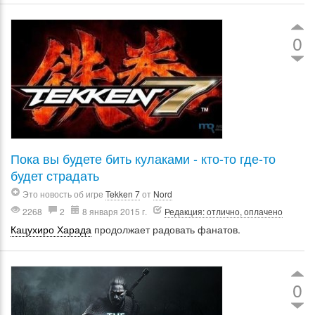
0
Пока вы будете бить кулаками - кто-то где-то
будет страдать
Это новость об игре
Tekken 7
от
Nord
2268
2
8 января 2015 г.
Редакция: отлично, оплачено
Кацухиро Харада
продолжает радовать фанатов.
0