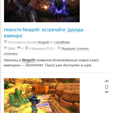
Новости Nosgoth: встречайте 'друида-
вампира'
Это новость об игре
Nosgoth
от
LotusBlade
2846
0
4 февраля 2015 г.
Редакция: отлично,
оплачено
Наконец в
Nosgoth
появился долгожданный новый класс
вампиров — Summoner. Герой уже доступен в игре.
0