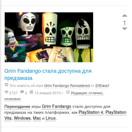
1
Grim Fandango стала доступна для
предзаказа
Это новость об игре
Grim Fandango Remastered
от
ElfDwarf
2727
2
13 января 2015 г.
Редакция: отлично,
оплачено
Переиздание
игры
Grim Fandango
стало доступно для
предзаказа на таких платформах, как
PlayStation 4
,
PlayStation
Vita
,
Windows
,
Mac
и
Linux
.