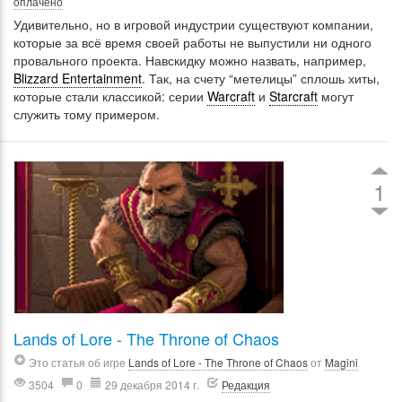
оплачено
Удивительно, но в игровой индустрии существуют компании,
которые за всё время своей работы не выпустили ни одного
провального проекта. Навскидку можно назвать, например,
Blizzard Entertainment
. Так, на счету “метелицы” сплошь хиты,
которые стали классикой: серии
Warcraft
и
Starcraft
могут
служить тому примером.
1
Lands of Lore - The Throne of Chaos
Это статья об игре
Lands of Lore - The Throne of Chaos
от
Magini
3504
0
29 декабря 2014 г.
Редакция