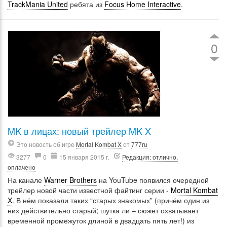
TrackMania United
ребята из
Focus Home Interactive
.
0
MK в лицах: новый трейлер MK X
Это новость об игре
Mortal Kombat X
от
777ru
3277
0
15 января 2015 г.
Редакция: отлично,
оплачено
На канале
Warner Brothers
на YouTube появился очередной
трейлер новой части известной файтинг серии -
Mortal Kombat
X
. В нём показали таких “старых знакомых” (причём один из
них действительно старый; шутка ли – сюжет охватывает
временной промежуток длиной в двадцать пять лет!) из