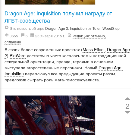
Dragon Age: Inquisition получил награду от
ЛГБТ-сообщества
Это новость об игре
Dragon Age 3: Inquisition
от
TotemWoodStep
3655
6
25 января 2015 г.
Редакция: отлично,
оплачено
В своих более современных проектах (
Mass Effect
,
Dragon Age
2
)
BioWare
достаточно часто касалась темы нетрадиционной
сексуальной ориентации, правда, героями в основном
выступали второстепенные персонажи. Новый
Dragon Age:
Inquisition
переплюнул все предыдущие проекты разом,
предложив сыграть роль мага-гомосексуалиста.
2