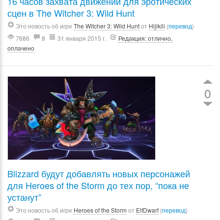
16 часов захвата движений для эротических
сцен в The Witcher 3: Wild Hunt
Это новость об игре
The Witcher 3: Wild Hunt
от
Hijikili
(
перевод
)
7686
8
31 января 2015 г.
Редакция: отлично,
оплачено
0
Blizzard будут добавлять новых персонажей
для Heroes of the Storm до тех пор, “пока не
устанут”
Это новость об игре
Heroes of the Storm
от
ElfDwarf
(
перевод
)