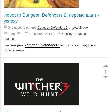
Новости Dungeon Defenders 2: первые шаги к
успеху
Это новость об игре
Dungeon Defenders 2
от
LotusBlade
2958
1
4 февраля 2015 г.
Редакция: отлично,
оплачено
Наконец-то
Dungeon Defenders 2
встала на твёрдый
фундамент.
1