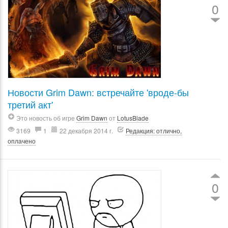
0
Новости Grim Dawn: встречайте 'вроде-бы
третий акт'
Это новость об игре
Grim Dawn
от
LotusBlade
3169
1
22 декабря 2014 г.
Редакция: отлично,
оплачено
0