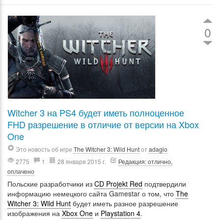
0
Witcher 3 на PS4 будет иметь полноценное
FHD разрешение в отличие от версии на Xbox
One
Это новость об игре
The Witcher 3: Wild Hunt
от
adagio
2775
1
28 января 2015 г.
Редакция: отлично,
оплачено
Польские разработчики из
CD Projekt Red
подтвердили
информацию немецкого сайта Gamestar о том, что
The
Witcher 3: Wild Hunt
будет иметь разное разрешение
изображения на
Xbox One
и
Playstation 4
.