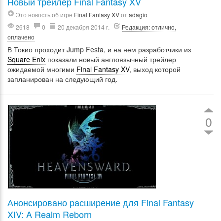
Новый трейлер Final Fantasy XV
Это новость об игре
Final Fantasy XV
от
adagio
2618
0
20 декабря 2014 г.
Редакция: отлично,
оплачено
В Токио проходит Jump Festa, и на нем разработчики из
Square Enix
показали новый англоязычный трейлер
ожидаемой многими
Final Fantasy XV
, выход которой
запланирован на следующий год.
0
Анонсировано расширение для Final Fantasy
XIV: A Realm Reborn