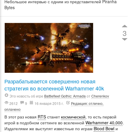
Небольшое интервью с одним из представителей Piranha
Bytes
3
Разрабатывается совершенно новая
стратегия во вселенной Warhammer 40k
Это новость об игре
Battlefleet Gothic: Armada
от
Cherenkov
2612
9
16 января 2015 г.
Редакция: отлично,
оплачено
В этот раз новая
RTS
станет
космической
, то есть первой
игрой в подобном сеттинге во вселенной
Warhammer 40,000
.
Издателями же выступят известные по играм
Blood Bowl
и