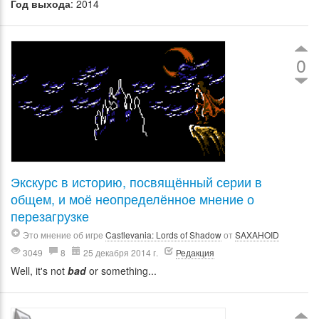
Год выхода
: 2014
0
Экскурс в историю, посвящённый серии в
общем, и моё неопределённое мнение о
перезагрузке
Это мнение об игре
Castlevania: Lords of Shadow
от
SAXAHOID
3049
8
25 декабря 2014 г.
Редакция
Well, it's not
bad
or something...