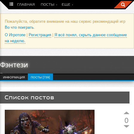
ГЛАВНАЯ
ПОСТЫ
ЕЩЕ
Пожалуйста, обратите внимание на наш сервис рекомендаций игр
Во что поиграть
.
О Игротопе
|
Регистрация
|
Я всё понял, скрыть данное сообщение
на неделю.
Фэнтези
Это сеттинг
ИНФОРМАЦИЯ
ПОСТЫ [739]
Список постов
0