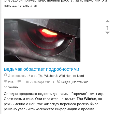
Очередной пример качественной работы, за которую никто и
никогда не заплатит.
1
Ведьмак обрастает подробностями
Это новость об игре
The Witcher 3: Wild Hunt
от
Nord
2815
0
29 января 2015 г.
Редакция: отлично,
оплачено
Сегодня предлагаю поднять две самые "горячие" темы игр.
Сложность и секс. Они касаются не только
The Witcher
, но
речь именно о ней, так как ввиду переноса релиза было
решено увеличить количество информации о проекте.