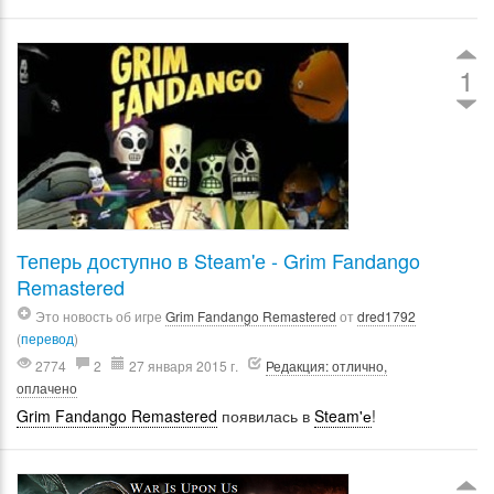
1
Теперь доступно в Steam'е - Grim Fandango
Remastered
Это новость об игре
Grim Fandango Remastered
от
dred1792
(
перевод
)
2774
2
27 января 2015 г.
Редакция: отлично,
оплачено
Grim Fandango Remastered
появилась в
Steam'е
!