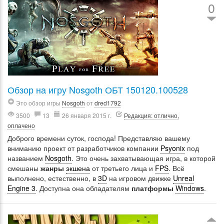
0
Обзор на игру Nosgoth ОБТ 150120.100528
Это обзор игры
Nosgoth
от
dred1792
3500
13
26 января 2015 г.
Редакция: отлично,
оплачено
Доброго времени суток, господа! Представляю вашему
вниманию проект от разработчиков компании
Psyonix
под
названием
Nosgoth
. Это очень захватывающая игра, в которой
смешаны
жанры
экшена
от третьего лица и
FPS
. Всё
выполнено, естественно, в
3D
на игровом движке
Unreal
Engine 3
. Доступна она обладателям
платформы
Windows
.