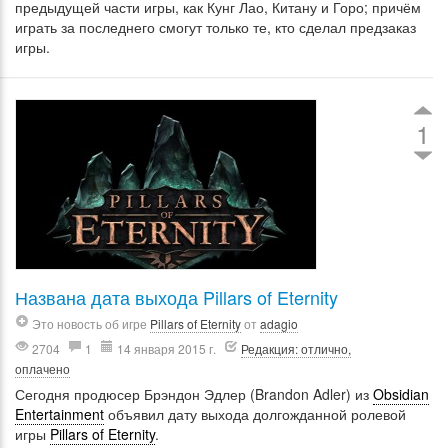
предыдущей части игры, как Кунг Лао, Китану и Горо; причём
играть за последнего смогут только те, кто сделал предзаказ
игры.
1
Названа дата выхода Pillars of Eternity
Это новость об игре
Pillars of Eternity
от
adagio
2704
1
14 января 2015 г.
Редакция: отлично,
оплачено
Сегодня продюсер Брэндон Эдлер (Brandon Adler) из
Obsidian
Entertainment
объявил дату выхода долгожданной ролевой
игры
Pillars of Eternity
.