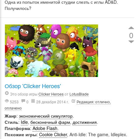
Одна из попыток именитой студии слезть с иглы AD&D.
Получилось?
0
Обзор 'Clicker Heroes'
Это обзор игры
Clicker Heroes
от
LotusBlade
5253
0
28 декабря 2014 г.
Редакция: отлично,
оплачено
Жанр
:
экономический симулятор
.
Стиль
:
Idle
,
бесконечный фарм
,
достижения
.
Платформа
:
Adobe Flash
.
Похожие игры
:
Cookie Clicker
, Anti-Idle: The game, Idleplex.