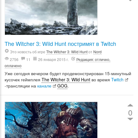
The Witcher 3: Wild Hunt постримят в Twitch
Это новость об игре
The Witcher 3: Wild Hunt
от
Nord
2756
11
26 января 2015 г.
Редакция: отлично,
оплачено
Уже сегодня вечером будет продемонстрирован 15-минутный
кусочек геймплея
The Witcher 3: Wild Hunt
во время
Twitch
-трансляции на
канале
GOG
.
0