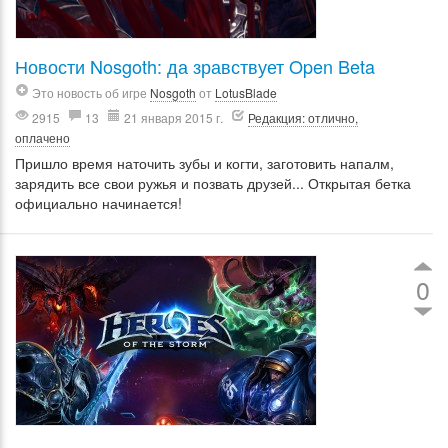
Новости Nosgoth: да зравствует Open Beta
Это новость об игре
Nosgoth
от
LotusBlade
2915
13
21 января 2015 г.
Редакция: отлично,
оплачено
Пришло время наточить зубы и когти, заготовить напалм,
зарядить все свои ружья и позвать друзей... Открытая бетка
официально начинается!
0