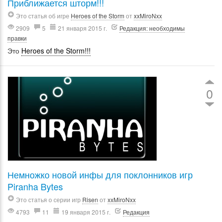
Приближается шторм!!!
Это статья об игре
Heroes of the Storm
от
xxMiroNxx
2909
5
21 января 2015 г.
Редакция: необходимы
правки
Это
Heroes of the Storm!!!
0
Немножко новой инфы для поклонников игр
Piranha Bytes
Это статья о серии игр
Risen
от
xxMiroNxx
4793
11
19 января 2015 г.
Редакция