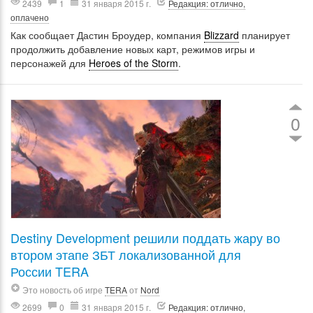
2439
1
31 января 2015 г.
Редакция: отлично,
оплачено
Как сообщает Дастин Броудер, компания
Blizzard
планирует
продолжить добавление новых карт, режимов игры и
персонажей для
Heroes of the Storm
.
0
Destiny Development решили поддать жару во
втором этапе ЗБТ локализованной для
России TERA
Это новость об игре
TERA
от
Nord
2699
0
31 января 2015 г.
Редакция: отлично,