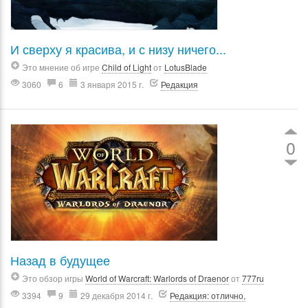
И сверху я красива, и с низу ничего...
Это мнение об игре
Child of Light
от
LotusBlade
3060
6
3 января 2015 г.
Редакция
0
Назад в будущее
Это обзор игры
World of Warcraft: Warlords of Draenor
от
777ru
3394
9
29 декабря 2014 г.
Редакция: отлично,