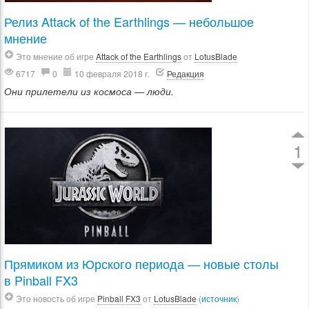
Релиз Attack of the Earthlings — небольшое
мнение
Это мнение об игре
Attack of the Earthlings
от
LotusBlade
6717
0
10 февраля 2018 г.
Редакция
Они прилетели из космоса — люди.
1
Прямиком из Юрского периода — новые столы
в Pinball FX3
Это новость об игре
Pinball FX3
от
LotusBlade
(
источник
)