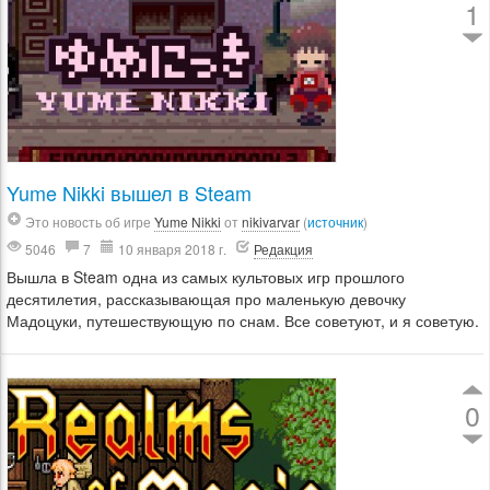
1
Yume Nikki вышел в Steam
Это новость об игре
Yume Nikki
от
nikivarvar
(
источник
)
5046
7
10 января 2018 г.
Редакция
Вышла в Steam одна из самых культовых игр прошлого
десятилетия, рассказывающая про маленькую девочку
Мадоцуки, путешествующую по снам. Все советуют, и я советую.
0