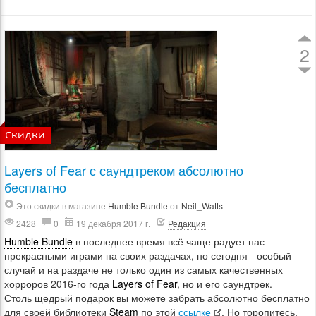
2
Скидки
Layers оf Fear с саундтреком абсолютно
бесплатно
Это скидки в магазине
Humble Bundle
от
Neil_Watts
2428
0
19 декабря 2017 г.
Редакция
Humble Bundle
в последнее время всё чаще радует нас
прекрасными играми на своих раздачах, но сегодня - особый
случай и на раздаче не только один из самых качественных
хорроров 2016-го года
Layers of Fear
, но и его саундтрек.
Столь щедрый подарок вы можете забрать абсолютно бесплатно
для своей библиотеки
Steam
по этой
ссылке
. Но торопитесь,