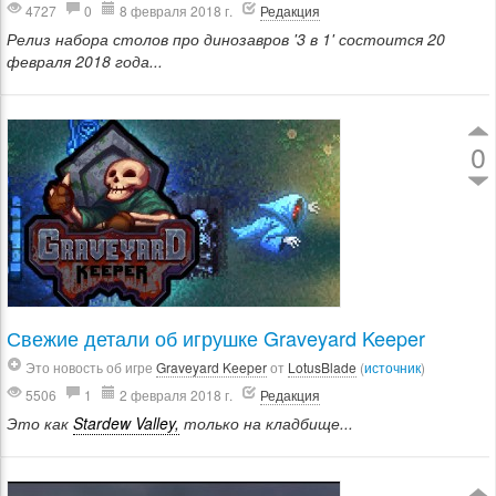
4727
0
8 февраля 2018 г.
Редакция
Релиз набора столов про динозавров '3 в 1' состоится 20
февраля 2018 года...
0
Свежие детали об игрушке Graveyard Keeper
Это новость об игре
Graveyard Keeper
от
LotusBlade
(
источник
)
5506
1
2 февраля 2018 г.
Редакция
Это как
Stardew Valley,
только на кладбище...