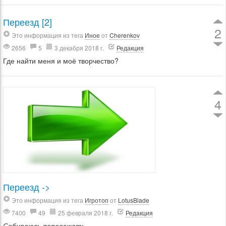
Переезд [2]
2
Это информация из тега
Иное
от
Cherenkov
2656
5
3 декабря 2018 г.
Редакция
Где найти меня и моё творчество?
4
Переезд ->
Это информация из тега
Игротоп
от
LotusBlade
7400
49
25 февраля 2018 г.
Редакция
Собираюсь переезжать...