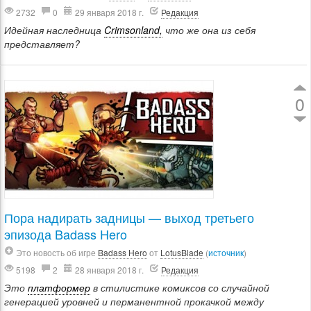
2732
0
29 января 2018 г.
Редакция
Идейная наследница
Crimsonland,
что же она из себя
представляет?
0
Пора надирать задницы — выход третьего
эпизода Badass Hero
Это новость об игре
Badass Hero
от
LotusBlade
(
источник
)
5198
2
28 января 2018 г.
Редакция
Это
платформер
в стилистике комиксов со случайной
генерацией уровней и перманентной прокачкой между