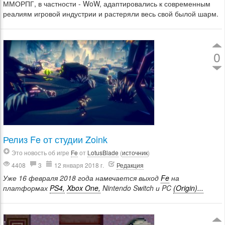
ММОРПГ, в частности - WoW, адаптировались к современным
реалиям игровой индустрии и растеряли весь свой былой шарм.
0
Релиз Fe от студии Zoink
Это новость об игре
Fe
от
LotusBlade
(
источник
)
4408
3
12 января 2018 г.
Редакция
Уже 16 февраля 2018 года намечается выход
Fe
на
платформах
PS4,
Xbox One,
Nintendo Switch и PC
(Origin)...