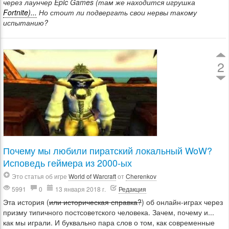
через лаунчер Epic Games (там же находится игрушка
Fortnite)...
Но стоит ли подвергать свои нервы такому
испытанию?
2
Почему мы любили пиратский локальный WoW?
Исповедь геймера из 2000-ых
Это статья об игре
World of Warcraft
от
Cherenkov
5991
0
13 января 2018 г.
Редакция
Эта история (
или историческая справка?
) об онлайн-играх через
призму типичного постсоветского человека. Зачем, почему и...
как мы играли. И буквально пара слов о том, как современные