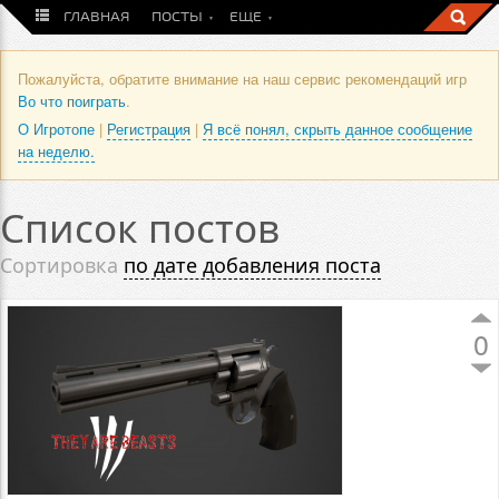
ГЛАВНАЯ
ПОСТЫ
ЕЩЕ
Пожалуйста, обратите внимание на наш сервис рекомендаций игр
Во что поиграть
.
О Игротопе
|
Регистрация
|
Я всё понял, скрыть данное сообщение
на неделю.
Список постов
Сортировка
по дате добавления поста
0