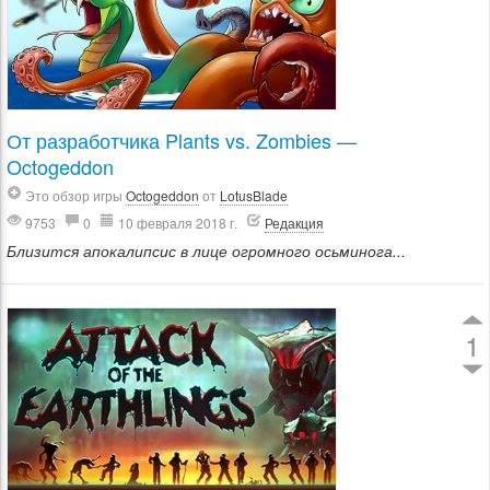
От разработчика Plants vs. Zombies —
Octogeddon
Это обзор игры
Octogeddon
от
LotusBlade
9753
0
10 февраля 2018 г.
Редакция
Близится апокалипсис в лице огромного осьминога...
1