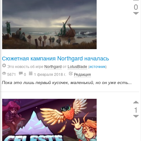
0
Сюжетная кампания Northgard началась
Это новость об игре
Northgard
от
LotusBlade
(
источник
)
5671
0
1 февраля 2018 г.
Редакция
Пока это лишь первый кусочек, маленький, но он уже есть...
1