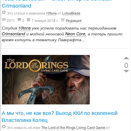
Crimsonland
Это статья о компании
10tons
от
LotusBlade
2371
0
7 января 2018 г.
Редакция
Студия
10tons
уже успела порадовать нас переизданием
Crimsonland
и модной неоновой
Neon Core,
а теперь пришло
время копнуть в тематику Лавкрафта...
0
А мы что, не как все? Выход ККИ по вселенной
Властелина Колец
Это новость об игре
The Lord of the Rings Living Card Game
от