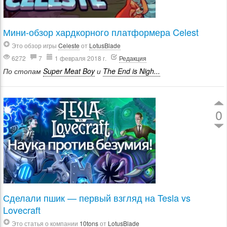
Мини-обзор хардкорного платформера Celest
Это обзор игры
Celeste
от
LotusBlade
6272
7
1 февраля 2018 г.
Редакция
По стопам
Super Meat Boy
и
The End is Nigh...
0
Сделали пшик — первый взгляд на Tesla vs
Lovecraft
Это статья о компании
10tons
от
LotusBlade