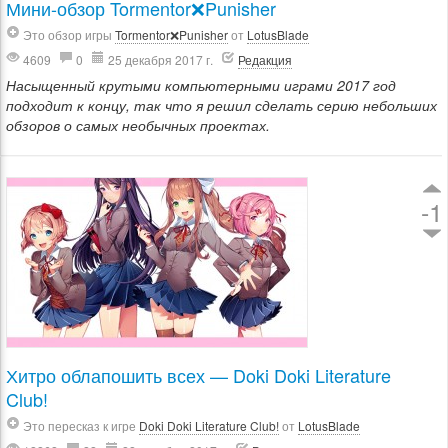
Мини-обзор Tormentor❌Punisher
Это обзор игры
Tormentor❌Punisher
от
LotusBlade
4609
0
25 декабря 2017 г.
Редакция
Насыщенный крутыми компьютерными играми 2017 год
подходит к концу, так что я решил сделать серию небольших
обзоров о самых необычных проектах.
-1
Хитро облапошить всех — Doki Doki Literature
Club!
Это пересказ к игре
Doki Doki Literature Club!
от
LotusBlade