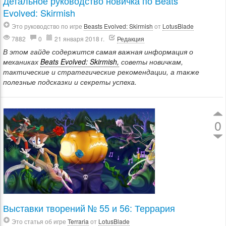
Детальное руководство новичка по Beats
Evolved: Skirmish
Это руководство по игре
Beasts Evolved: Skirmish
от
LotusBlade
7882
0
21 января 2018 г.
Редакция
В этом гайде содержится самая важная информация о
механиках
Beats Evolved: Skirmish,
советы новичкам,
тактические и стратегические рекомендации, а также
полезные подсказки и секреты успеха.
0
Выставки творений № 55 и 56: Террария
Это статья об игре
Terraria
от
LotusBlade