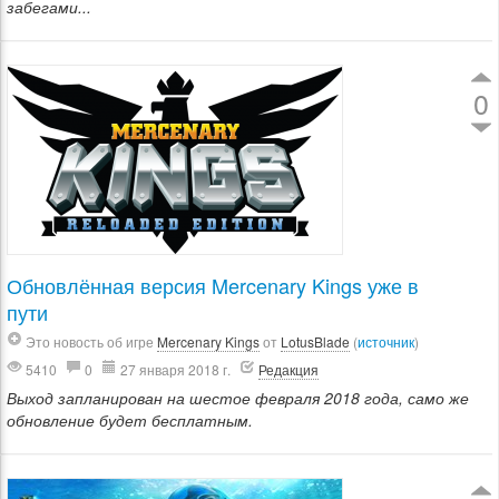
забегами...
0
Обновлённая версия Mercenary Kings уже в
пути
Это новость об игре
Mercenary Kings
от
LotusBlade
(
источник
)
5410
0
27 января 2018 г.
Редакция
Выход запланирован на шестое февраля 2018 года, само же
обновление будет бесплатным.