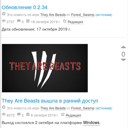
Обновление 0.2.34
Это новость об игре
They Are Beasts
от
Forest_Swamp
(
источник
)
3737
0
18 октября 2019 г.
Редакция
Дата обновления: 17 октября 2019 г.
0
They Are Beasts вышла в ранний доступ
Это новость об игре
They Are Beasts
от
Forest_Swamp
(
источник
)
4073
2
8 октября 2019 г.
Редакция
Выход состоялся 2 октября на платформе
Windows
.