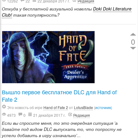
12262
22
22 декабря 2017 г.
Редакция
Откуда у бесплатной визуальной новеллы
Doki Doki Literature
Club!
такая популярность?
0
Вышло первое бесплатное DLC для Hand of
Fate 2
Это новость об игре
Hand of Fate 2
от
LotusBlade
(
источник
)
4973
0
21 декабря 2017 г.
Редакция
Если вы спросите меня, то это очередная ситуация 'а
давайте под видом DLC выпускать то, что попросту не
успели добавить в игру изначально'...