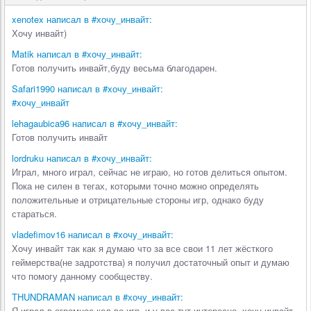
xenotex написал в #хочу_инвайт:
Хочу инвайт)
Matik написал в #хочу_инвайт:
Готов получить инвайт,буду весьма благодарен.
Safari1990 написал в #хочу_инвайт:
#хочу_инвайт
lehagaubica96 написал в #хочу_инвайт:
Готов получить инвайт
lordruku написал в #хочу_инвайт:
Играл, много играл, сейчас не играю, но готов делиться опытом.
Пока не силен в тегах, которыми точно можно определять
положительные и отрицательные стороны игр, однако буду
стараться.
vladefimov16 написал в #хочу_инвайт:
Хочу инвайт так как я думаю что за все свои 11 лет жёсткого
геймерства(не задротства) я получил достаточный опыт и думаю
что помогу данному сообществу.
THUNDRAMAN написал в #хочу_инвайт:
Я играл в огромное кол-во игр, и у вас тут интересно, хочу инвайт