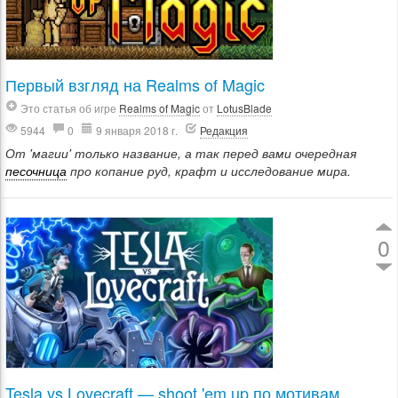
Первый взгляд на Realms of Magic
Это статья об игре
Realms of Magic
от
LotusBlade
5944
0
9 января 2018 г.
Редакция
От 'магии' только название, а так перед вами очередная
песочница
про копание руд, крафт и исследование мира.
0
Tesla vs Lovecraft — shoot 'em up по мотивам