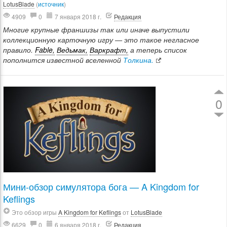
LotusBlade
(
источник
)
4909
0
7 января 2018 г.
Редакция
Многие крупные франшизы так или иначе выпустили
коллекционную карточную игру — это такое негласное
правило.
Fable,
Ведьмак,
Варкрафт,
а теперь список
пополнится известной вселенной
Толкина.
0
Мини-обзор симулятора бога — A Kingdom for
Keflings
Это обзор игры
A Kingdom for Keflings
от
LotusBlade
6629
0
6 января 2018 г.
Редакция