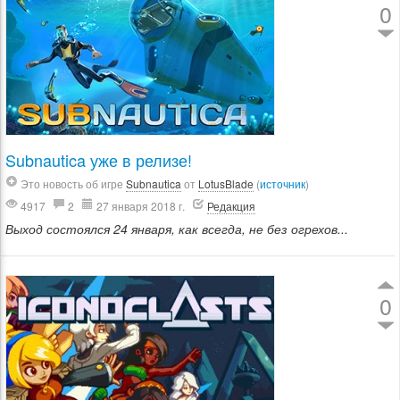
0
Subnautica уже в релизе!
Это новость об игре
Subnautica
от
LotusBlade
(
источник
)
4917
2
27 января 2018 г.
Редакция
Выход состоялся 24 января, как всегда, не без огрехов...
0