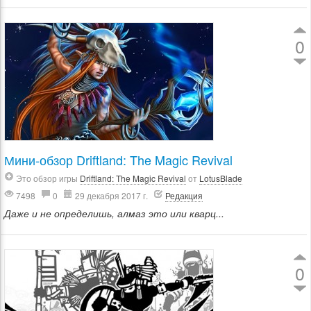
0
Мини-обзор Driftland: The Magic Revival
Это обзор игры
Driftland: The Magic Revival
от
LotusBlade
7498
0
29 декабря 2017 г.
Редакция
Даже и не определишь, алмаз это или кварц...
0