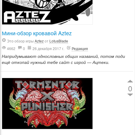
Мини-обзор кровавой Aztez
Это обзор игры
Aztez
от
LotusBlade
4662
0
26 декабря 2017 г.
Редакция
Напридумывают однословных общих названий, потом поди
ещё откопай нужный тебе сайт с игрой — Ацтеки.
0