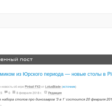
венный пост
миком из Юрского периода — новые столы в Pin
 новость об игре
Pinball FX3
от
LotusBlade
(
источник
)
23
0
8 февраля 2018 г.
Редакция
 набора столов про динозавров '3 в 1' состоится 20 февраля 20
..