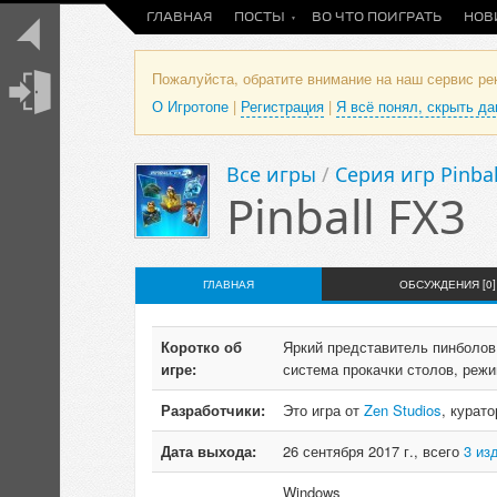
ГЛАВНАЯ
ПОСТЫ
ВО ЧТО ПОИГРАТЬ
НОВ
Пожалуйста, обратите внимание на наш сервис р
О Игротопе
|
Регистрация
|
Я всё понял, скрыть д
Все игры
/
Серия игр Pinbal
Pinball FX3
ГЛАВНАЯ
ОБСУЖДЕНИЯ [0]
Коротко об
Яркий представитель пинболов
игре:
система прокачки столов, режи
Разработчики:
Это игра от
Zen Studios
, курат
Дата выхода:
26 сентября 2017 г., всего
3 из
Windows