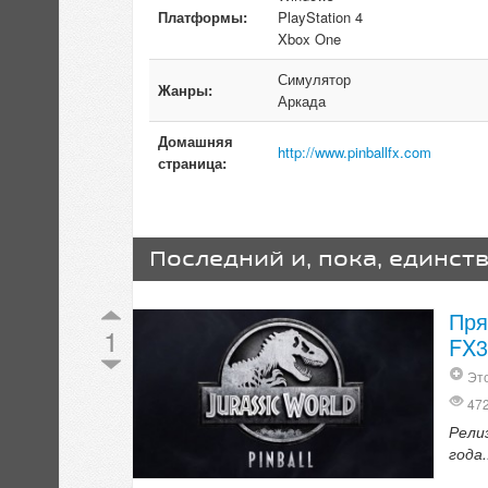
Платформы:
PlayStation 4
Xbox One
Симулятор
Жанры:
Аркада
Домашняя
http://www.pinballfx.com
страница:
Последний и, пока, единст
Пря
1
FX3
Это
47
Релиз
года.