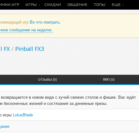
ИНКИ ИГР
ИГРЫ
СКИДКИ
ОБЩЕНИЕ
ТОПЫ
ЕЩЕ
екомендаций игр
Во что поиграть
.
анное сообщение на неделю.
l FX
/
Pinball FX3
ОТЗЫВЫ [0]
WIKI [0]
 возвращается в новом виде с кучей свежих столов и фишек. Вас ждёт
м бесконечных жизней и состязания за денежные призы.
ор игры
LotusBlade
дания