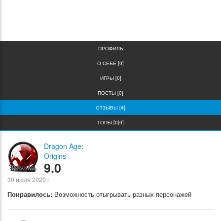
0
0
ПРОФИЛЬ
О СЕБЕ [0]
ИГРЫ [0]
ПОСТЫ [0]
ОТЗЫВЫ [4]
ТОПЫ [0|0]
Dragon Age:
Origins
9.0
30 июля 2020 г.
Понравилось:
Возможность отыгрывать разных персонажей