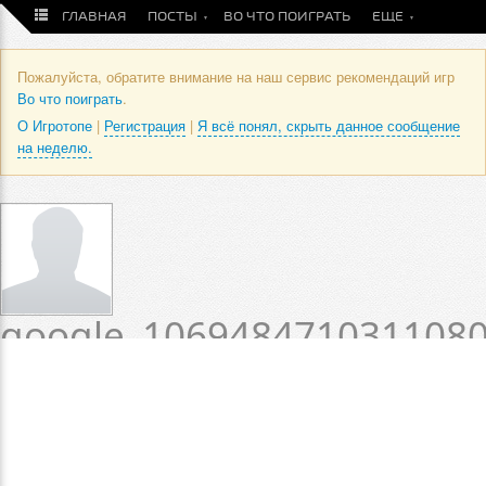
ГЛАВНАЯ
ПОСТЫ
ВО ЧТО ПОИГРАТЬ
ЕЩЕ
Пожалуйста, обратите внимание на наш сервис рекомендаций игр
Во что поиграть
.
О Игротопе
|
Регистрация
|
Я всё понял, скрыть данное сообщение
на неделю.
google_106948471031108
/ Оценки и отзывы
пользователя
Статус пока не установлен.