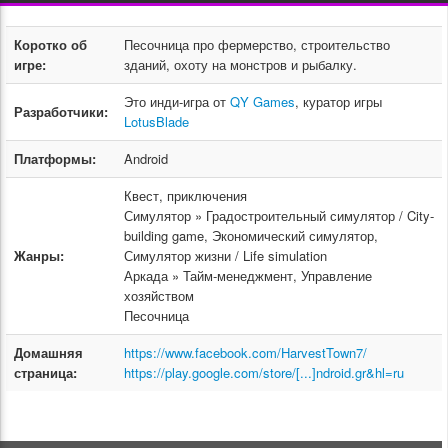
Коротко об
Песочница про фермерство, строительство
игре:
зданий, охоту на монстров и рыбалку.
Это инди-игра от
QY Games
, куратор игры
Разработчики:
LotusBlade
Платформы:
Android
Квест, приключения
Симулятор » Градостроительный симулятор / City-
building game, Экономический симулятор,
Жанры:
Симулятор жизни / Life simulation
Аркада » Тайм-менеджмент, Управление
хозяйством
Песочница
Домашняя
https://www.facebook.com/HarvestTown7/
страница:
https://play.google.com/store/[...]ndroid.gr&hl=ru