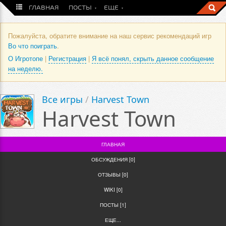
ГЛАВНАЯ
ПОСТЫ
ЕЩЕ
Пожалуйста, обратите внимание на наш сервис рекомендаций игр
Во что поиграть
.
О Игротопе
|
Регистрация
|
Я всё понял, скрыть данное сообщение
на неделю.
Все игры
/
Harvest Town
Harvest Town
ГЛАВНАЯ
ОБСУЖДЕНИЯ [0]
ОТЗЫВЫ [0]
WIKI [0]
ПОСТЫ [1]
ЕЩЕ...