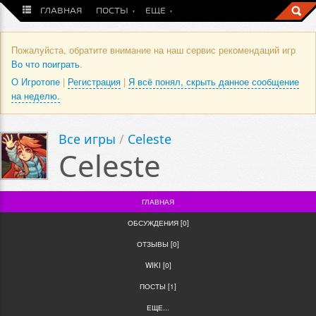
ГЛАВНАЯ
ПОСТЫ
ЕЩЕ
Пожалуйста, обратите внимание на наш сервис рекомендаций игр
Во что поиграть
.
О Игротопе
|
Регистрация
|
Я всё понял, скрыть данное сообщение
на неделю.
Все игры
/
Celeste
Celeste
ГЛАВНАЯ
ОБСУЖДЕНИЯ [0]
ОТЗЫВЫ [0]
WIKI [0]
ПОСТЫ [1]
ЕЩЕ...