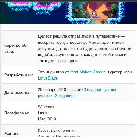
Целест решила отправиться в путешествие —
покорить горную вершину. Милая идея милой
Коротко об
девушки, да только это будет далеко не обычный
игре:
подъём, а сущее пекло, как для самой героини,
так и для играющего.
Это инди-игра от
Matt Makes Games
, куратор игры
Разработчики:
LotusBlade
25 января 2018 г., всего
3 издания (из них
Дата выхода:
русских: 2 издания)
Windows
Платформы:
Linux
Mac OS X
Квест, приключения
Жанры:
Аркада » Платформер