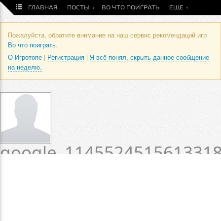
ГЛАВНАЯ
ПОСТЫ
ВО ЧТО ПОИГРАТЬ
ЕЩЕ
Пожалуйста, обратите внимание на наш сервис рекомендаций игр
Во что поиграть
.
О Игротопе
|
Регистрация
|
Я всё понял, скрыть данное сообщение
на неделю.
google_114552451561331
/ Оценки и отзывы
пользователя
Статус пока не установлен.