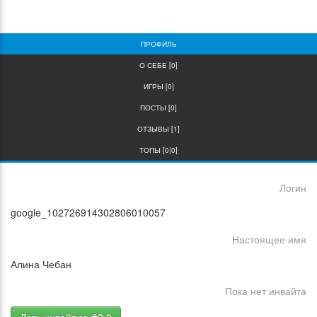
0
0
ПРОФИЛЬ
О СЕБЕ [0]
ИГРЫ [0]
ПОСТЫ [0]
ОТЗЫВЫ [1]
ТОПЫ [0|0]
Логин
google_102726914302806010057
Настоящее имя
Алина Чебан
Пока нет инвайта