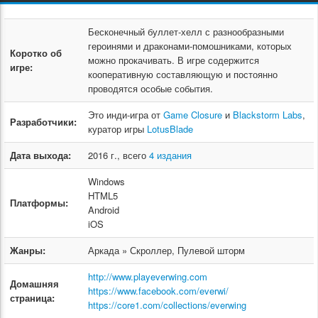
Бесконечный буллет-хелл с разнообразными
героинями и драконами-помошниками, которых
Коротко об
можно прокачивать. В игре содержится
игре:
кооперативную составляющую и постоянно
проводятся особые события.
Это инди-игра от
Game Closure
и
Blackstorm Labs
,
Разработчики:
куратор игры
LotusBlade
Дата выхода:
2016 г., всего
4 издания
Windows
HTML5
Платформы:
Android
iOS
Жанры:
Аркада » Скроллер, Пулевой шторм
http://www.playeverwing.com
Домашняя
https://www.facebook.com/everwi/
страница:
https://core1.com/collections/everwing