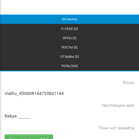
0
0
ПРОФИЛЬ
О СЕБЕ [0]
ИГРЫ [0]
ПОСТЫ [0]
ОТЗЫВЫ [3]
ТОПЫ [0|0]
Логин
mailru_650608144733841144
Настоящее имя
Kekya _____
Пока нет инвайта