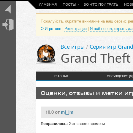
ГЛАВНАЯ
ПОСТЫ
ВО ЧТО ПОИГРАТЬ
НОВ
Пожалуйста, обратите внимание на наш сервис р
О Игротопе
|
Регистрация
|
Я всё понял, скрыть д
Все игры
/
Серия игр Grand
Grand Theft
ГЛАВНАЯ
ОБСУЖДЕНИЯ [0]
Оценки, отзывы и метки и
10.0 от
mj_jm
Понравилось:
Хит своего времени