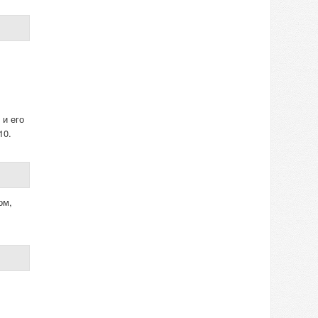
 и его
10.
ом,