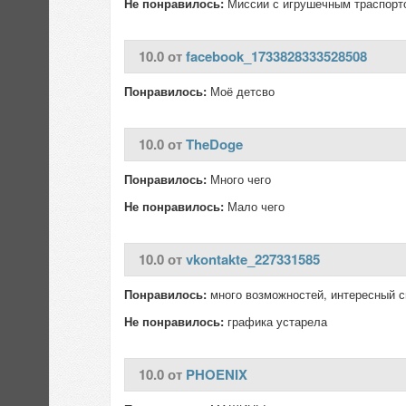
Не понравилось:
Миссии с игрушечным траспорт
10.0 от
facebook_1733828333528508
Понравилось:
Моё детсво
10.0 от
TheDoge
Понравилось:
Много чего
Не понравилось:
Мало чего
10.0 от
vkontakte_227331585
Понравилось:
много возможностей, интересный 
Не понравилось:
графика устарела
10.0 от
PHOENIX