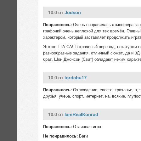
10.0 от
Jodson
Понравилось:
Очень понравилась атмосфера ганг
графоний очень неплохой для тех времён. Главны
характером, который заставляет продолжить играт
Это же ГТА СА! Потраченый перевод, покатушки п
разнообразные задания, отличный сюжет, да и 3Д 
брат, Шон Джонсон (Свит) обладают неким характе
10.0 от
lordabu17
Понравилось:
Охлождение, своего, траханье, в, э
друзья, учеба, спорт, интернет, на, всякие, глупос
10.0 от
IamRealKonrad
Понравилось:
Отличная игра
Не понравилось:
Баги