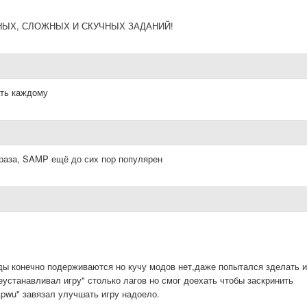
ЫХ, СЛОЖНЫХ И СКУЧНЫХ ЗАДАНИЙ!
ать каждому
 раза, SAMP ещё до сих пор популярен
ды конечно подерживаются но кучу модов нет,даже попытался зделать и
ереустанавливал игру" столько лагов но смог доехать чтобы заскринить
kpwu" завязал улучшать игру надоело.