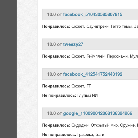
10.0 от
facebook_510430585807815
Понравилось:
Сюжет, Саундтреки, Гетто темы, З
10.0 от
tweezy27
Понравилось:
Сюжет, Геймплей, Персонажи, Мул
10.0 от
facebook_412541752443192
Понравилось:
Сюжет, ГГ
Не понравилось:
Глупый ИИ
10.0 от
google_110090042068136394966
Понравилось:
Сидоджи, Открытый мир, Оружие, К
Не понравилось:
Графика, Баги