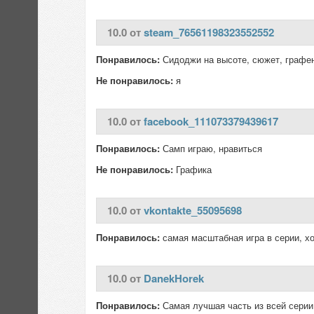
10.0 от
steam_76561198323552552
Понравилось:
Сидоджи на высоте, сюжет, графен,
Не понравилось:
я
10.0 от
facebook_111073379439617
Понравилось:
Самп играю, нравиться
Не понравилось:
Графика
10.0 от
vkontakte_55095698
Понравилось:
самая масштабная игра в серии, х
10.0 от
DanekHorek
Понравилось:
Самая лучшая часть из всей серии