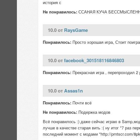
история с
Не понравилось:
ССАНАЯ КУЧА БЕССМЫСЛЕНН
10.0 от
RaysGame
Понравилось:
Просто хорошая игра, Стоит поигр
10.0 от
facebook_301518116846803
Понравилось:
Прекрасная игра , перепроходил 2
10.0 от
Assas1n
Понравилось:
Почти всё
Не понравилось:
Подержка модов
Всё понравилось :) даже сейчас играю в Samp,мо
лучше в качестве старая вить :( ну итог "7 раз п
последний момент с модами "http://prntscr.com/8p