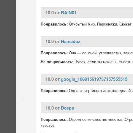
10.0 от
RAiN01
Понравилось:
Открытый мир, Персонажи, Сюжет
10.0 от
Namadoz
Понравилось:
Она — со мной, углепластик, так о
Не понравилось:
Чувак, если ты можешь съесть св
10.0 от
google_108815619737157555515
Понравилось:
Одна из игр моего детства, делай 
10.0 от
Deeps
Понравилось:
Огромное множество квестов, Огро
квестов