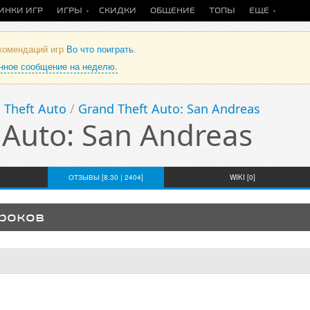
ИНКИ ИГР
ИГРЫ
СКИДКИ
ОБЩЕНИЕ
ТОПЫ
ЕЩЕ
екомендаций игр
Во что поиграть
.
анное сообщение на неделю.
 Theft Auto
/
Grand Theft Auto: San Andreas
 Auto: San Andreas
ОТЗЫВЫ [8.30 | 2404]
WIKI [0]
гроков