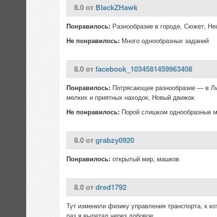
8.0 от
BlackZHawk
Понравилось:
Разнообразие в городе, Сюжет, Не
Не понравилось:
Много однообразных заданий
8.0 от
facebook_1034581459963408
Понравилось:
Потрясающее разнообразие — в Либ
мелких и приятных находок, Новый движок
Не понравилось:
Порой слишком однообразные 
8.0 от
grabzy0920
Понравилось:
открытый мир, машков
8.0 от
dred1792
Тут изменили физику управления транспорта, к кот
раз я вылетал через лобовое...