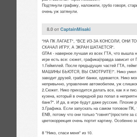
Подтянули графику, наложили, грубо говоря, стар
очень уж затянули.
8.0 от
CaptainMisaki
"НА ПК ЛАГАЕТ", "ВСЕ ИЗ-ЗА КОНСОЛИ, ОНИ 
СКАЧАЛ ИГРУ, А ЭКРАН ШАТАЕТСЯ".
GTA4 - наверное лучшая из всех ГТА, что вышла н
игре есть все: сюжет, графика(правда зависит от 
1.Геймплей. После предыдущих частей ГТА, гейм
МАШИНЫ БЬЮТСЯ, ВЫ СМОТРИТЕ!". Нико умел почти
заводит друзей, грабит банки, одевается. Нико мож
непривычно, управление автомобилем, уж слишком
2.Сюжет. Нико приходится делать все, как я и пи
кузена, который в очередной раз попал в неприятн
банк?". И да, в игре будут даже русские. Плохие р
3.Графика. Если запускать на самом топовом ПК, 
ENB, потому что они только "говнят"(простите за 
цветокоррекция очень портит картину. Особенно за
8 "Нико, спаси меня" из 10.