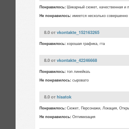
Понравилось:
Шикарный сюжет, качественная и 
Не понравилось:
имеется несколько совершенно 
8.0 от
vkontakte_152163265
Понравилось:
хорошая графика, гта
8.0 от
vkontakte_42246668
Понравилось:
топ линейкаъ
Не понравилось:
сыровато
8.0 от
hisatok
Понравилось:
Сюжет, Персонажи, Локация, Откр
Не понравилось:
Оптимизация