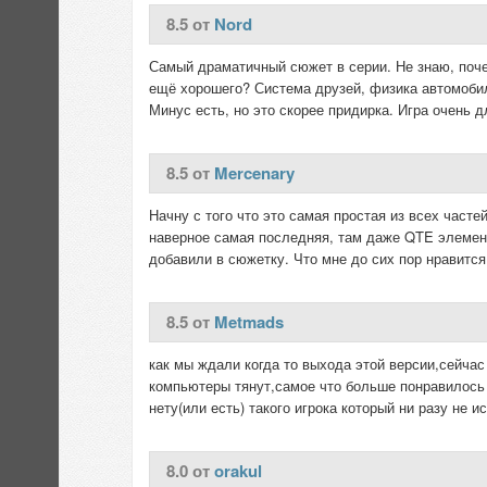
8.5 от
Nord
Самый драматичный сюжет в серии. Не знаю, поче
ещё хорошего? Система друзей, физика автомобил
Минус есть, но это скорее придирка. Игра очень 
8.5 от
Mercenary
Начну с того что это самая простая из всех часте
наверное самая последняя, там даже QTE элемент
добавили в сюжетку. Что мне до сих пор нравится 
8.5 от
Metmads
как мы ждали когда то выхода этой версии,сейча
компьютеры тянут,самое что больше понравилось 
нету(или есть) такого игрока который ни разу не 
8.0 от
orakul