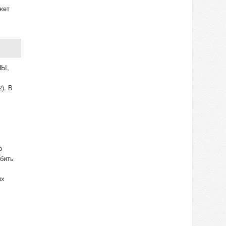
жет
НЫ,
). В
о
абить
их