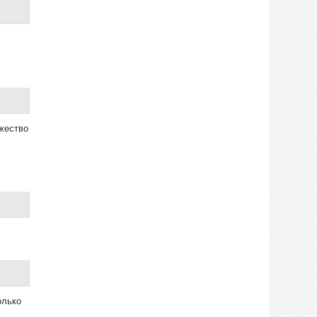
жество
олько