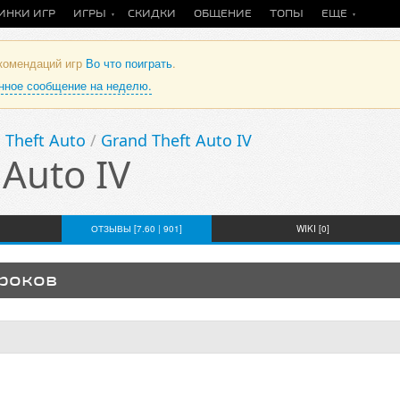
ИНКИ ИГР
ИГРЫ
СКИДКИ
ОБЩЕНИЕ
ТОПЫ
ЕЩЕ
екомендаций игр
Во что поиграть
.
анное сообщение на неделю.
 Theft Auto
/
Grand Theft Auto IV
 Auto IV
ОТЗЫВЫ [7.60 | 901]
WIKI [0]
гроков