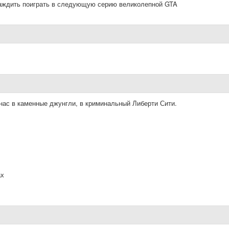
 жаждить поиграть в следующую серию великолепной GTA
нас в каменные джунгли, в криминальный Либерти Сити.
ах