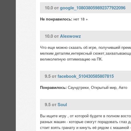
10.0 от
google_108038059892377922096
Не понравилось:
нет 18 +
10.0 от
Alexwowz
Что еще можно сказать об игре, получившей прем
мелким деталям,интересный сюжет,захватывающий 
великолепную оптимизацию на ПК.
9.5 от
facebook_510430585807815
Понравилось:
Саундтреки, Открытый мир, Авто
9.5 от
Soul
Вы ищите игру , от которой будете в полном вост
разных машин - которые смогут порадовать глаз д
стоит взять гранату и кинуть её рядом с машиной 