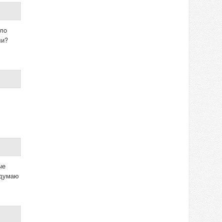
ыло
ли?
ые
 думаю