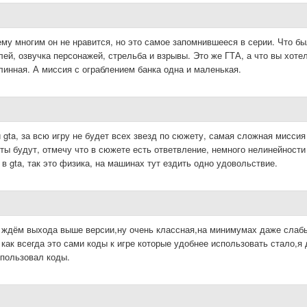
му многим он не нравится, но это самое запомнившееся в серии. Что б
ей, озвучка персонажей, стрельба и взрывы. Это же ГТА, а что вы хоте
длинная. А миссия с ограблением банка одна и маленькая.
й gta, за всю игру не будет всех звезд по сюжету, самая сложная миссия
ы будут, отмечу что в сюжете есть ответвление, немного нелинейности
в gta, так это физика, на машинах тут ездить одно удовольствие.
с ждём выхода выше версии,ну очень классная,на минимумах даже слаб
как всегда это сами коды к игре которые удобнее использовать стало,я
использовал коды.