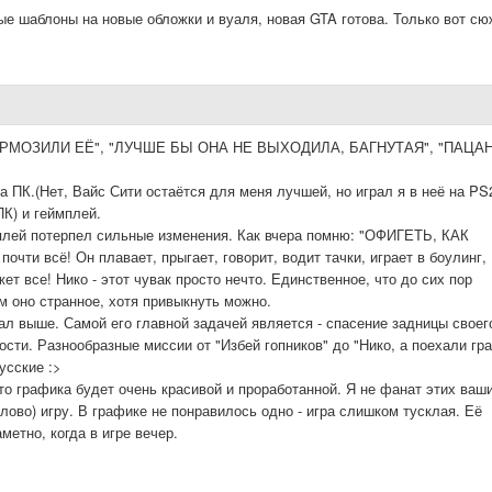
ые шаблоны на новые обложки и вуаля, новая GTA готова. Только вот сю
ТОРМОЗИЛИ ЕЁ", "ЛУЧШЕ БЫ ОНА НЕ ВЫХОДИЛА, БАГНУТАЯ", "ПАЦА
а ПК.(Нет, Вайс Сити остаётся для меня лучшей, но играл я в неё на PS2
ПК) и геймплей.
плей потерпел сильные изменения. Как вчера помню: "ОФИГЕТЬ, КАК
 всё! Он плавает, прыгает, говорит, водит тачки, играет в боулинг,
ет все! Нико - этот чувак просто нечто. Единственное, что до сих пор
 оно странное, хотя привыкнуть можно.
сал выше. Самой его главной задачей является - спасение задницы своег
ости. Разнообразные миссии от "Избей гопников" до "Нико, а поехали гр
усские :>
то графика будет очень красивой и проработанной. Я не фанат этих ваш
слово) игру. В графике не понравилось одно - игра слишком тусклая. Её
метно, когда в игре вечер.