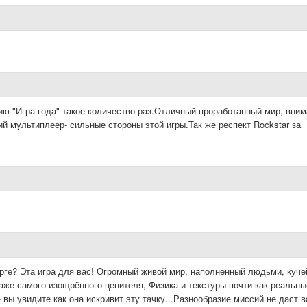
ию "Игра года" такое количество раз.Отличный проработанный мир, вним
мультиплеер- сильные стороны этой игры.Так же респект Rockstar за
орге? Эта игра для вас! Огромный живой мир, наполненный людьми, куче
аже самого изощрённого ценителя, Физика и текстуры почти как реальны
- вы увидите как она искривит эту тачку...Разнообразие миссий не даст 