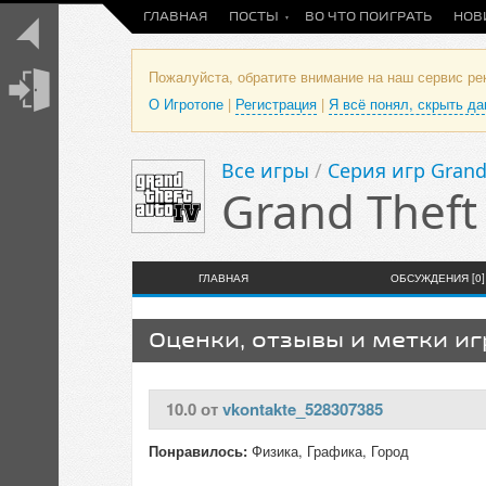
ГЛАВНАЯ
ПОСТЫ
ВО ЧТО ПОИГРАТЬ
НОВ
Пожалуйста, обратите внимание на наш сервис р
О Игротопе
|
Регистрация
|
Я всё понял, скрыть д
Все игры
/
Серия игр Grand
Grand Theft
ГЛАВНАЯ
ОБСУЖДЕНИЯ [0]
Оценки, отзывы и метки и
10.0 от
vkontakte_528307385
Понравилось:
Физика, Графика, Город