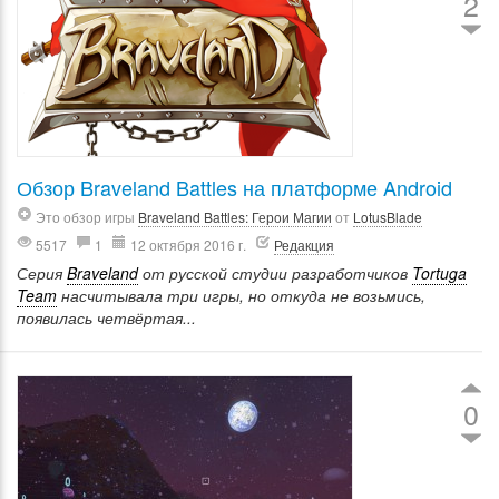
2
Обзор Braveland Battles на платформе Android
Это обзор игры
Braveland Battles: Герои Магии
от
LotusBlade
5517
1
12 октября 2016 г.
Редакция
Серия
Braveland
от русской студии разработчиков
Tortuga
Team
насчитывала три игры, но откуда не возьмись,
появилась четвёртая...
0