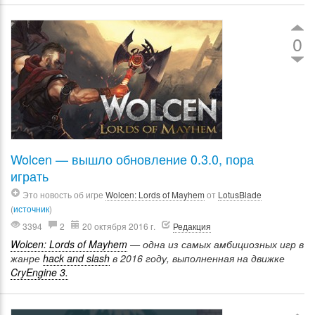
0
Wolcen — вышло обновление 0.3.0, пора
играть
Это новость об игре
Wolcen: Lords of Mayhem
от
LotusBlade
(
источник
)
3394
2
20 октября 2016 г.
Редакция
Wolcen: Lords of Mayhem
— одна из самых амбициозных игр в
жанре
hack and slash
в 2016 году, выполненная на движке
CryEngine 3.