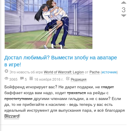
3
Достал любимый? Вымести злобу на аватаре
в игре!
Это новость об игре
World of Warcraft: Legion
от
Pache
(
источник
)
3065
5
16 ноября 2016 г.
Редакция
Бойфренд игнорирует вас? Не дарит подарки, не
гладит
баффает когда вам надо, ходит
трахаться
на рейды с
проститутками
другими членами гильдии, а не с вами? Если
да, то не прибегайте к насилию - ведь теперь у вас есть
идеальный инструмент для выпускания пара, и всё благодаря
Blizzard
!