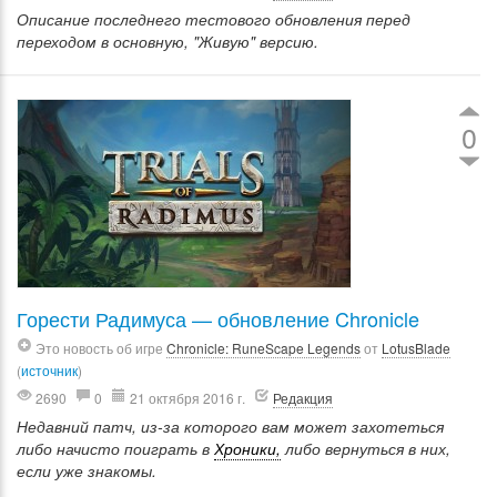
Описание последнего тестового обновления перед
переходом в основную, "Живую" версию.
0
Горести Радимуса — обновление Chronicle
Это новость об игре
Chronicle: RuneScape Legends
от
LotusBlade
(
источник
)
2690
0
21 октября 2016 г.
Редакция
Недавний патч, из-за которого вам может захотеться
либо начисто поиграть в
Хроники,
либо вернуться в них,
если уже знакомы.