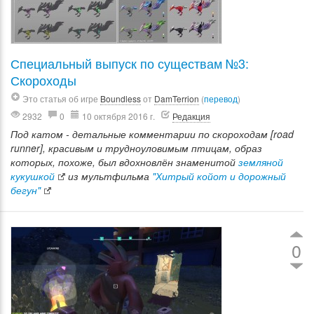
Специальный выпуск по существам №3:
Скороходы
Это статья об игре
Boundless
от
DamTerrion
(
перевод
)
2932
0
10 октября 2016 г.
Редакция
Под катом - детальные комментарии по скороходам [road
runner], красивым и трудноуловимым птицам, образ
которых, похоже, был вдохновлён знаменитой
земляной
кукушкой
из мультфильма
"Хитрый койот и дорожный
бегун"
0