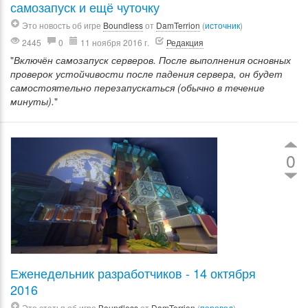
самозапуск и ещё чуточку
Это новость об игре
Boundless
от
DamTerrion
(
источник
)
2445
0
11 ноября 2016 г.
Редакция
"
Включён самозапуск серверов. После выполнения основных
проверок устойчивости после падения сервера, он будет
самостоятельно перезапускаться (обычно в течение
минуты).
"
0
Еженедельник разработчиков - 14 октября
2016
Это статья об игре
Boundless
от
DamTerrion
(
перевод
)