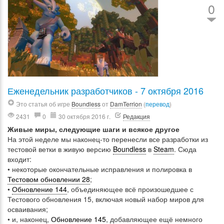
0
Еженедельник разработчиков - 7 октября 2016
Это статья об игре
Boundless
от
DamTerrion
(
перевод
)
2431
0
30 октября 2016 г.
Редакция
Живые миры, следующие шаги и всякое другое
На этой неделе мы наконец-то перенесли все разработки из
тестовой ветки в живую версию
Boundless
в
Steam
. Сюда
входит:
• некоторые окончательные исправления и полировка в
Тестовом обновлении 28
;
•
Обновление 144
, объединяющее всё произошедшее с
Тестового обновления 15, включая новый набор миров для
осваивания;
• и, наконец,
Обновление 145
, добавляющее ещё немного