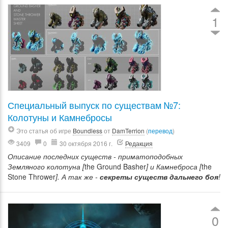
1
Специальный выпуск по существам №7:
Колотуны и Камнебросы
Это статья об игре
Boundless
от
DamTerrion
(
перевод
)
3409
0
30 октября 2016 г.
Редакция
Описание последних существ - приматоподобных
Земляного колотуна [
the Ground Basher
] и Камнеброса [
the
Stone Thrower
]. А так же -
секреты существ дальнего боя
!
0