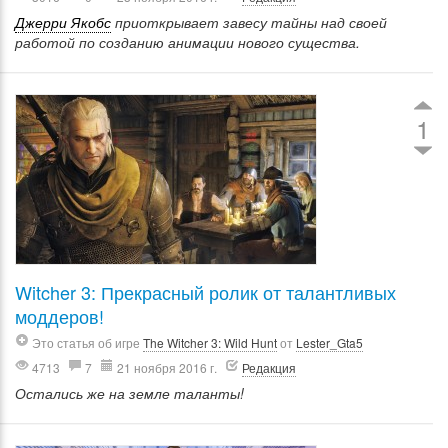
Джерри Якобс
приоткрывает завесу тайны над своей
работой по созданию анимации нового существа.
1
Witcher 3: Прекрасный ролик от талантливых
моддеров!
Это статья об игре
The Witcher 3: Wild Hunt
от
Lester_Gta5
4713
7
21 ноября 2016 г.
Редакция
Остались же на земле таланты!