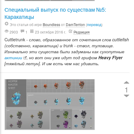
Специальный выпуск по существам №5:
Каракатицы
Это статья об игре
Boundless
от
DamTerrion
(
перевод
)
2903
1
23 октября 2016 г.
Редакция
Cuttletrunk
- слово, образованное от сочетания слов cuttlefish
(собственно, каракатица) и trunk - ствол, туловище.
Изначально эти существа были задуманы как сухопутные
актинии
, но вот они уже идут под грифом
Heavy Flyer
[тяжёлый летун]. И им есть чем нас удивить.
1