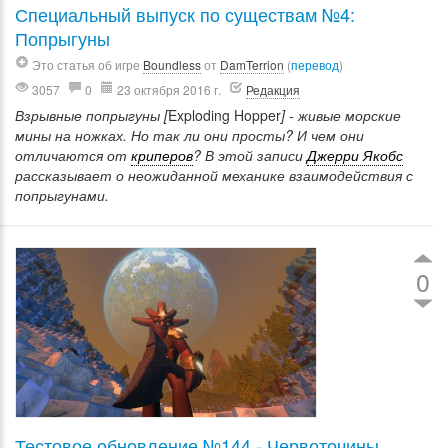
Специальный выпуск по существам №4:
Попрыгуны
Это статья об игре
Boundless
от
DamTerrion
(
перевод
)
3057
0
23 октября 2016 г.
Редакция
Взрывные попрыгуны [
Exploding Hopper
] - живые морские
мины на ножках. Но так ли они просты? И чем они
отличаются от
криперов
? В этой записи
Джерри Якобс
рассказывает о неожиданной механике взаимодействия с
попрыгунами.
0
Тестовое обновление №144 - Червоточины,