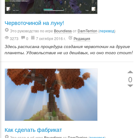
Червоточиной на луну!
Это руководство по игре
Boundless
от
DamTerrion
(
перевод
)
3273
0
7 октября 2016 г.
Редакция
Здесь расписана процедура создания червоточин на другие
планеты. Удовольствие не из дешёвых, но оно того стоит!
0
Как сделать фабрикат
Это статья об игре
Boundless
от
DamTerrion
(
перевод
)