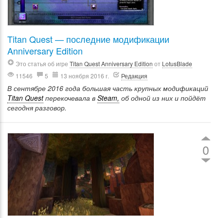
Titan Quest — последние модификации
Anniversary Edition
Это статья об игре
Titan Quest Anniversary Edition
от
LotusBlade
11546
5
13 ноября 2016 г.
Редакция
В сентябре 2016 года большая часть крупных модификаций
Titan Quest
перекочевала в
Steam,
об одной из них и пойдёт
сегодня разговор.
0