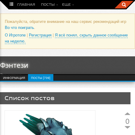
ГЛАВНАЯ
ПОСТЫ
ЕЩЕ
Пожалуйста, обратите внимание на наш сервис рекомендаций игр
Во что поиграть
.
О Игротопе
|
Регистрация
|
Я всё понял, скрыть данное сообщение
на неделю.
Фэнтези
Это сеттинг
ИНФОРМАЦИЯ
ПОСТЫ [739]
Список постов
0