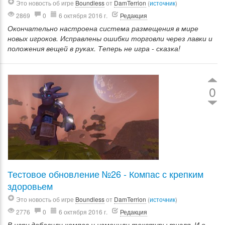
Это новость об игре
Boundless
от
DamTerrion
(
источник
)
2869
0
6 октября 2016 г.
Редакция
Окончательно настроена система размещения в мире
новых игроков. Исправлены ошибки торговли через лавки и
положения вещей в руках. Теперь не игра - сказка!
0
Тестовое обновление №26 - Компас с крепким
здоровьем
Это новость об игре
Boundless
от
DamTerrion
(
источник
)
2776
0
6 октября 2016 г.
Редакция
В игру добавили компас и изменили текстуры тигля. И о