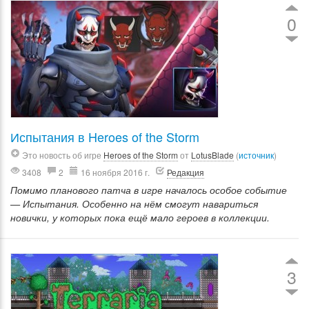
0
Испытания в Heroes of the Storm
Это новость об игре
Heroes of the Storm
от
LotusBlade
(
источник
)
3408
2
16 ноября 2016 г.
Редакция
Помимо планового патча в игре началось особое событие
— Испытания. Особенно на нём смогут навариться
новички, у которых пока ещё мало героев в коллекции.
3