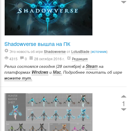
Shadowverse вышла на ПК
Это новость об игре
Shadowverse
от
LotusBlade
(
источник
)
4315
0
28 октября 2016 г.
Редакция
Релиз состоялся сегодня (28 октября) в
Steam
на
платформах
Windows
и
Mac.
Подробнее почитать об игре
можете тут.
1