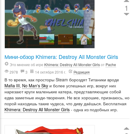
1
Мини-обзор Khimera: Destroy All Monster Girls
Это мнение об игре
Khimera: Destroy All Monster Girls
от
Pache
2978
3
14 октября 2016 г.
Редакция
В то время, как просторы Steam бороздят Титаники вроде
Mafia III
,
No Man's Sky
и более успешных игр, вокруг них
нарезают круги маленькие катера, представляющие собой
едва заметные инди-творения. Не все хорошие, признаюсь, но
порой находишь такие чудеса, что диву даёшься. Бесплатная
Khimera: Destroy All Monster Girls
- одна из подобных игр.