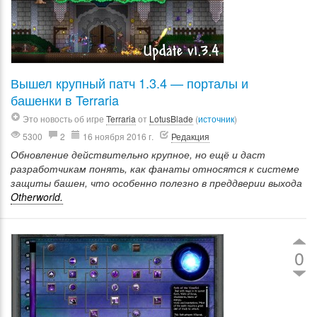
Вышел крупный патч 1.3.4 — порталы и
башенки в Terraria
Это новость об игре
Terraria
от
LotusBlade
(
источник
)
5300
2
16 ноября 2016 г.
Редакция
Обновление действительно крупное, но ещё и даст
разработчикам понять, как фанаты относятся к системе
защиты башен, что особенно полезно в преддверии выхода
Otherworld.
0