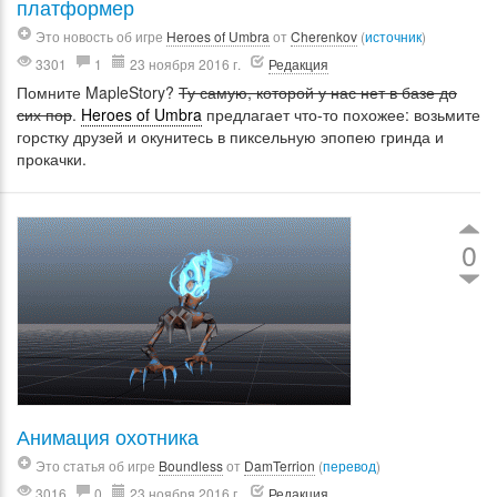
платформер
Это новость об игре
Heroes of Umbra
от
Cherenkov
(
источник
)
3301
1
23 ноября 2016 г.
Редакция
Помните MapleStory?
Ту самую, которой у нас нет в базе до
сих пор
.
Heroes of Umbra
предлагает что-то похожее: возьмите
горстку друзей и окунитесь в пиксельную эпопею гринда и
прокачки.
0
Анимация охотника
Это статья об игре
Boundless
от
DamTerrion
(
перевод
)
3016
0
23 ноября 2016 г.
Редакция