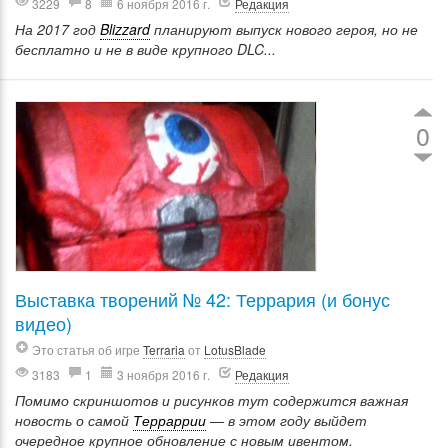
3229
8
6 ноября 2016 г.
Редакция
На 2017 год
Blizzard
планируют выпуск нового героя, но не
бесплатно и не в виде крупного DLC...
0
Выставка творений № 42: Террария (и бонус
видео)
Это статья об игре
Terraria
от
LotusBlade
3183
1
3 ноября 2016 г.
Редакция
Помимо скриншотов и рисунков тут содержится важная
новость о самой
Терраррии
— в этом году выйдет
очередное крупное обновление с новым ивентом.