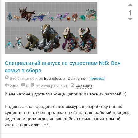
1
Специальный выпуск по существам №8: Вся
семья в сборе
Это статья об игре
Boundless
от
DamTerrion
(
перевод
)
2484
0
30 октября 2016 г.
Редакция
И мы наконец достигли конца цепочки из восьми записей! :)
Надеюсь, вас порадовал этот экскурс в разработку наших
существ и то, как он проливает счёт на наш рабочий процесс,
видение и цели игры, являющейся весьма значительной
частью наших жизней.