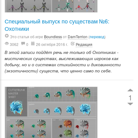
Специальный выпуск по существам №6:
Охотники
Это статья об игре
Boundless
от
DamTerrion
(
перевод
)
3062
0
26 октября 2016 г.
Редакция
В этой записи пойдёт речь не только об Охотниках -
мистических существах, выслеживающих игроков как
добычу, но и о системах стихийности и диковинности
(экзотичности) существ, что ценно само по себе.
1