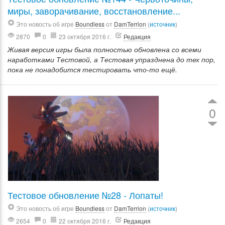
миры, заворачивание, восстановление...
Это новость об игре
Boundless
от
DamTerrion
(
источник
)
2870
0
23 октября 2016 г.
Редакция
Живая версия игры была полностью обновлена со всеми
наработками Тестовой, а Тестовая упразднена до тех пор,
пока не понадобится тестировать что-то ещё.
0
Тестовое обновление №28 - Лопаты!
Это новость об игре
Boundless
от
DamTerrion
(
источник
)
2654
0
22 октября 2016 г.
Редакция