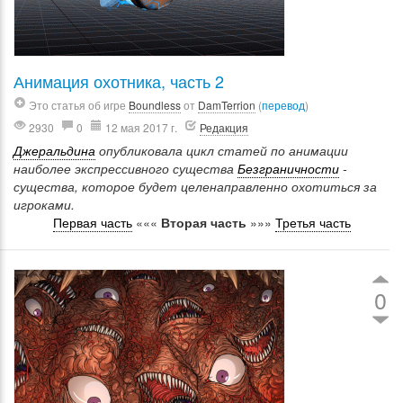
Анимация охотника, часть 2
Это статья об игре
Boundless
от
DamTerrion
(
перевод
)
2930
0
12 мая 2017 г.
Редакция
Джеральдина
опубликовала цикл статей по анимации
наиболее экспрессивного существа
Безграничности
-
существа, которое будет целенаправленно охотиться за
игроками.
Первая часть
«««
Вторая часть
»»»
Третья часть
0