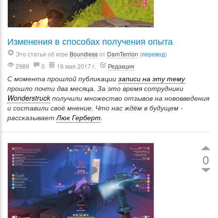
Изменения в способах получения опыта
Это статья об игре
Boundless
от
DamTerrion
(
перевод
)
2989
0
16 мая 2017 г.
Редакция
С момента прошлой публикации
записи на эту тему
прошло почти два месяца. За это время сотрудники
Wonderstruck
получили множество отзывов на нововведения
и составили своё мнение. Что нас ждём в будущем -
рассказывает
Люк Герберт
.
0