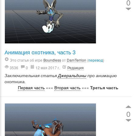
0
Анимация охотника, часть 3
Это статья об игре
Boundless
от
DamTerrion
(
перевод
)
3536
0
12 мая 2017 г.
Редакция
Заключительная статья
Джеральдины
про анимацию
охотника.
Первая часть
«««
Вторая часть
«««
Третья часть
0