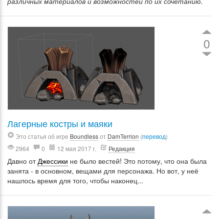
различных материалов и возможностей по их сочетанию.
0
Лагерные костры и маяки
Это статья об игре
Boundless
от
DamTerrion
(
перевод
)
2964
0
12 мая 2017 г.
Редакция
Давно от
Джессики
не было вестей! Это потому, что она была
занята - в основном, вещами для персонажа. Но вот, у неё
нашлось время для того, чтобы наконец...