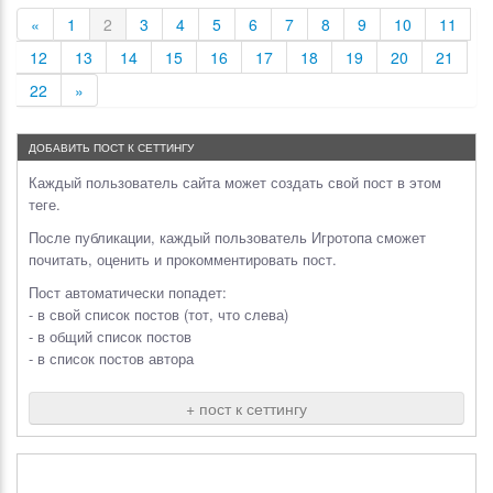
«
1
2
3
4
5
6
7
8
9
10
11
12
13
14
15
16
17
18
19
20
21
22
»
ДОБАВИТЬ ПОСТ К СЕТТИНГУ
Каждый пользователь сайта может создать свой пост в этом
теге.
После публикации, каждый пользователь Игротопа сможет
почитать, оценить и прокомментировать пост.
Пост автоматически попадет:
- в свой список постов (тот, что слева)
- в общий список постов
- в список постов автора
+ пост к сеттингу