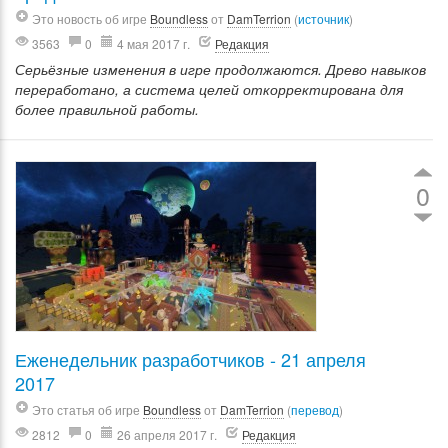
Это новость об игре
Boundless
от
DamTerrion
(
источник
)
3563
0
4 мая 2017 г.
Редакция
Серьёзные изменения в игре продолжаются. Древо навыков
переработано, а система целей откорректирована для
более правильной работы.
0
Еженедельник разработчиков - 21 апреля
2017
Это статья об игре
Boundless
от
DamTerrion
(
перевод
)
2812
0
26 апреля 2017 г.
Редакция