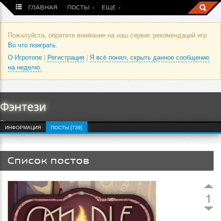
ГЛАВНАЯ
ПОСТЫ
ЕЩЕ
Пожалуйста, обратите внимание на наш сервис рекомендаций игр
Во что поиграть
.
О Игротопе
|
Регистрация
|
Я всё понял, скрыть данное сообщение
на неделю.
Фэнтези
Это сеттинг
ИНФОРМАЦИЯ
ПОСТЫ [739]
Список постов
1