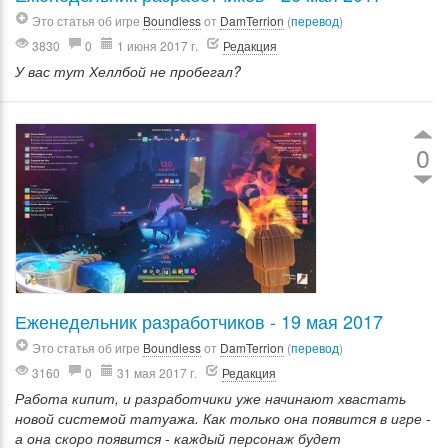
Это статья об игре
Boundless
от
DamTerrion
(
перевод
)
3830
0
1 июня 2017 г.
Редакция
У вас тут Хеллбой не пробегал?
0
Еженедельник разработчиков - 19 мая 2017
Это статья об игре
Boundless
от
DamTerrion
(
перевод
)
3160
0
31 мая 2017 г.
Редакция
Работа кипит, и разработчики уже начинают хвастать
новой системой татуажа. Как только она появится в игре -
а она скоро появится - каждый персонаж будет