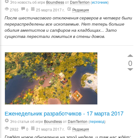
Это новость об игре
Boundless
от
DamTerrion
(
источник
)
2765
0
25 марта 2017 г.
Редакция
После шестичасового отключения серверов в четверг были
перераспределены все ископаемые. Нет теперь больше
обилия аметистов и сапфиров на кладбищах... Зато
существа перестали ломиться в стены домов.
0
Еженедельник разработчиков - 17 марта 2017
Это статья об игре
Boundless
от
DamTerrion
(
перевод
)
2832
0
21 марта 2017 г.
Редакция
Грядёт новое обновление на этой неделе, и там нас ждёт: