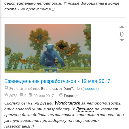
действительно неповторим. И новые фабрикаты в конце
поста - не пропустите ;)
0
Еженедельник разработчиков - 12 мая 2017
Это статья об игре
Boundless
от
DamTerrion
(
перевод
)
2972
0
29 мая 2017 г.
Редакция
Сколько бы мы ни ругали
Wonderstruck
за неторопливость,
они с головой ушли в разработку. У
Джеймса
не хватает
времени даже добавлять заглавные картинки в записи. Что
уж тут говорить про задержку на пару недель?
Наверстаем! ;)