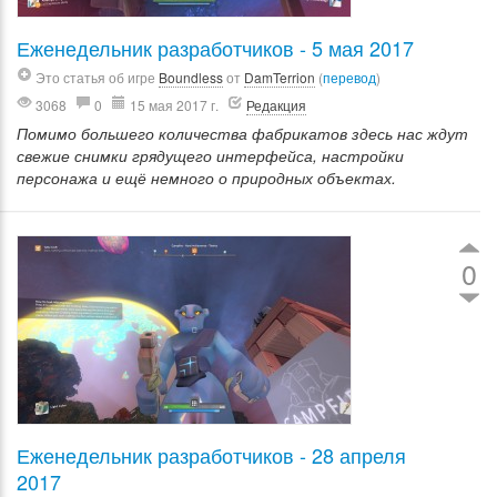
Еженедельник разработчиков - 5 мая 2017
Это статья об игре
Boundless
от
DamTerrion
(
перевод
)
3068
0
15 мая 2017 г.
Редакция
Помимо большего количества фабрикатов здесь нас ждут
свежие снимки грядущего интерфейса, настройки
персонажа и ещё немного о природных объектах.
0
Еженедельник разработчиков - 28 апреля
2017