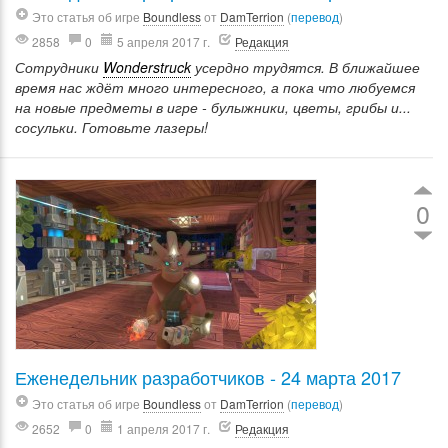
Это статья об игре
Boundless
от
DamTerrion
(
перевод
)
2858
0
5 апреля 2017 г.
Редакция
Сотрудники
Wonderstruck
усердно трудятся. В ближайшее
время нас ждёт много интересного, а пока что любуемся
на новые предметы в игре - булыжники, цветы, грибы и...
сосульки. Готовьте лазеры!
0
Еженедельник разработчиков - 24 марта 2017
Это статья об игре
Boundless
от
DamTerrion
(
перевод
)
2652
0
1 апреля 2017 г.
Редакция