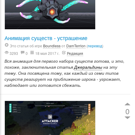
Анимация существ - устрашение
Это статья об игре
Boundless
от
DamTerrion
(
перевод
)
3293
0
18 мая 2017 г.
Редакция
Вся анимация для первого набора существ готова, и это,
похоже, заключительная статья
Джеральдины
на эту
тему. Она посвящена тому, как каждый из семи типов
существ реагирует на приближение игрока - угрожает,
наблюдает или готовится сбежать.
0