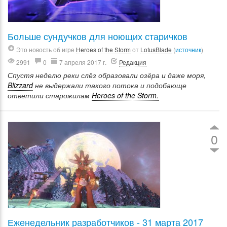
Больше сундучков для ноющих старичков
Это новость об игре
Heroes of the Storm
от
LotusBlade
(
источник
)
2991
0
7 апреля 2017 г.
Редакция
Спустя неделю реки слёз образовали озёра и даже моря,
Blizzard
не выдержали такого потока и подобающе
ответили старожилам
Heroes of the Storm.
0
Еженедельник разработчиков - 31 марта 2017