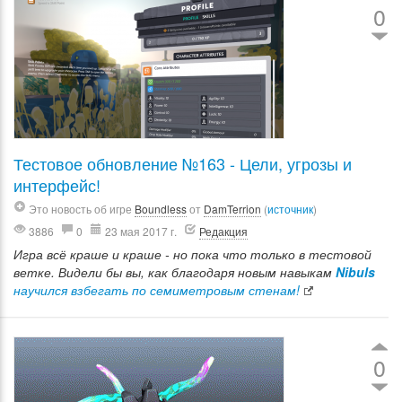
0
Тестовое обновление №163 - Цели, угрозы и
интерфейс!
Это новость об игре
Boundless
от
DamTerrion
(
источник
)
3886
0
23 мая 2017 г.
Редакция
Игра всё краше и краше - но пока что только в тестовой
ветке. Видели бы вы, как благодаря новым навыкам
Nibuls
научился взбегать по семиметровым стенам!
0