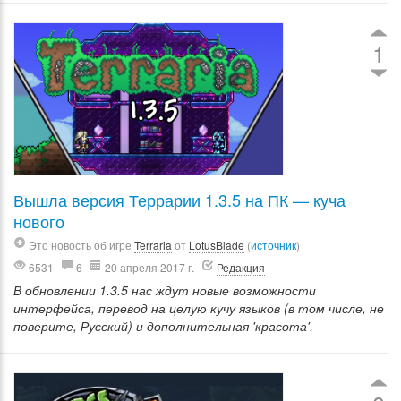
1
Вышла версия Террарии 1.3.5 на ПК — куча
нового
Это новость об игре
Terraria
от
LotusBlade
(
источник
)
6531
6
20 апреля 2017 г.
Редакция
В обновлении 1.3.5 нас ждут новые возможности
интерфейса, перевод на целую кучу языков (в том числе, не
поверите, Русский) и дополнительная 'красота'.