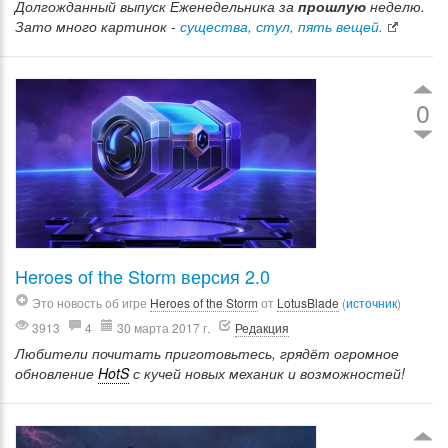
Долгожданный выпуск Еженедельника за
прошлую
неделю.
Зато много картинок -
существа, стул, пять вещей.
0
Heroes of the Storm версия 2.0
Это новость об игре
Heroes of the Storm
от
LotusBlade
(
источник
)
3913
4
30 марта 2017 г.
Редакция
Любители почитать приготовьтесь, грядёт огромное
обновление
HotS
с кучей новых механик и возможностей!