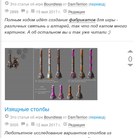
Это статья об игре
Boundless
от
DamTerrion
(
перевод
)
2899
0
15 мая 2017 г.
Редакция
Полным ходом идёт создание
фабрикатов
для игры -
различных святынь и алтарей, так что под катом много
картинок. А об остальном вы и так уже читали ;)
0
Изящные столбы
Это статья об игре
Boundless
от
DamTerrion
(
перевод
)
3005
0
12 мая 2017 г.
Редакция
Любопытное исследование вариантов столбов из