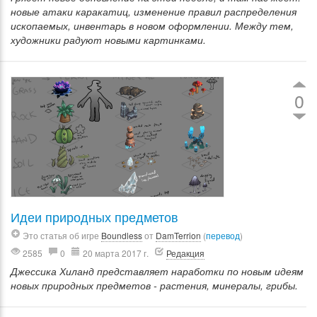
новые атаки каракатиц, изменение правил распределения
ископаемых, инвентарь в новом оформлении. Между тем,
художники радуют новыми картинками.
0
Идеи природных предметов
Это статья об игре
Boundless
от
DamTerrion
(
перевод
)
2585
0
20 марта 2017 г.
Редакция
Джессика Хиланд представляет наработки по новым идеям
новых природных предметов - растения, минералы, грибы.