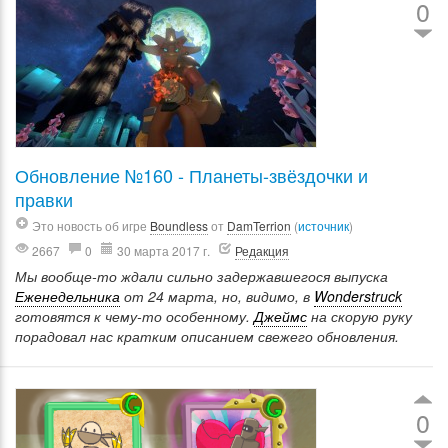
0
Обновление №160 - Планеты-звёздочки и
правки
Это новость об игре
Boundless
от
DamTerrion
(
источник
)
2667
0
30 марта 2017 г.
Редакция
Мы вообще-то ждали сильно задержавшегося выпуска
Еженедельника
от 24 марта, но, видимо, в
Wonderstruck
готовятся к чему-то особенному.
Джеймс
на скорую руку
порадовал нас кратким описанием свежего обновления.
0