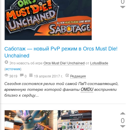
0
Саботаж — новый PvP режим в Orcs Must Die!
Unchained
Это новость об игре
Orcs Must Die! Unchained
от
LotusBlade
(
источник
)
3619
0
19 апреля 2017 г.
Редакция
Сегодня состоялся релиз той самой ПвП-составляющей,
временную потерю которой фанаты
OMDU
восприняли
близко к сердцу...
0