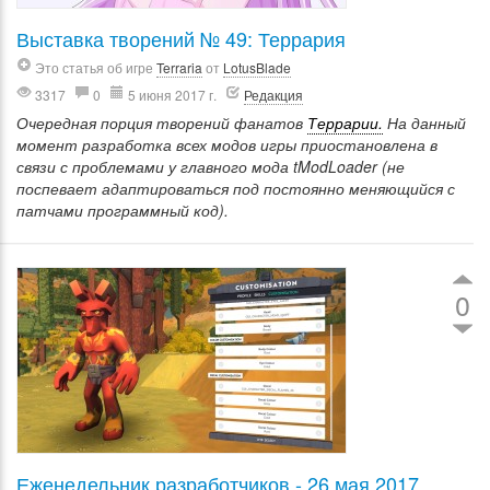
Выставка творений № 49: Террария
Это статья об игре
Terraria
от
LotusBlade
3317
0
5 июня 2017 г.
Редакция
Очередная порция творений фанатов
Террарии.
На данный
момент разработка всех модов игры приостановлена в
связи с проблемами у главного мода tModLoader (не
поспевает адаптироваться под постоянно меняющийся с
патчами программный код).
0
Еженедельник разработчиков - 26 мая 2017