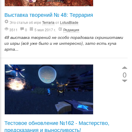
Выставка творений № 48: Террария
Это статья об игре
Terraria
от
LotusBlade
3511
0
5 мая 2017 г.
Редакция
48 выставка творений не особо порадовала скриншотами
из игры (всё уже было и не интересно), зато есть куча
арта...
0
Тестовое обновление №162 - Мастерство,
предсказания и выносливость!