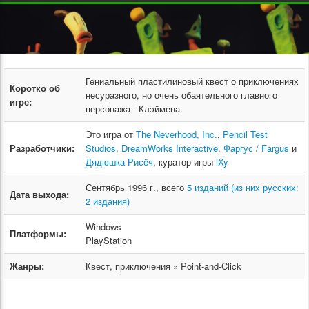
Гениальный пластилиновый квест о приключениях
Коротко об
несуразного, но очень обаятельного главного
игре:
персонажа - Клэймена.
Это игра от
The Neverhood, Inc.
,
Pencil Test
Разработчики:
Studios
,
DreamWorks Interactive
,
Фаргус / Fargus
и
Дядюшка Рисёч
, куратор игры
iXy
Сентябрь 1996 г., всего
5 изданий (из них русских:
Дата выхода:
2 издания)
Windows
Платформы:
PlayStation
Жанры:
Квест, приключения » Point-and-Click