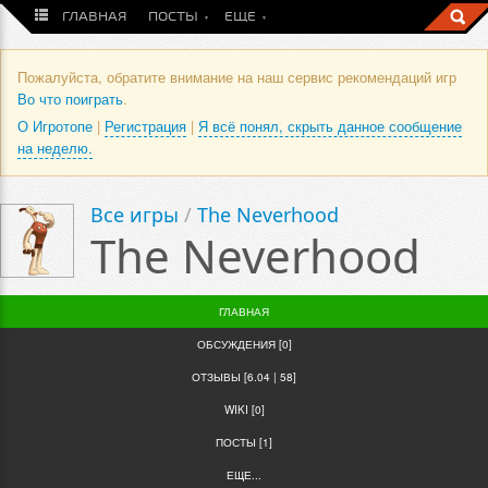
ГЛАВНАЯ
ПОСТЫ
ЕЩЕ
Пожалуйста, обратите внимание на наш сервис рекомендаций игр
Во что поиграть
.
О Игротопе
|
Регистрация
|
Я всё понял, скрыть данное сообщение
на неделю.
Все игры
/
The Neverhood
The Neverhood
ГЛАВНАЯ
ОБСУЖДЕНИЯ [0]
ОТЗЫВЫ [6.04 | 58]
WIKI [0]
ПОСТЫ [1]
ЕЩЕ...