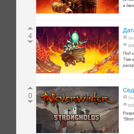
в дво
Дат
4
Это
26
Под 
Там 
раск
Сед
0
Это
30
Разр
"Stro