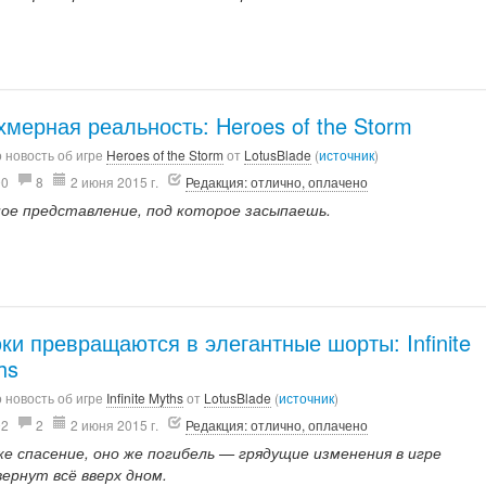
хмерная реальность: Heroes of the Storm
 новость об игре
Heroes of the Storm
от
LotusBlade
(
источник
)
90
8
2 июня 2015 г.
Редакция: отлично, оплачено
ое представление, под которое засыпаешь.
ки превращаются в элегантные шорты: Infinite
hs
 новость об игре
Infinite Myths
от
LotusBlade
(
источник
)
92
2
2 июня 2015 г.
Редакция: отлично, оплачено
же спасение, оно же погибель — грядущие изменения в игре
вернут всё вверх дном.