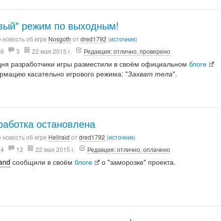
вый" режим по выходным!
 новость об игре
Nosgoth
от
dred1792
(
источник
)
46
3
22 мая 2015 г.
Редакция: отлично, проверено
дня разработчики игры разместили в своём официальном
блоге
рмацию касательно игрового режима: "
Захват тела
".
работка остановлена
 новость об игре
Hellraid
от
dred1792
(
источник
)
14
12
22 мая 2015 г.
Редакция: отлично, оплачено
and
сообщили в своём
блоге
о "заморозке" проекта.