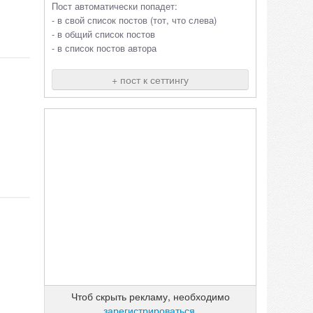
Пост автоматически попадет:
- в свой список постов (тот, что слева)
- в общий список постов
- в список постов автора
+ пост к сеттингу
Чтоб скрыть рекламу, необходимо
зарегистрироваться
.