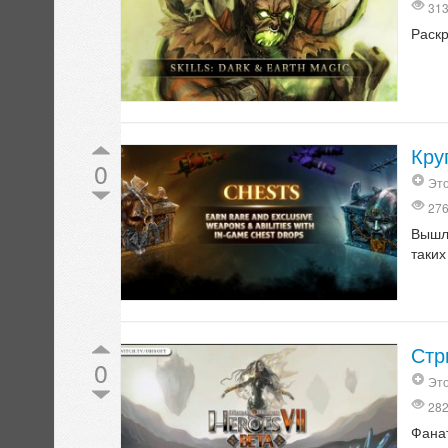
31
Раскр
Кру
0
Это
27
Вышло
таких
Стр
0
Это
28
Фан