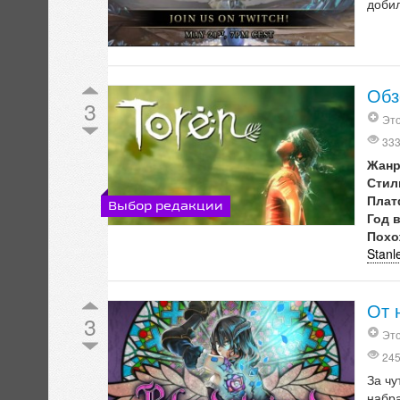
добил
Обз
3
Эт
33
Жан
Стил
Пла
Выбор редакции
Год 
Похо
Stanl
От 
3
Это
24
За ч
набр