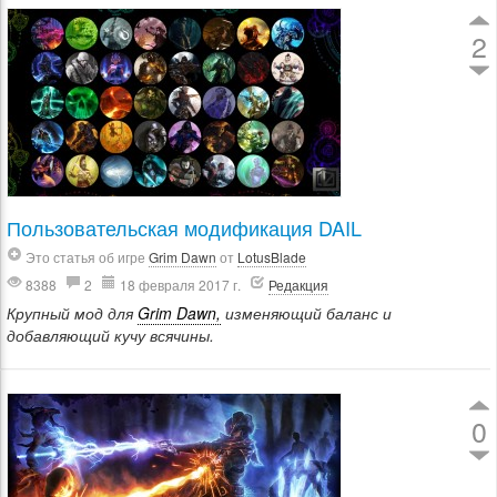
2
Пользовательская модификация DAIL
Это статья об игре
Grim Dawn
от
LotusBlade
8388
2
18 февраля 2017 г.
Редакция
Крупный мод для
Grim Dawn,
изменяющий баланс и
добавляющий кучу всячины.
0