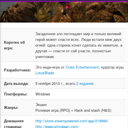
Загадочное зло поглощает мир и только великий
герой может спасти всех. Люди встали меж двух
Коротко об
огней: одна сторона хочет сделать их нежитью, а
игре:
другая — спасти от сей участи, полностью
уничтожив.
Это инди-игра от
Crate Entertainment
, куратор игры
Разработчики:
LotusBlade
Дата выхода:
5 ноября 2013 г., всего
2 издания
Платформы:
Windows
Экшен
Жанры:
Ролевая игра (RPG) » Hack and slash (H&S)
Домашняя
http://store.steampowered.com/app/219990/
страница:
http://www.grimdawn.com/