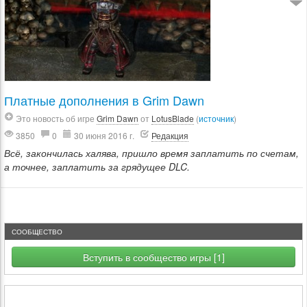
Платные дополнения в Grim Dawn
Это новость об игре
Grim Dawn
от
LotusBlade
(
источник
)
3850
0
30 июня 2016 г.
Редакция
Всё, закончилась халява, пришло время заплатить по счетам,
а точнее, заплатить за грядущее DLC.
СООБЩЕСТВО
Вступить в сообщество игры [1]