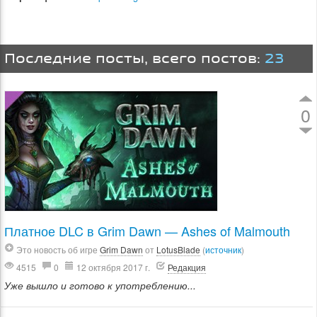
Последние посты, всего постов:
23
0
Платное DLC в Grim Dawn — Ashes of Malmouth
Это новость об игре
Grim Dawn
от
LotusBlade
(
источник
)
4515
0
12 октября 2017 г.
Редакция
Уже вышло и готово к употреблению...