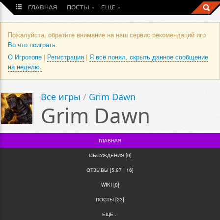
ГЛАВНАЯ
ПОСТЫ
ЕЩЕ
Пожалуйста, обратите внимание на наш сервис рекомендаций игр
Во что поиграть
.
О Игротопе
|
Регистрация
|
Я всё понял, скрыть данное сообщение
на неделю.
Все игры
/
Grim Dawn
Grim Dawn
ГЛАВНАЯ
ОБСУЖДЕНИЯ [0]
ОТЗЫВЫ [5.97 | 16]
WIKI [0]
ПОСТЫ [23]
ЕЩЕ...