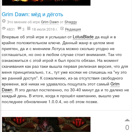
Grim Dawn: мёд и дёготь
Это мнение об игре
Grim Dawn
от
Shaggy
4831
3
18 июля 2016 г.
Редакция
Впервые об этой игре я услышал от
LotusBlade
да ещё и в
крайне положительном ключе. Данный жанр в целом мне
приятен, да и с мнением Лотуса можно сколько угодно не
соглашаться, но оно в любом случае стоит внимания. Так что
ознакомиться с этой игрой я был просто обязан. На момент
скачивания как раз таки вышла первая релизная версия, что для
меня принципиально, т.к., тут уже косяки не спишешь на "ну это
же ранний доступ". К сожалению, из-за отсутствия свободного
времени, всё никак не удавалось пощупать этот самый
Grim
Dawn
. Я это делал постепенно, по 30-40 минут да и то далеко не
каждый день. В итоге, когда я прошёл кампанию, вышло уже
последнее обновление 1.0.0.4, но об этом позже.
0