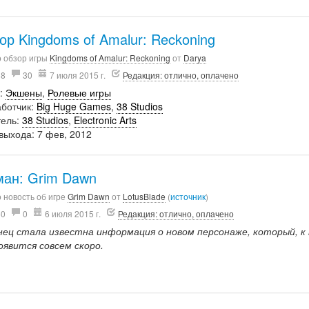
ор Kingdoms of Amalur: Reckoning
о обзор игры
Kingdoms of Amalur: Reckoning
от
Darya
38
30
7 июля 2015 г.
Редакция: отлично, оплачено
:
Экшены
,
Ролевые игры
аботчик:
Big Huge Games
,
38 Studios
тель:
38 Studios
,
Electronic Arts
выхода: 7 фев, 2012
ан: Grim Dawn
 новость об игре
Grim Dawn
от
LotusBlade
(
источник
)
50
0
6 июля 2015 г.
Редакция: отлично, оплачено
нец стала известна информация о новом персонаже, который, к
оявится совсем скоро.