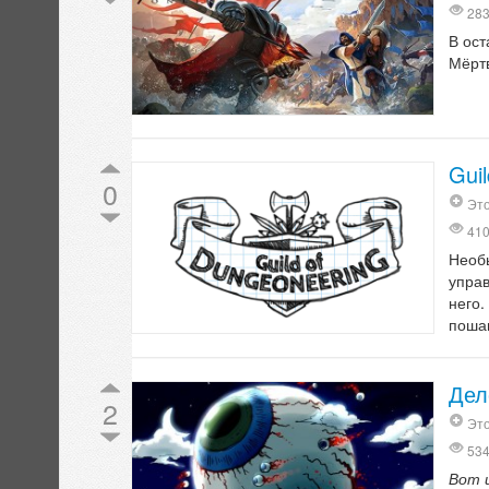
28
В ост
Мёрт
Gui
0
Это
41
Необ
упра
него.
поша
Дел
2
Это
53
Вот 