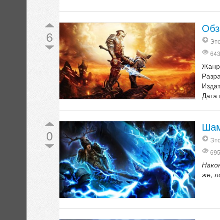
Обз
6
Эт
64
Жанр
Разр
Изда
Дата 
Шам
0
Это
69
Нако
же, п