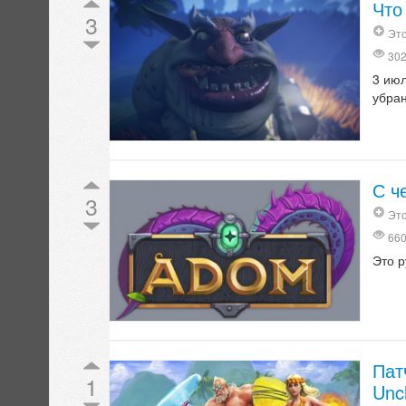
Что
3
Это
30
3 июл
убра
С ч
3
Это
66
Это р
Пат
1
Unc