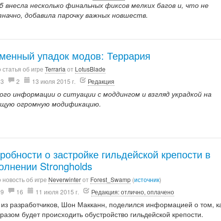
.5 внесла несколько финальных фиксов мелких багов и, что не
значно, добавила парочку важных новшеств.
менный упадок модов: Террария
 статья об игре
Terraria
от
LotusBlade
93
2
13 июля 2015 г.
Редакция
ого информации о ситуации с моддингом и взгляд украдкой на
ущую огромную модификацию.
робности о застройке гильдейской крепости в
олнении Strongholds
 новость об игре
Neverwinter
от
Forest_Swamp
(
источник
)
29
16
11 июля 2015 г.
Редакция: отлично, оплачено
 из разработчиков, Шон Макканн, поделился информацией о том, к
разом будет происходить обустройство гильдейской крепости.