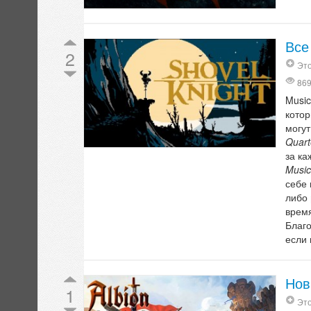
Все
2
Это
86
Music
котор
могут
Quart
за ка
Music
себе 
либо
время
Благ
если 
Нов
1
Это