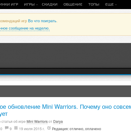
ИНКИ ИГР
ИГРЫ
СКИДКИ
ОБЩЕНИЕ
ТОПЫ
ЕЩЕ
екомендаций игр
Во что поиграть
.
анное сообщение на неделю.
ое обновление Mini Warriors. Почему оно совсе
ует
 статья об игре
Mini Warriors
от
Darya
90
9
19 июля 2015 г.
Редакция: отлично, оплачено