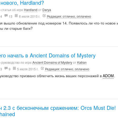
 нового, Hardland?
 статья об игре
Hardland
от
Darya
24
13
6 июля 2015 г.
Редакция: отлично, оплачено
я вышло обновление под номером 14. Появилось ли что-то новое 
ны ли старые баги?
его начать в Ancient Domains of Mystery
 руководство по игре
Ancient Domains of Mystery
от
Katran
03
9
5 июля 2015 г.
Редакция: отлично, оплачено
уководство призвано облегчить жизнь ваших персонажей в
ADOM
.
ч 2.3 с бесконечным сражением: Orcs Must Die!
hained