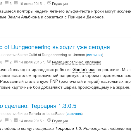
35
3
16 июля 2015 г.
Редакция
авшиеся полторы недели летнего альфа-теста игроки могут исслед
вые Земли Альбиона и сразиться с Принцем Демонов.
ld of Dungeoneering выходит уже сегодня
 новость об игре
Guild of Dungeoneering
от
Usernm
(
источник
)
08
2
14 июля 2015 г.
Редакция: отлично, оплачено
ычный взгляд от ирландских ребят из
Gambrinous
на рогалики. Мы 
вляем искателем приключений напрямую, а строим подземелье вок
 Рисованный стиль в духе PNP (распечатай и играй) настольных игр
говые карточные бои добавляют шарма происходящему на экране.
о сделано: Террария 1.3.0.5
 новость об игре
Terraria
от
LotusBlade
(
источник
)
48
0
14 июля 2015 г.
Редакция
и подошла концу полировка
Террарии
1.3. Релизнутая недавно ве