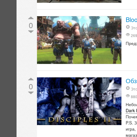
Blo
0
Это
26
Предз
Обз
0
Это
88
Небо
Dark 
Почем
P.S. 
игра
мага