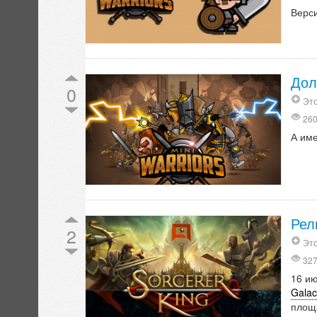
Верси
Дол
0
Это
26
А име
Рел
2
Это
32
16 и
Galact
площ