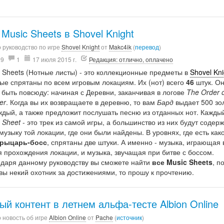
 Music Sheets в Shovel Knight
 руководство по игре
Shovel Knight
от
Makc4ik
(
перевод
)
99
1
17 июля 2015 г.
Редакция: отлично, оплачено
 Sheets (Нотные листы) - это коллекционные предметы в
Shovel Kni
ые спрятаны по всем игровым локациям. Их (нот) всего
46
штук. О
 быть повсюду: начиная с Деревни, заканчивая в логове
The Order 
er
. Когда вы их возвращаете в деревню, то вам
Бард
выдает 500 зо
ждый, а также предложит послушать песню из отданных нот. Кажды
 Sheet
- это трек из самой игры, а большинство из них будут содерж
музыку той локации, где они были найдены. В уровнях, где есть как
рыцарь-босс
, спрятаны две штуки. А именно - музыка, играющая 
 прохождения локации, и музыка, звучащая при битве с боссом.
одаря данному руководству вы сможете найти
все Music Sheets
, п
вы некий охотник за достижениями, то прошу к прочтению.
ый контент в летнем альфа-тесте Albion Online
 новость об игре
Albion Online
от
Pache
(
источник
)