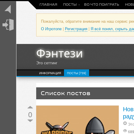
ГЛАВНАЯ
ПОСТЫ
ВО ЧТО ПОИГРАТЬ
НОВ
Пожалуйста, обратите внимание на наш сервис р
О Игротопе
|
Регистрация
|
Я всё понял, скрыть д
Фэнтези
Это сеттинг
ИНФОРМАЦИЯ
ПОСТЫ [739]
Список постов
Нов
0
рад
Это
68