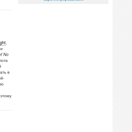
ght
,
ни
of No
лота
й
ать в
ой-
во
оэтому