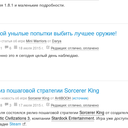
я 1.8.1 и маленькие подробности.
ой унылые попытки выбить лучшее оружие!
 статья об игре
Mini Warriors
от
Darya
01
6
18 июля 2015 г.
Редакция: отлично, оплачено
нно это я сегодня целый день наблюдаю.
из пошаговой стратегии Sorcerer King
 новость об игре
Sorcerer King
от
AntiBOOH
(
источник
)
78
3
17 июля 2015 г.
Редакция: отлично, оплачено
юля состоялся релиз пошаговой стратегии
Sorcerer King
от создател
ic Civilizations 3
, компании
Stardock Entertainment
. Игра уже доступ
адке
Steam
.