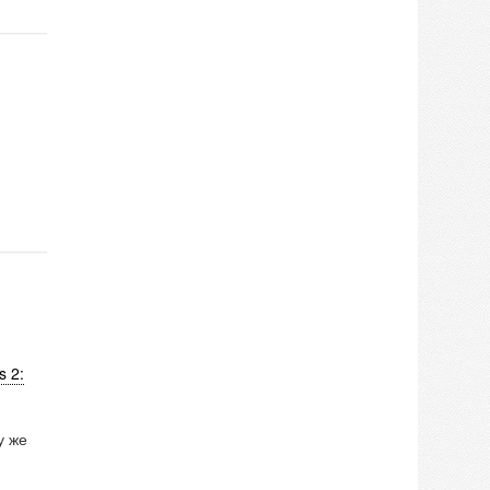
s 2:
у же