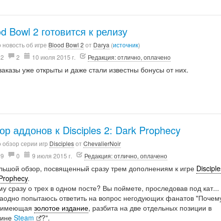
od Bowl 2 готовится к релизу
 новость об игре
Blood Bowl 2
от
Darya
(
источник
)
92
2
10 июля 2015 г.
Редакция: отлично, оплачено
аказы уже открыты и даже стали известны бонусы от них.
ор аддонов к Disciples 2: Dark Prophecy
 обзор серии игр
Disciples
от
ChevalierNoir
09
0
9 июля 2015 г.
Редакция: отлично, оплачено
льшой обзор, посвященный сразу трем дополнениям к игре
Disciple
Prophecy
.
у сразу о трех в одном посте? Вы поймете, проследовав под кат...
Заодно попытаюсь ответить на вопрос негодующих фанатов "Почем
, имеющая
золотое издание
, разбита на две отдельных позиции в
зине
Steam
?".