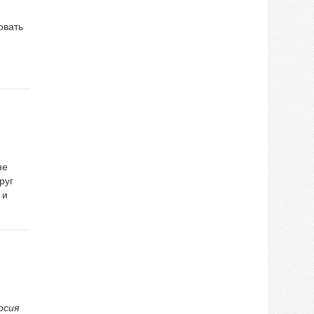
овать
не
руг
 и
рсия