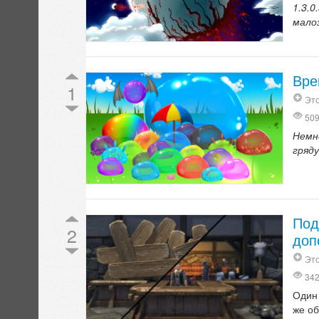
1.3.0
мало
Вре
1
Это
50
Немн
гряд
Под
2
доп
Это
34
Один
же об