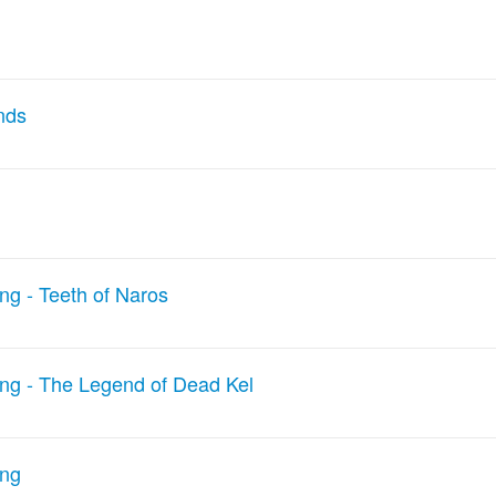
nds
g - Teeth of Naros
ng - The Legend of Dead Kel
ing