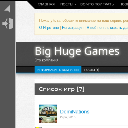
ГЛАВНАЯ
ПОСТЫ
ВО ЧТО ПОИГРАТЬ
НОВ
Пожалуйста, обратите внимание на наш сервис р
О Игротопе
|
Регистрация
|
Я всё понял, скрыть д
Big Huge Games
Это компания
ИНФОРМАЦИЯ О КОМПАНИИ
ПОСТЫ [4]
Список игр [7]
DomiNations
Игра, 2015