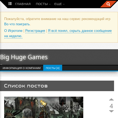
ГЛАВНАЯ
ПОСТЫ
ЕЩЕ
Пожалуйста, обратите внимание на наш сервис рекомендаций игр
Во что поиграть
.
О Игротопе
|
Регистрация
|
Я всё понял, скрыть данное сообщение
на неделю.
Big Huge Games
Это компания
ИНФОРМАЦИЯ О КОМПАНИИ
ПОСТЫ [4]
Список постов
4