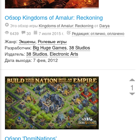
Обзор Kingdoms of Amalur: Reckoning
Это обзор игры
Kingdoms of Amalur: Reckoning
от
Darya
6439
30
7 июля 2015 г.
Редакция: отлично, оплачено
Жанр:
Экшены
,
Ролевые игры
Разработчик:
Big Huge Games
,
38 Studios
Издатель:
38 Studios
,
Electronic Arts
Дата выхода: 7 фев, 2012
1
Обзор 'DomiNations'