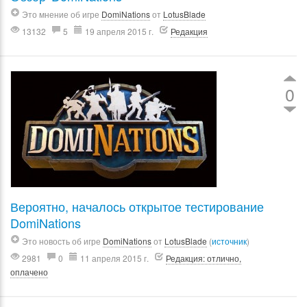
Это мнение об игре
DomiNations
от
LotusBlade
13132
5
19 апреля 2015 г.
Редакция
0
Вероятно, началось открытое тестирование
DomiNations
Это новость об игре
DomiNations
от
LotusBlade
(
источник
)
2981
0
11 апреля 2015 г.
Редакция: отлично,
оплачено