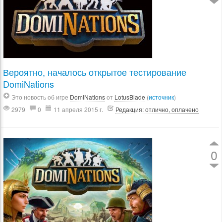
Вероятно, началось открытое тестирование
DomiNations
Это новость об игре
DomiNations
от
LotusBlade
(
источник
)
2979
0
11 апреля 2015 г.
Редакция: отлично, оплачено
0