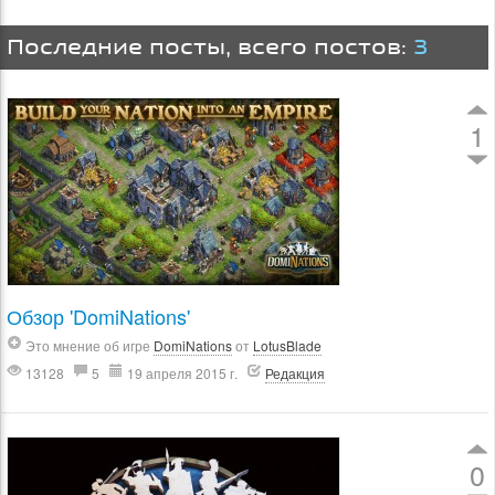
Последние посты, всего постов:
3
1
Обзор 'DomiNations'
Это мнение об игре
DomiNations
от
LotusBlade
13128
5
19 апреля 2015 г.
Редакция
0