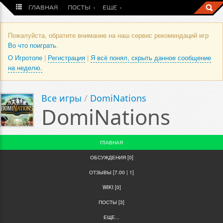
ГЛАВНАЯ
ПОСТЫ
ЕЩЕ
Пожалуйста, обратите внимание на наш сервис рекомендаций игр
Во что поиграть
.
О Игротопе
|
Регистрация
|
Я всё понял, скрыть данное сообщение
на неделю.
Все игры
/
DomiNations
DomiNations
ГЛАВНАЯ
ОБСУЖДЕНИЯ [0]
ОТЗЫВЫ [7.00 | 1]
WIKI [0]
ПОСТЫ [3]
ЕЩЕ...