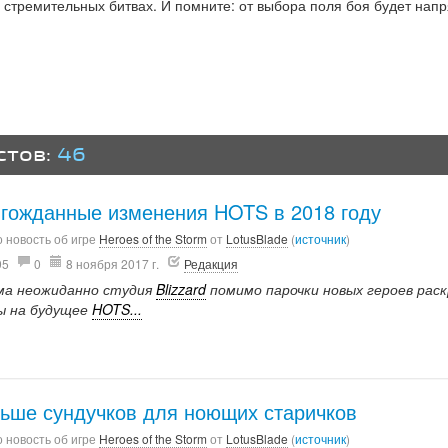
 стремительных битвах. И помните: от выбора поля боя будет нап
стов:
46
гожданные изменения HOTS в 2018 году
 новость об игре
Heroes of the Storm
от
LotusBlade
(
источник
)
95
0
8 ноября 2017 г.
Редакция
ма неожиданно студия
Blizzard
помимо парочки новых героев рас
ы на будущее
HOTS...
ьше сундучков для ноющих старичков
 новость об игре
Heroes of the Storm
от
LotusBlade
(
источник
)