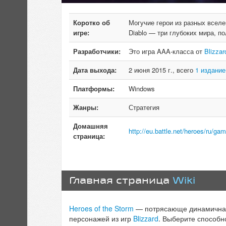
Коротко об
Могучие герои из разных вселен
игре:
Diablo — три глубоких мира, п
Разработчики:
Это игра AAA-класса от
Blizzar
Дата выхода:
2 июня 2015 г., всего
1 издание
Платформы:
Windows
Жанры:
Стратегия
Домашняя
http://eu.battle.net/heroes/ru/gam
страница:
Главная страница
Wiki
Heroes of the Storm
— потрясающе динамичная 
персонажей из игр
Blizzard
. Выберите способно