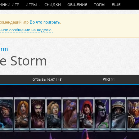
ИНКИ ИГР
ИГРЫ
СКИДКИ
ОБЩЕНИЕ
ТОПЫ
ЕЩЕ
екомендаций игр
Во что поиграть
.
анное сообщение на неделю.
orm
he Storm
ОТЗЫВЫ [6.67 | 48]
WIKI [4]