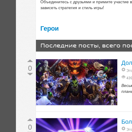
Объединитесь с друзьями и примите участие в
зависеть стратегия и стиль игры!
Герои
Последние посты, всего по
Дол
0
Это
43
Весь
план
Бол
0
Это