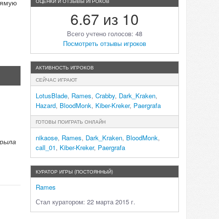
рямую
ОЦЕНКИ И ОТЗЫВЫ ИГРОКОВ
6.67 из 10
Всего учтено голосов: 48
Посмотреть отзывы игроков
АКТИВНОСТЬ ИГРОКОВ
СЕЙЧАС ИГРАЮТ
LotusBlade
,
Rames
,
Crabby
,
Dark_Kraken
,
Hazard
,
BloodMonk
,
Kiber-Kreker
,
Paergrafa
ГОТОВЫ ПОИГРАТЬ ОНЛАЙН
nikaose
,
Rames
,
Dark_Kraken
,
BloodMonk
,
крыла
call_01
,
Kiber-Kreker
,
Paergrafa
КУРАТОР ИГРЫ (ПОСТОЯННЫЙ)
Rames
Стал куратором: 22 марта 2015 г.