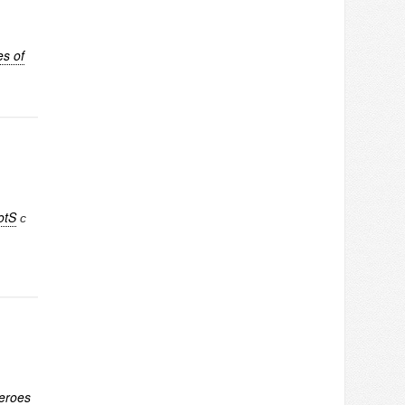
s of
otS
с
eroes