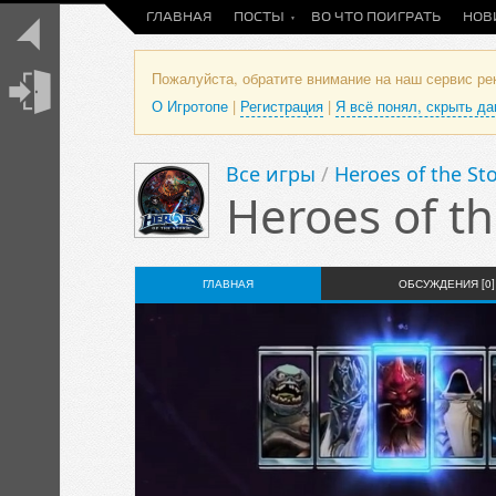
ГЛАВНАЯ
ПОСТЫ
ВО ЧТО ПОИГРАТЬ
НОВ
Пожалуйста, обратите внимание на наш сервис р
О Игротопе
|
Регистрация
|
Я всё понял, скрыть д
Все игры
/
Heroes of the St
Heroes of t
ГЛАВНАЯ
ОБСУЖДЕНИЯ [0]