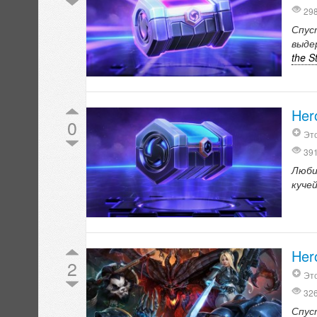
29
Спус
выде
the S
Her
0
Это
39
Люби
куче
Her
2
Это
32
Спус