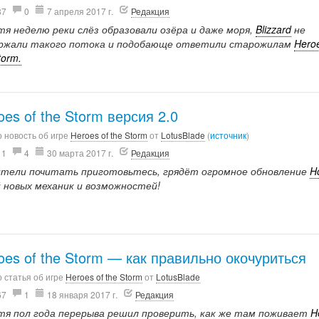
87
0
7 апреля 2017 г.
Редакция
тя неделю реки слёз образовали озёра и даже моря,
Blizzard
не
ржали такого потока и подобающе ответили старожилам
Heroe
torm.
oes of the Storm версия 2.0
 новость об игре
Heroes of the Storm
от
LotusBlade
(
источник
)
11
4
30 марта 2017 г.
Редакция
тели почитать приготовьтесь, грядёт огромное обновление
H
й новых механик и возможностей!
oes of the Storm — как правильно окочуриться
 статья об игре
Heroes of the Storm
от
LotusBlade
67
1
18 января 2017 г.
Редакция
тя пол года перерыва решил проверить, как же там поживает
H