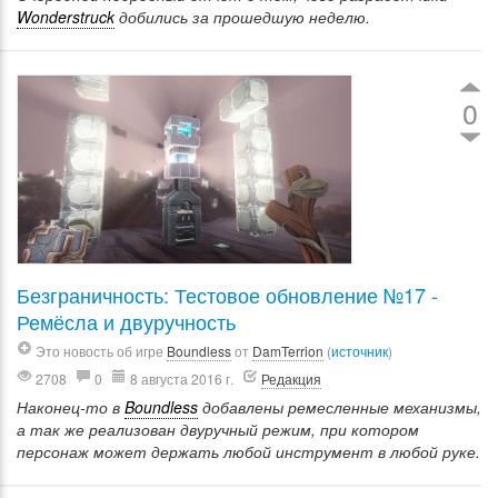
Wonderstruck
добились за прошедшую неделю.
0
Безграничность: Тестовое обновление №17 -
Ремёсла и двуручность
Это новость об игре
Boundless
от
DamTerrion
(
источник
)
2708
0
8 августа 2016 г.
Редакция
Наконец-то в
Boundless
добавлены ремесленные механизмы,
а так же реализован двуручный режим, при котором
персонаж может держать любой инструмент в любой руке.