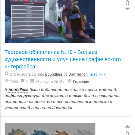
0
Тестовое обновление №19 - Больше
художественности и улучшение графического
интерфейса!
Это новость об игре
Boundless
от
DamTerrion
(
источник
)
2823
0
16 августа 2016 г.
Редакция
В
Boundless
было добавлено несколько новых моделей,
инфраструктура для звуков, а также были возвращены
некоторые нюансы, до того оставленные только в
устаревшей версии на JavaScript.
0