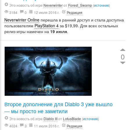
Это новость об игре
Neverwinter
от
Forest_Swamp
(
источник
)
3184
0
12 июля 2016 г.
Редакция
Neverwinter Online
перешла в ранний доступ и стала доступна
пользователям
PlayStation 4
за $19,99. Для всех остальных
релиз игры намечен на
19 июля
.
0
Второе дополнение для Diablo 3 уже вышло
— мы просто не заметили
Это новость об игре
Diablo III
от
LotusBlade
(
источник
)
4024
3
11 июля 2016 г.
Редакция