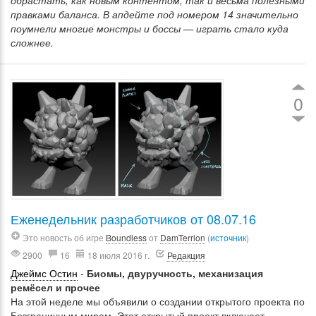
обрастать, как новым контентом, так и весьма полезными
правками баланса. В апдейте под номером 14 значительно
поумнели многие монстры и боссы — играть стало куда
сложнее.
0
Еженедельник разработчиков от 08.07.16
Это новость об игре
Boundless
от
DamTerrion
(
источник
)
2900
16
18 июля 2016 г.
Редакция
Джеймс Остин
-
Биомы, двуручность, механизация
ремёсел и прочее
На этой неделе мы объявили о создании открытого проекта по
Безграничным мирам. Этот открытый проект включает