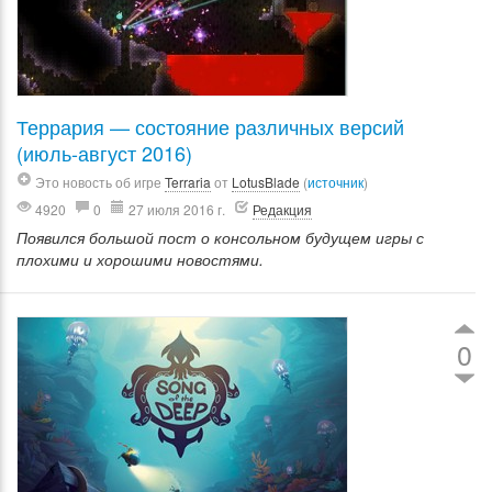
Террария — состояние различных версий
(июль-август 2016)
Это новость об игре
Terraria
от
LotusBlade
(
источник
)
4920
0
27 июля 2016 г.
Редакция
Появился большой пост о консольном будущем игры с
плохими и хорошими новостями.
0