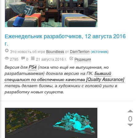
Еженедельник разработчиков, 12 августа 2016
г.
Это новость об игре
Boundless
от
DamTerrion
(
источник
)
2795
0
21 августа 2016 г.
Редакция
Версия для
PS4
(пока что ещё не выпущенная, но
разрабатываемая) догнала версию на ПК.
Бывший
специалист по обеспечению качества [Quality Assurance]
теперь делает биомы, а художники с головой ушли в
разработку новых существ.
0