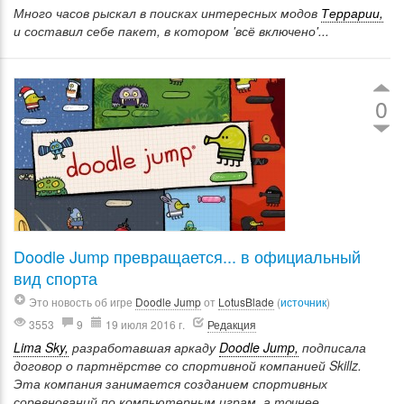
Много часов рыскал в поисках интересных модов
Террарии,
и составил себе пакет, в котором 'всё включено'...
0
Doodle Jump превращается... в официальный
вид спорта
Это новость об игре
Doodle Jump
от
LotusBlade
(
источник
)
3553
9
19 июля 2016 г.
Редакция
Lima Sky,
разработавшая аркаду
Doodle Jump,
подписала
договор о партнёрстве со спортивной компанией Skillz.
Эта компания занимается созданием спортивных
соревнований по компьютерным играм, а точнее,