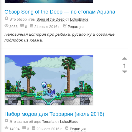
Обзор Song of the Deep — по стопам Aquaria
Это обзор игры
Song of the Deep
от
LotusBlade
3958
0
24 июля 2016 г.
Редакция
Нелогичная история про рыбака, русалочку и создание
подлодок из хлама.
1
Набор модов для Террарии (июль 2016)
Это статья об игре
Terraria
от
LotusBlade
14994
3
20 июля 2016 г.
Редакция