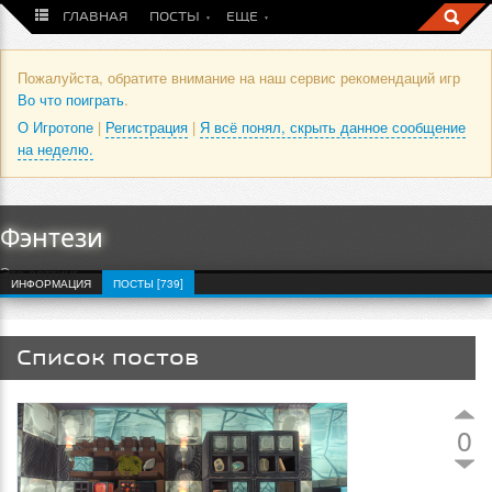
ГЛАВНАЯ
ПОСТЫ
ЕЩЕ
Пожалуйста, обратите внимание на наш сервис рекомендаций игр
Во что поиграть
.
О Игротопе
|
Регистрация
|
Я всё понял, скрыть данное сообщение
на неделю.
Фэнтези
Это сеттинг
ИНФОРМАЦИЯ
ПОСТЫ [739]
Список постов
0