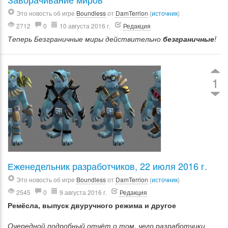
Это новость об игре
Boundless
от
DamTerrion
(
источник
)
2712
0
10 августа 2016 г.
Редакция
Теперь Безграничные миры действительно
безграничные
!
1
Еженедельник разработчиков, 22 июля 2016 г.
Это новость об игре
Boundless
от
DamTerrion
(
источник
)
2545
0
9 августа 2016 г.
Редакция
Ремёсла, выпуск двуручного режима и другое
Очередной подробный отчёт о том, чего разработчики