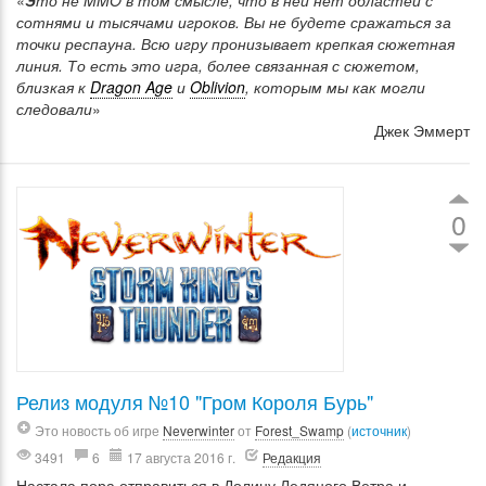
«
Э
то не MMO в том смысле, что в ней нет областей с
сотнями и тысячами игроков. Вы не будете сражаться за
точки респауна. Всю игру пронизывает крепкая сюжетная
линия. То есть это игра, более связанная с сюжетом,
близкая к
Dragon Age
и
Oblivion
, которым мы как могли
следовали
»
Джек Эммерт
0
Релиз модуля №10 "Гром Короля Бурь"
Это новость об игре
Neverwinter
от
Forest_Swamp
(
источник
)
3491
6
17 августа 2016 г.
Редакция
Настала пора отправиться в Долину Ледяного Ветра и