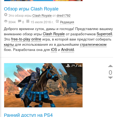
Обзор игры Clash Royale
Это обзор игры
Clash Royale
от
dred1792
3044
0
15 июля 2016 г.
Редакция
Доброго времени суток, дамы и господа! Представляю вашему
вниманию обзор игры
Clash Royale
от разработчиков
Supercell
.
Это
free-to-play
online
игра, в которой вам предстоит собирать
карты
для использования их в дальнейшем
стратегическом
бою. Разработана она для
iOS
и
Android
.
0
Ранний доступ на PS4