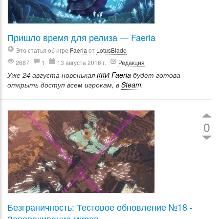
Пришло время для релиза — Faeria
Это статья об игре
Faeria
от
LotusBlade
2687
1
13 августа 2016 г.
Редакция
Уже 24 августа новенькая
ККИ
Faeria
будет готова
открыть доступ всем игрокам, в
Steam.
0
Безграничность: Тестовое обновление №18 -
Заворачивание миров