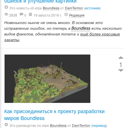
ошибок и улучшение картинки
Это новость об игре
Boundless
от
DamTerrion
(
источник
)
2838
0
19 августа 2016 г.
Редакция
Новенького нынче не очень много. В основном это
исправление ошибок, но теперь в
Boundless
есть несколько
видов факелов, обновлённая лопата и
ещё более красивые
закаты
.
1
Как присоединиться к проекту разработки
миров Boundless
Это руководство по игре
Boundless
от
DamTerrion
(
перевод
)