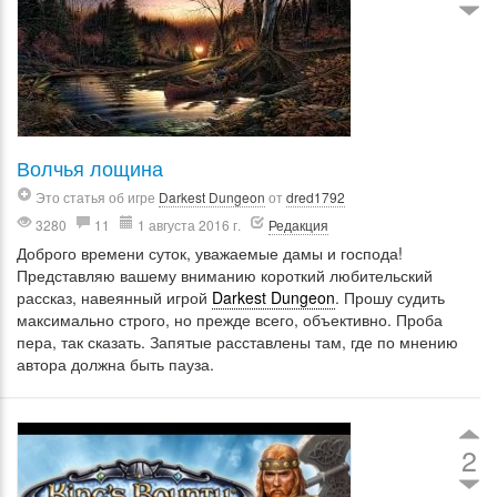
Волчья лощина
Это статья об игре
Darkest Dungeon
от
dred1792
3280
11
1 августа 2016 г.
Редакция
Доброго времени суток, уважаемые дамы и господа!
Представляю вашему вниманию короткий любительский
рассказ, навеянный игрой
Darkest Dungeon
. Прошу судить
максимально строго, но прежде всего, объективно. Проба
пера, так сказать. Запятые расставлены там, где по мнению
автора должна быть пауза.
2