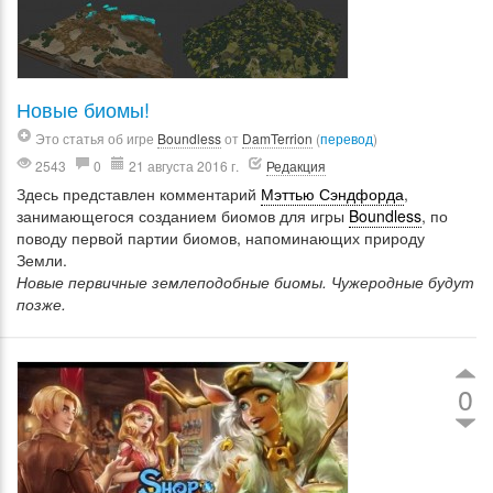
Новые биомы!
Это статья об игре
Boundless
от
DamTerrion
(
перевод
)
2543
0
21 августа 2016 г.
Редакция
Здесь представлен комментарий
Мэттью Сэндфорда
,
занимающегося созданием биомов для игры
Boundless
, по
поводу первой партии биомов, напоминающих природу
Земли.
Новые первичные землеподобные биомы. Чужеродные будут
позже.
0