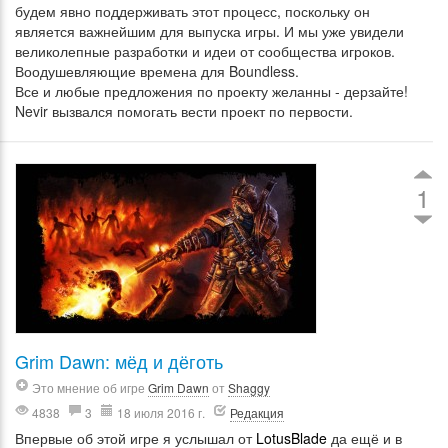
будем явно поддерживать этот процесс, поскольку он
является важнейшим для выпуска игры. И мы уже увидели
великолепные разработки и идеи от сообщества игроков.
Воодушевляющие времена для Boundless.
Все и любые предложения по проекту желанны - дерзайте!
Nevir вызвался помогать вести проект по первости.
1
Grim Dawn: мёд и дёготь
Это мнение об игре
Grim Dawn
от
Shaggy
4838
3
18 июля 2016 г.
Редакция
Впервые об этой игре я услышал от
LotusBlade
да ещё и в