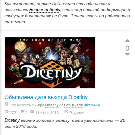
Как вы знаете, первое DLC вышло два года назад и
называлось
Reaper of Souls
, с тех пор никакой информации о
грядущих дополнениях не было. Теперь есть, но радостного
там мало...
0
Объявлена дата выхода Dicetiny
Это новость об игре
Dicetiny
от
LotusBlade
(
источник
)
2721
2
11 июля 2016 г.
Редакция
Dicetiny
вполне готова к релизу, дата уже назначена — 22
июля 2016 года.