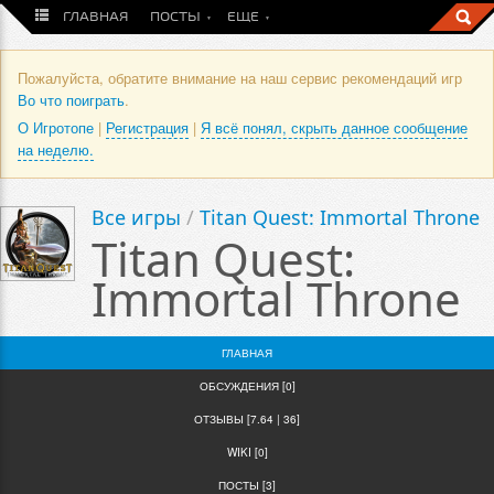
ГЛАВНАЯ
ПОСТЫ
ЕЩЕ
Пожалуйста, обратите внимание на наш сервис рекомендаций игр
Во что поиграть
.
О Игротопе
|
Регистрация
|
Я всё понял, скрыть данное сообщение
на неделю.
Все игры
/
Titan Quest: Immortal Throne
Titan Quest:
Immortal Throne
ГЛАВНАЯ
ОБСУЖДЕНИЯ [0]
ОТЗЫВЫ [7.64 | 36]
WIKI [0]
ПОСТЫ [3]