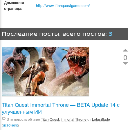
Домашняя
http://www.titanquestgame.com/
страница:
Последние посты, всего постов:
3
0
Titan Quest Immortal Throne — BETA Update 14 с
улучшенным ИИ
Это новость об игре
Titan Quest: Immortal Throne
от
LotusBlade
(
источник
)