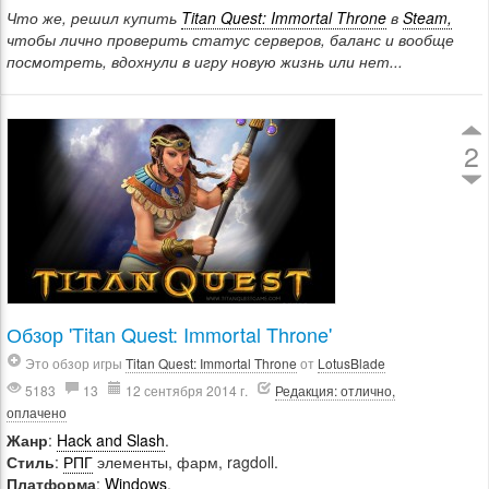
Что же, решил купить
Titan Quest: Immortal Throne
в
Steam,
чтобы лично проверить статус серверов, баланс и вообще
посмотреть, вдохнули в игру новую жизнь или нет...
2
Обзор 'Titan Quest: Immortal Throne'
Это обзор игры
Titan Quest: Immortal Throne
от
LotusBlade
5183
13
12 сентября 2014 г.
Редакция: отлично,
оплачено
Жанр
:
Hack and Slash
.
Стиль
:
РПГ
элементы, фарм, ragdoll.
Платформа
:
Windows
.