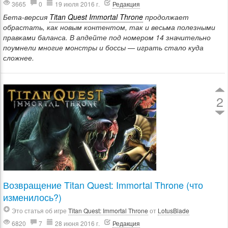
3665
0
19 июля 2016 г.
Редакция
Бета-версия
Titan Quest Immortal Throne
продолжает
обрастать, как новым контентом, так и весьма полезными
правками баланса. В апдейте под номером 14 значительно
поумнели многие монстры и боссы — играть стало куда
сложнее.
2
Возвращение Titan Quest: Immortal Throne (что
изменилось?)
Это статья об игре
Titan Quest: Immortal Throne
от
LotusBlade
6820
7
28 июня 2016 г.
Редакция