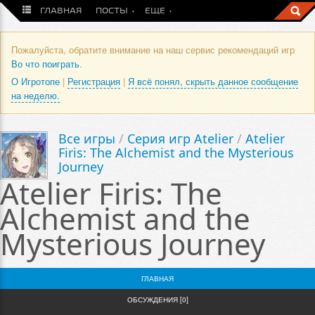
ГЛАВНАЯ
ПОСТЫ
ЕЩЕ
Пожалуйста, обратите внимание на наш сервис рекомендаций игр
Во что поиграть
.
О Игротопе
|
Регистрация
|
Я всё понял, скрыть данное сообщение
на неделю.
Все игры
/
Серия игр Atelier
/
Atelier
Firis: The Alchemist and the Mysterious
Journey
Atelier Firis: The
Alchemist and the
Mysterious Journey
ГЛАВНАЯ
ОБСУЖДЕНИЯ [0]