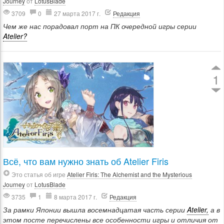
Journey
от
LotusBlade
3709
0
27 марта 2017 г.
Редакция
Чем же нас порадовал порт на ПК очередной игры серии
Atelier?
1
Всё, что вам нужно знать об Atelier Firis
Это статья об игре
Atelier Firis: The Alchemist and the Mysterious
Journey
от
LotusBlade
3735
1
8 марта 2017 г.
Редакция
За рамки Японии вышла восемнадцатая часть серии
Atelier,
а в
этом посте перечислены все особенности игры и отличия от