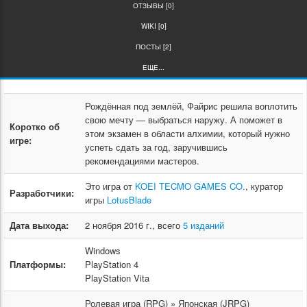
ОТЗЫВЫ [0]
WIKI [0]
ПОСТЫ [2]
ЕЩЕ...
Рождённая под землёй, Файрис решила воплотить
свою мечту — выбраться наружу. А поможет в
Коротко об
этом экзамен в области алхимии, который нужно
игре:
успеть сдать за год, заручившись
рекомендациями мастеров.
Это игра от
KOEI TECMO GAMES CO.
, куратор
Разработчики:
игры
LotusBlade
Дата выхода:
2 ноября 2016 г., всего
5 изданий
Windows
Платформы:
PlayStation 4
PlayStation Vita
Ролевая игра (RPG) » Японская (JRPG)