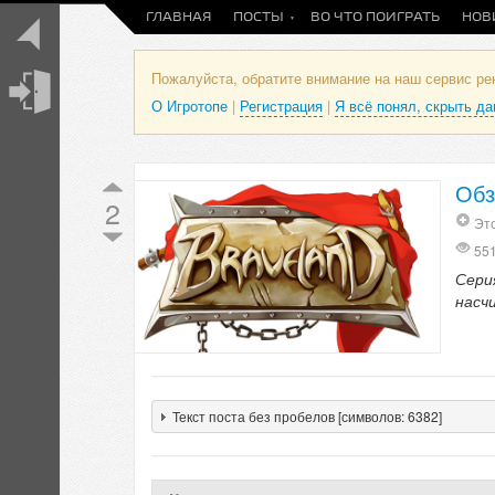
ГЛАВНАЯ
ПОСТЫ
ВО ЧТО ПОИГРАТЬ
НОВ
Пожалуйста, обратите внимание на наш сервис р
О Игротопе
|
Регистрация
|
Я всё понял, скрыть д
Обз
2
Эт
55
Сери
насч
Текст поста без пробелов [символов: 6382]