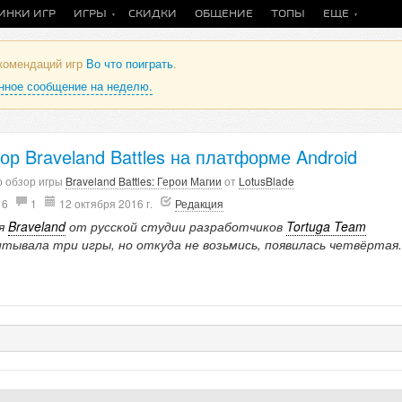
ИНКИ ИГР
ИГРЫ
СКИДКИ
ОБЩЕНИЕ
ТОПЫ
ЕЩЕ
екомендаций игр
Во что поиграть
.
анное сообщение на неделю.
ор Braveland Battles на платформе Android
о обзор игры
Braveland Battles: Герои Магии
от
LotusBlade
16
1
12 октября 2016 г.
Редакция
я
Braveland
от русской студии разработчиков
Tortuga Team
итывала три игры, но откуда не возьмись, появилась четвёртая.