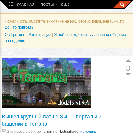
ГЛАВНАЯ
ПОСТЫ
ЕЩЕ
Пожалуйста, обратите внимание на наш сервис рекомендаций игр
Во что поиграть
.
О Игротопе
|
Регистрация
|
Я всё понял, скрыть данное сообщение
на неделю.
3
Вышел крупный патч 1.3.4 — порталы и
башенки в Terraria
Это новость об игре
Terraria
от
LotusBlade
(
источник
)