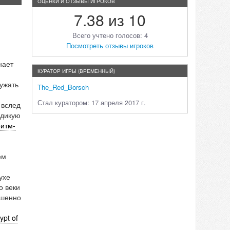
ОЦЕНКИ И ОТЗЫВЫ ИГРОКОВ
7.38 из 10
Всего учтено голосов: 4
Посмотреть отзывы игроков
нает
КУРАТОР ИГРЫ (ВРЕМЕННЫЙ)
ужать
The_Red_Borsch
Стал куратором: 17 апреля 2017 г.
, вслед
а дикую
итм-
ём
ухе
о веки
ршенно
ypt of