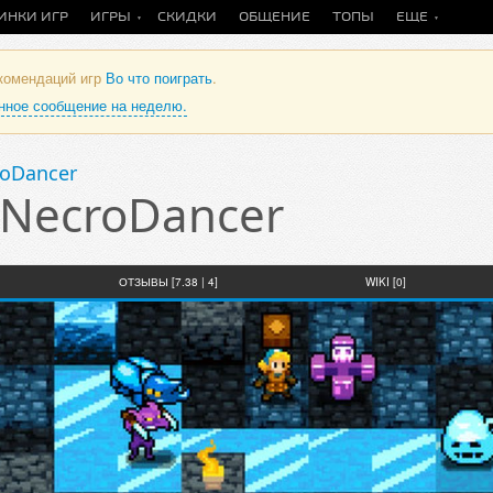
ИНКИ ИГР
ИГРЫ
СКИДКИ
ОБЩЕНИЕ
ТОПЫ
ЕЩЕ
екомендаций игр
Во что поиграть
.
анное сообщение на неделю.
roDancer
e NecroDancer
ОТЗЫВЫ [7.38 | 4]
WIKI [0]