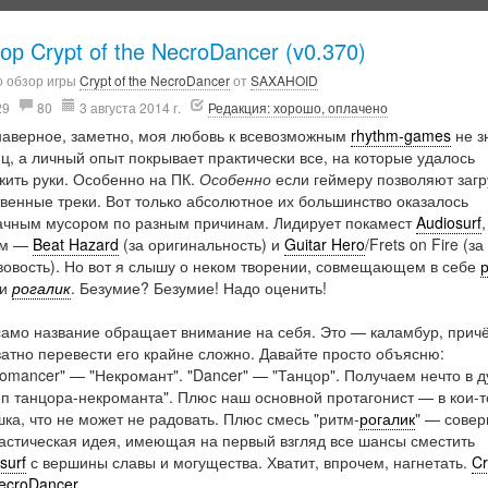
ор Crypt of the NecroDancer (v0.370)
о обзор игры
Crypt of the NecroDancer
от
SAXAHOID
29
80
3 августа 2014 г.
Редакция: хорошо, оплачено
 наверное, заметно, моя любовь к всевозможным
rhythm-games
не з
ц, а личный опыт покрывает практически все, на которые удалось
жить руки. Особенно на ПК.
Особенно
если геймеру позволяют загр
венные треки. Вот только абсолютное их большинство оказалось
ачным мусором по разным причинам. Лидирует покамест
Audiosurf
им —
Beat Hazard
(за оригинальность) и
Guitar Hero
/Frets on Fire (з
вовость). Но вот я слышу о неком творении, совмещающем в себе
р
и
рогалик
. Безумие? Безумие! Надо оценить!
само название обращает внимание на себя. Это — каламбур, прич
атно перевести его крайне сложно. Давайте просто объясню:
omancer" — "Некромант". "Dancer" — "Танцор". Получаем нечто в д
п танцора-некроманта". Плюс наш основной протагонист — в кои-т
ка, что не может не радовать. Плюс смесь "ритм-
рогалик
" — сове
астическая идея, имеющая на первый взгляд все шансы сместить
surf
с вершины славы и могущества. Хватит, впрочем, нагнетать.
Cr
ecroDancer
.