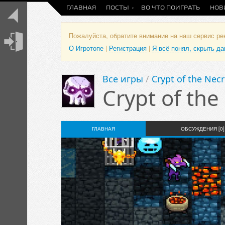
ГЛАВНАЯ
ПОСТЫ
ВО ЧТО ПОИГРАТЬ
НОВ
Пожалуйста, обратите внимание на наш сервис р
О Игротопе
|
Регистрация
|
Я всё понял, скрыть д
Все игры
/
Crypt of the Nec
Crypt of th
ГЛАВНАЯ
ОБСУЖДЕНИЯ [0]