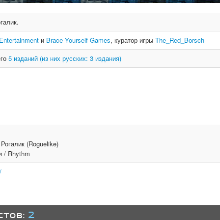
галик.
 Entertainment
и
Brace Yourself Games
, куратор игры
The_Red_Borsch
его
5 изданий (из них русских: 3 издания)
Рогалик (Roguelike)
и / Rhythm
/
стов:
2