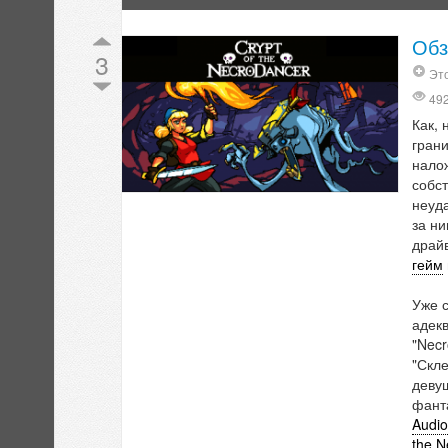
Обз
3
Эт
49
Как,
грани
нало
собст
неуд
за н
драй
гейм
Уже 
адекв
"Necr
"Скле
девуш
фант
Audio
the N