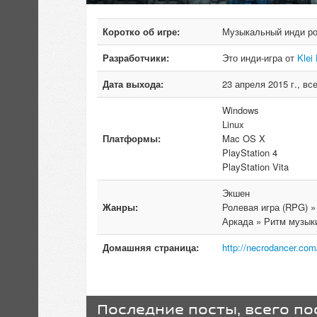
Коротко об игре:
Музыкальный инди ро
Разработчики:
Это инди-игра от
Klei
Дата выхода:
23 апреля 2015 г., вс
Windows
Linux
Платформы:
Mac OS X
PlayStation 4
PlayStation Vita
Экшен
Жанры:
Ролевая игра (RPG) » 
Аркада » Ритм музык
Домашняя страница:
http://necrodancer.com
Последние посты, всего по