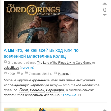
0
А мы что, не как все? Выход ККИ по
вселенной Властелина Колец
Это новость об игре
The Lord of the Rings Living Card Game
от
LotusBlade
(
источник
)
4909
0
7 января 2018 г.
Редакция
Многие крупные франшизы так или иначе выпустили
коллекционную карточную игру — это такое негласное
правило.
Fable,
Ведьмак,
Варкрафт,
а теперь список
пополнится известной вселенной
Толкина.