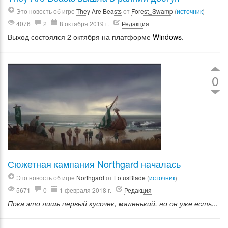
Это новость об игре
They Are Beasts
от
Forest_Swamp
(
источник
)
4076
2
8 октября 2019 г.
Редакция
Выход состоялся 2 октября на платформе
Windows
.
0
Сюжетная кампания Northgard началась
Это новость об игре
Northgard
от
LotusBlade
(
источник
)
5671
0
1 февраля 2018 г.
Редакция
Пока это лишь первый кусочек, маленький, но он уже есть...