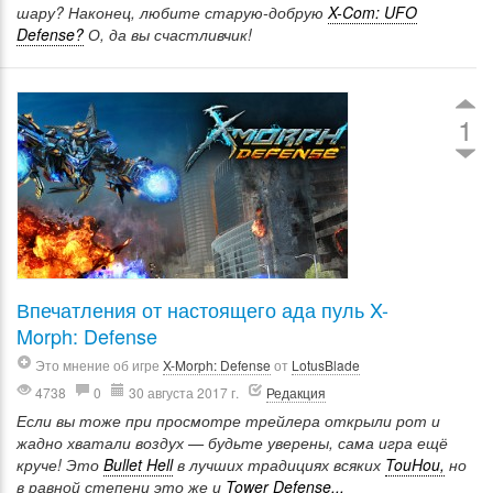
шару? Наконец, любите старую-добрую
X-Com: UFO
Defense?
О, да вы счастливчик!
1
Впечатления от настоящего ада пуль X-
Morph: Defense
Это мнение об игре
X-Morph: Defense
от
LotusBlade
4738
0
30 августа 2017 г.
Редакция
Если вы тоже при просмотре трейлера открыли рот и
жадно хватали воздух — будьте уверены, сама игра ещё
круче! Это
Bullet Hell
в лучших традициях всяких
TouHou,
но
в равной степени это же и
Tower Defense...