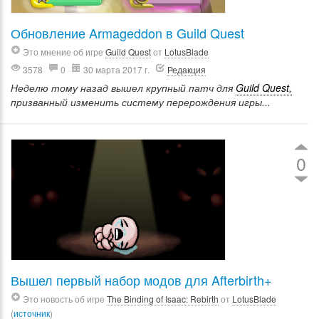
Обновление Armageddon в Guild Quest
Это мнение об игре
Guild Quest
от
LotusBlade
3578
0
30 марта 2017 г.
Редакция
Неделю тому назад вышел крупный патч для
Guild Quest,
призванный изменить систему перерождения игры...
0
Вышел первый набор модов для Afterbirth+
Это новость об игре
The Binding of Isaac: Rebirth
от
LotusBlade
(
источник
)