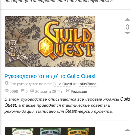
новобранца и застроить ещё одну торговую точку!
0
Руководство 'от и до' по Guild Quest
Это руководство по игре
Guild Quest
от
LotusBlade
5098
0
20 марта 2017 г.
Редакция
В этом руководстве описываются все игровые нюансы
Guild
Quest,
а также приводятся тактические советы и
рекомендации. Написано для Steam-версии проекта.