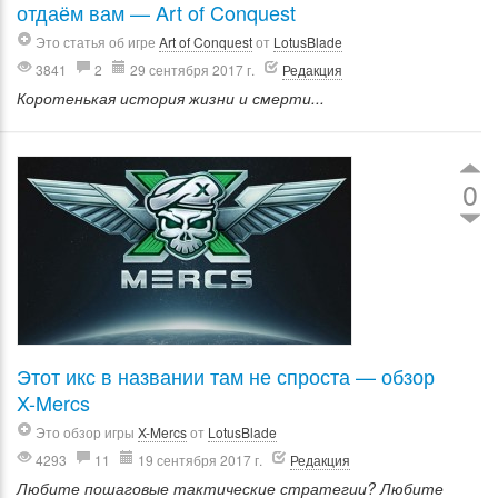
отдаём вам — Art of Conquest
Это статья об игре
Art of Conquest
от
LotusBlade
3841
2
29 сентября 2017 г.
Редакция
Коротенькая история жизни и смерти...
0
Этот икс в названии там не спроста — обзор
X-Mercs
Это обзор игры
X-Mercs
от
LotusBlade
4293
11
19 сентября 2017 г.
Редакция
Любите пошаговые тактические стратегии? Любите