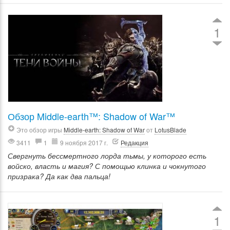
1
Обзор Middle-earth™: Shadow of War™
Это обзор игры
Middle-earth: Shadow of War
от
LotusBlade
3411
1
9 ноября 2017 г.
Редакция
Свергнуть бессмертного лорда тьмы, у которого есть
войско, власть и магия? С помощью клинка и чокнутого
призрака? Да как два пальца!
1