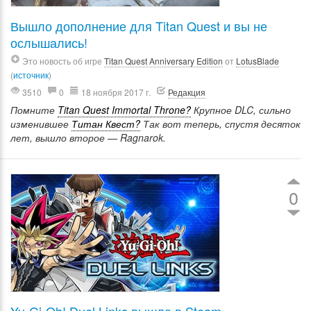
Вышло дополнение для Titan Quest и вы не
ослышались!
Это новость об игре
Titan Quest Anniversary Edition
от
LotusBlade
(
источник
)
3510
0
18 ноября 2017 г.
Редакция
Помните
Titan Quest Immortal Throne?
Крупное DLC, сильно
изменившее
Титан Квест?
Так вот теперь, спустя десяток
лет, вышло второе — Ragnarok.
0