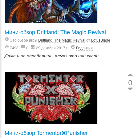
Мини-обзор Driftland: The Magic Revival
Это обзор игры
Driftland: The Magic Revival
от
LotusBlade
7498
0
29 декабря 2017 г.
Редакция
Даже и не определишь, алмаз это или кварц...
0
Мини-обзор Tormentor❌Punisher