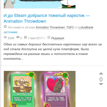
И до Steam добрался тяжелый наркотик —
Animation Throwdown
Это новость об игре
Animation Throwdown: TQFC
от
LotusBlade
(
источник
)
3296
0
7 мая 2017 г.
Редакция
Одна из самых дорогих бесплатных карточных игр всего за
год стала доступна на целой куче платформ, была
переведена на разные языки и потолстела в плане
контента...
0