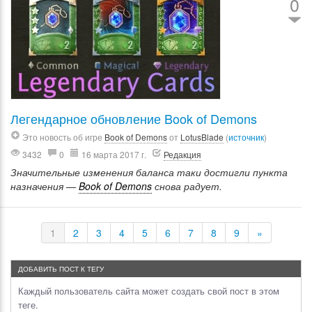
0
Легендарное обновление Book of Demons
Это новость об игре
Book of Demons
от
LotusBlade
(
источник
)
3432
0
16 марта 2017 г.
Редакция
Значительные изменения баланса таки достигли пункта
назначения —
Book of Demons
снова радует.
1
2
3
4
5
6
7
8
9
»
ДОБАВИТЬ ПОСТ К ТЕГУ
Каждый пользователь сайта может создать свой пост в этом
теге.