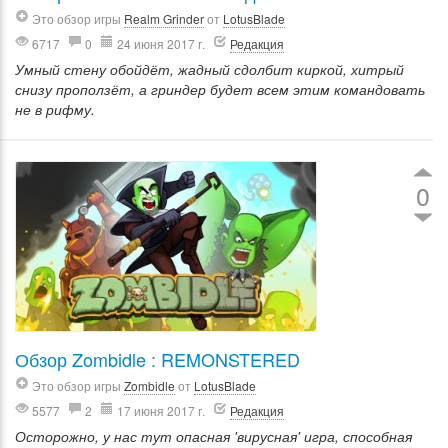
Это обзор игры
Realm Grinder
от
LotusBlade
6717
0
24 июня 2017 г.
Редакция
Умный стену обойдёт, жадный сдолбит киркой, хитрый
снизу проползёт, а гриндер будет всем этим командовать
не в рифму.
0
Обзор Zombidle : REMONSTERED
Это обзор игры
Zombidle
от
LotusBlade
5577
2
17 июня 2017 г.
Редакция
Осторожно, у нас тут опасная 'вирусная' игра, способная