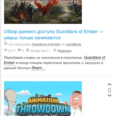
Обзор раннего доступа Guardians of Ember —
ужасы только начинаются
Это обзор игры
Guardians of Ember
от
LotusBlade
5777
0
25 мая 2017 г.
Редакция
Передавая словно из поколения в поколение,
Guardians of
Ember
в конце концов перестали мусолить и засунули в
ранний доступ
Steam...
0