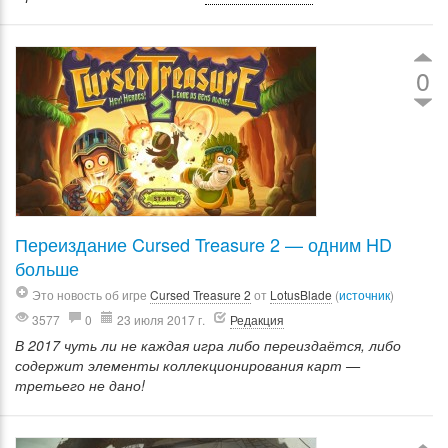
0
Переиздание Cursed Treasure 2 — одним HD
больше
Это новость об игре
Cursed Treasure 2
от
LotusBlade
(
источник
)
3577
0
23 июля 2017 г.
Редакция
В 2017 чуть ли не каждая игра либо переиздаётся, либо
содержит элементы коллекционирования карт —
третьего не дано!