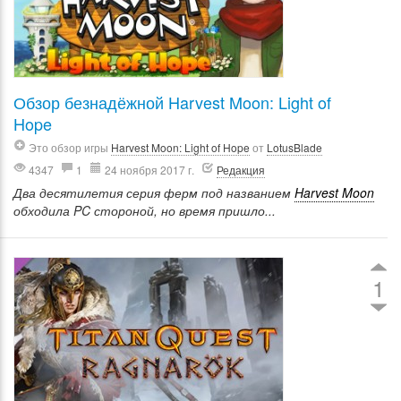
Обзор безнадёжной Harvest Moon: Light of
Hope
Это обзор игры
Harvest Moon: Light of Hope
от
LotusBlade
4347
1
24 ноября 2017 г.
Редакция
Два десятилетия серия ферм под названием
Harvest Moon
обходила PC стороной, но время пришло...
1