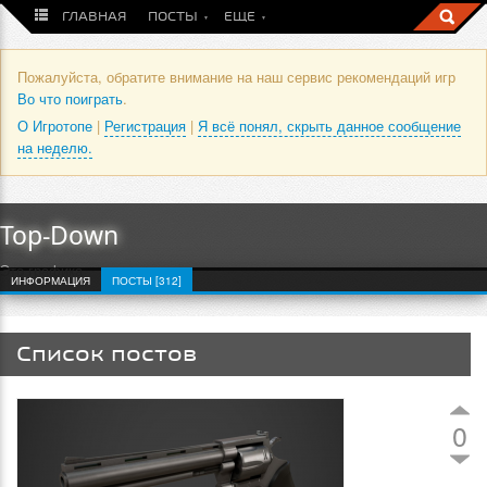
ГЛАВНАЯ
ПОСТЫ
ЕЩЕ
Пожалуйста, обратите внимание на наш сервис рекомендаций игр
Во что поиграть
.
О Игротопе
|
Регистрация
|
Я всё понял, скрыть данное сообщение
на неделю.
Top-Down
Это графика
ИНФОРМАЦИЯ
ПОСТЫ [312]
Список постов
0