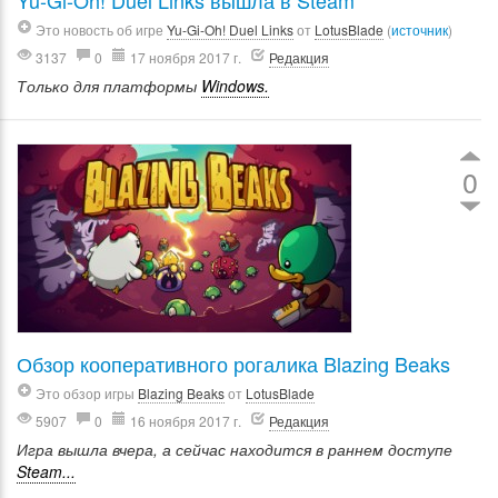
Yu-Gi-Oh! Duel Links вышла в Steam
Это новость об игре
Yu-Gi-Oh! Duel Links
от
LotusBlade
(
источник
)
3137
0
17 ноября 2017 г.
Редакция
Только для платформы
Windows.
0
Обзор кооперативного рогалика Blazing Beaks
Это обзор игры
Blazing Beaks
от
LotusBlade
5907
0
16 ноября 2017 г.
Редакция
Игра вышла вчера, а сейчас находится в раннем доступе
Steam...