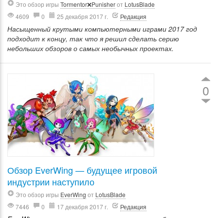
Это обзор игры
Tormentor❌Punisher
от
LotusBlade
4609
0
25 декабря 2017 г.
Редакция
Насыщенный крутыми компьютерными играми 2017 год
подходит к концу, так что я решил сделать серию
небольших обзоров о самых необычных проектах.
0
Обзор EverWing — будущее игровой
индустрии наступило
Это обзор игры
EverWing
от
LotusBlade
7446
0
17 декабря 2017 г.
Редакция