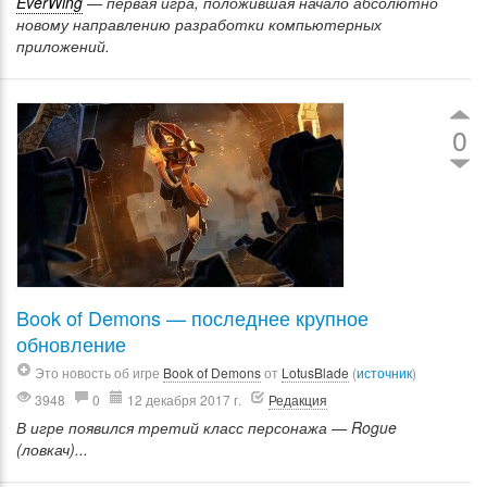
EverWing
— первая игра, положившая начало абсолютно
новому направлению разработки компьютерных
приложений.
0
Book of Demons — последнее крупное
обновление
Это новость об игре
Book of Demons
от
LotusBlade
(
источник
)
3948
0
12 декабря 2017 г.
Редакция
В игре появился третий класс персонажа — Rogue
(ловкач)...