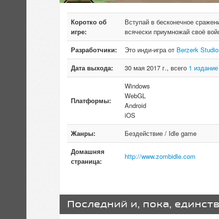
Коротко об
Вступай в бесконечное сражени
игре:
всячески приумножай своё войс
Разработчики:
Это инди-игра от
Berzerk Studio
Дата выхода:
30 мая 2017 г., всего
1 издание
Windows
WebGL
Платформы:
Android
iOS
Жанры:
Бездействие / Idle game
Домашняя
http://www.zombidle.com
страница:
Последний и, пока, единст