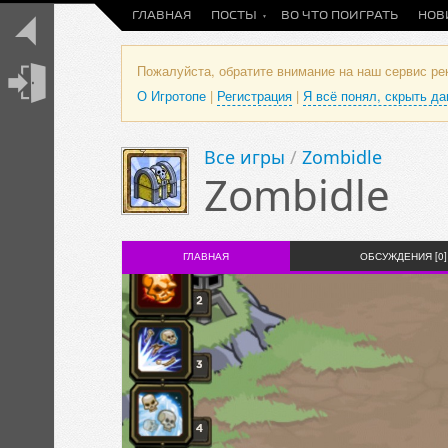
ГЛАВНАЯ
ПОСТЫ
ВО ЧТО ПОИГРАТЬ
НОВ
Пожалуйста, обратите внимание на наш сервис р
О Игротопе
|
Регистрация
|
Я всё понял, скрыть д
Все игры
/
Zombidle
Zombidle
ГЛАВНАЯ
ОБСУЖДЕНИЯ [0]