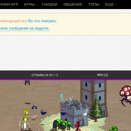
ИНКИ ИГР
ИГРЫ
СКИДКИ
ОБЩЕНИЕ
ТОПЫ
ЕЩЕ
екомендаций игр
Во что поиграть
.
анное сообщение на неделю.
ОТЗЫВЫ [4.50 | 1]
WIKI [0]