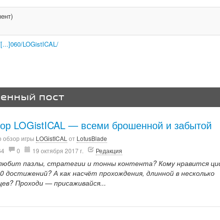
ент)
[...]060/LOGistICAL/
венный пост
ор LOGistICAL — всеми брошенной и забытой
о обзор игры
LOGistICAL
от
LotusBlade
64
0
19 октября 2017 г.
Редакция
любит пазлы, стратегии и тонны контента? Кому нравится ци
00 достижений? А как насчёт прохождения, длинной в несколько
цев? Проходи — присаживайся...