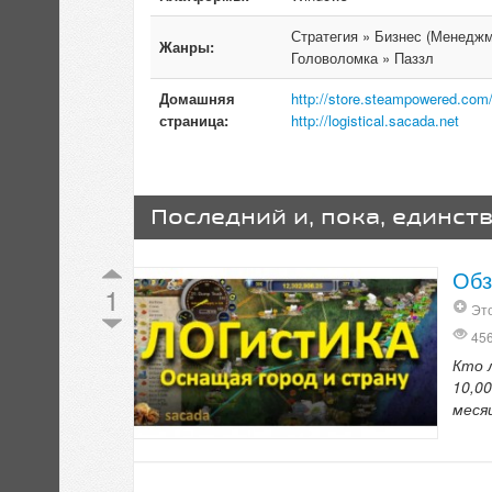
Стратегия » Бизнес (Менеджм
Жанры:
Головоломка » Паззл
Домашняя
http://store.steampowered.com/
страница:
http://logistical.sacada.net
Последний и, пока, единст
Обз
1
Эт
45
Кто 
10,0
меся