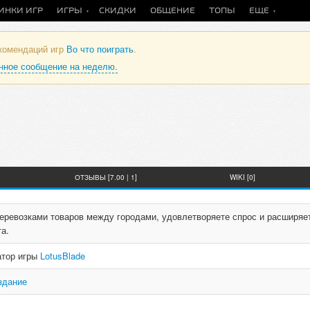
ИНКИ ИГР
ИГРЫ
СКИДКИ
ОБЩЕНИЕ
ТОПЫ
ЕЩЕ
екомендаций игр
Во что поиграть
.
анное сообщение на неделю.
ОТЗЫВЫ [7.00 | 1]
WIKI [0]
перевозками товаров между городами, удовлетворяете спрос и расширяе
а.
атор игры
LotusBlade
здание