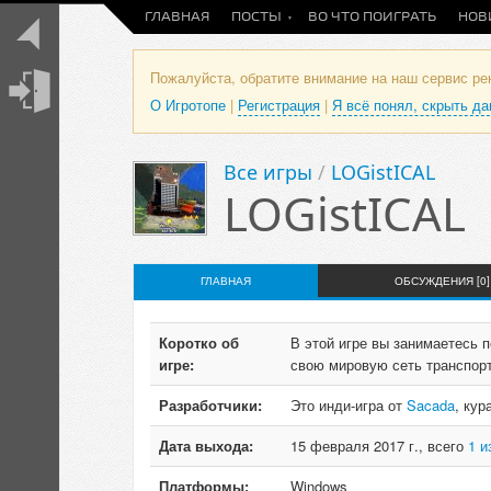
ГЛАВНАЯ
ПОСТЫ
ВО ЧТО ПОИГРАТЬ
НОВ
Пожалуйста, обратите внимание на наш сервис р
О Игротопе
|
Регистрация
|
Я всё понял, скрыть д
Все игры
/
LOGistICAL
LOGistICAL
ГЛАВНАЯ
ОБСУЖДЕНИЯ [0]
Коротко об
В этой игре вы занимаетесь 
игре:
свою мировую сеть транспорт
Разработчики:
Это инди-игра от
Sacada
, кур
Дата выхода:
15 февраля 2017 г., всего
1 и
Платформы:
Windows