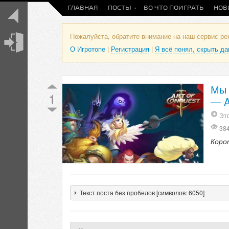
ГЛАВНАЯ
ПОСТЫ
ВО ЧТО ПОИГРАТЬ
НОВ
Пожалуйста, обратите внимание на наш сервис р
О Игротопе
|
Регистрация
|
Я всё понял, скрыть д
Мы 
1
— A
Это
38
Коро
Текст поста без пробелов [символов: 6050]