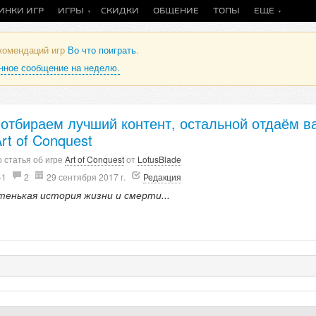
ИНКИ ИГР
ИГРЫ
СКИДКИ
ОБЩЕНИЕ
ТОПЫ
ЕЩЕ
екомендаций игр
Во что поиграть
.
анное сообщение на неделю.
отбираем лучший контент, остальной отдаём в
rt of Conquest
 статья об игре
Art of Conquest
от
LotusBlade
41
2
29 сентября 2017 г.
Редакция
тенькая история жизни и смерти...