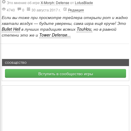
Это мнение об игре
X-Morph: Defense
от
LotusBlade
4740
0
30 августа 2017 г.
Редакция
Если вы тоже при просмотре трейлера открыли рот и жадно
хватали воздух — будьте уверены, сама игра ещё круче! Это
Bullet Hell
в лучших традициях всяких
TouHou,
но в равной
степени это же и
Tower Defense...
СООБЩЕСТВО
Вступить в сообщество игры