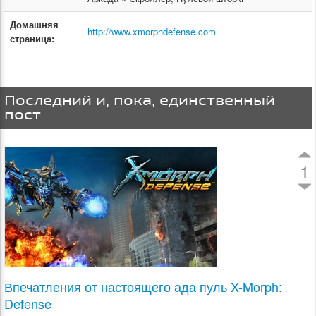
Домашняя
http://www.xmorphdefense.com
страница:
Последний и, пока, единственный
пост
1
Впечатления от настоящего ада пуль X-Morph:
Defense