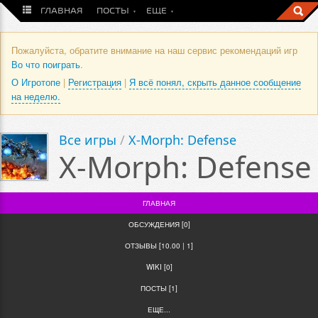
ГЛАВНАЯ
ПОСТЫ
ЕЩЕ
Пожалуйста, обратите внимание на наш сервис рекомендаций игр
Во что поиграть
.
О Игротопе
|
Регистрация
|
Я всё понял, скрыть данное сообщение
на неделю.
Все игры
/
X-Morph: Defense
X-Morph: Defense
ГЛАВНАЯ
ОБСУЖДЕНИЯ [0]
ОТЗЫВЫ [10.00 | 1]
WIKI [0]
ПОСТЫ [1]
ЕЩЕ...