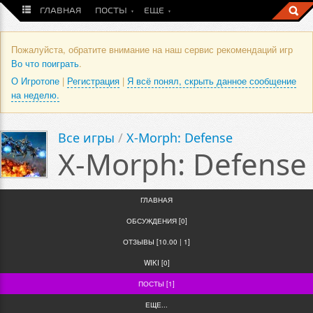
ГЛАВНАЯ
ПОСТЫ
ЕЩЕ
Пожалуйста, обратите внимание на наш сервис рекомендаций игр
Во что поиграть
.
О Игротопе
|
Регистрация
|
Я всё понял, скрыть данное сообщение
на неделю.
Все игры
/
X-Morph: Defense
X-Morph: Defense
ГЛАВНАЯ
ОБСУЖДЕНИЯ [0]
ОТЗЫВЫ [10.00 | 1]
WIKI [0]
ПОСТЫ [1]
ЕЩЕ...