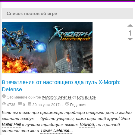
Список постов об игре
1
Впечатления от настоящего ада пуль X-Morph:
Defense
Это мнение об игре
X-Morph: Defense
от
LotusBlade
4738
0
30 августа 2017 г.
Редакция
Если вы тоже при просмотре трейлера открыли рот и жадно
хватали воздух — будьте уверены, сама игра ещё круче! Это
Bullet Hell
в лучших традициях всяких
TouHou,
но в равной
степени это же и
Tower Defense...