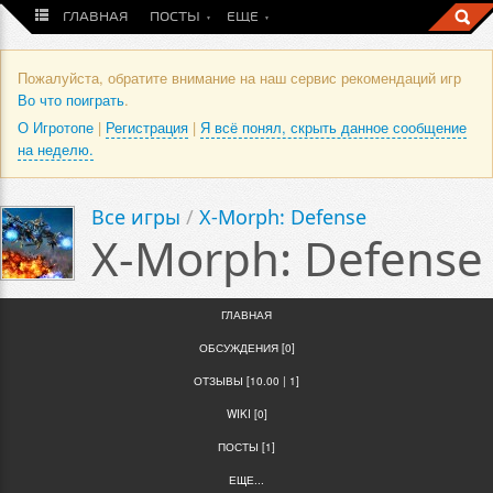
ГЛАВНАЯ
ПОСТЫ
ЕЩЕ
Пожалуйста, обратите внимание на наш сервис рекомендаций игр
Во что поиграть
.
О Игротопе
|
Регистрация
|
Я всё понял, скрыть данное сообщение
на неделю.
Все игры
/
X-Morph: Defense
X-Morph: Defense
ГЛАВНАЯ
ОБСУЖДЕНИЯ [0]
ОТЗЫВЫ [10.00 | 1]
WIKI [0]
ПОСТЫ [1]
ЕЩЕ...