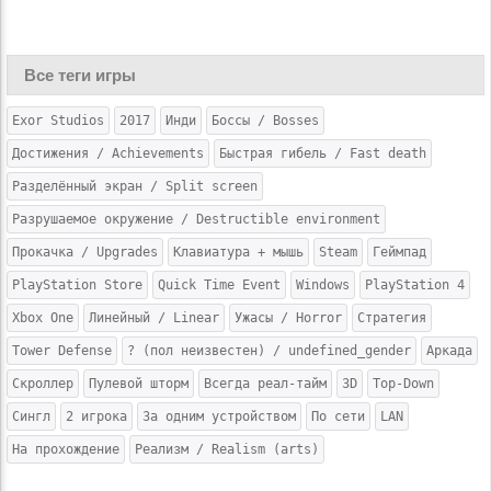
Все теги игры
Exor Studios
2017
Инди
Боссы / Bosses
Достижения / Achievements
Быстрая гибель / Fast death
Разделённый экран / Split screen
Разрушаемое окружение / Destructible environment
Прокачка / Upgrades
Клавиатура + мышь
Steam
Геймпад
PlayStation Store
Quick Time Event
Windows
PlayStation 4
Xbox One
Линейный / Linear
Ужасы / Horror
Стратегия
Tower Defense
? (пол неизвестен) / undefined_gender
Аркада
Скроллер
Пулевой шторм
Всегда реал-тайм
3D
Top-Down
Сингл
2 игрока
За одним устройством
По сети
LAN
На прохождение
Реализм / Realism (arts)