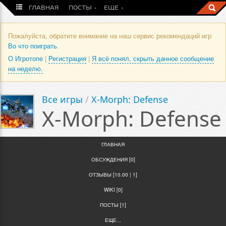
ГЛАВНАЯ
ПОСТЫ
ЕЩЕ
Пожалуйста, обратите внимание на наш сервис рекомендаций игр
Во что поиграть
.
О Игротопе
|
Регистрация
|
Я всё понял, скрыть данное сообщение
на неделю.
Все игры
/
X-Morph: Defense
X-Morph: Defense
ГЛАВНАЯ
ОБСУЖДЕНИЯ [0]
ОТЗЫВЫ [10.00 | 1]
WIKI [0]
ПОСТЫ [1]
ЕЩЕ...