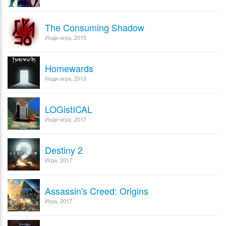
The Consuming Shadow
Инди-игра, 2015
Homewards
Инди-игра, 2013
LOGistICAL
Инди-игра, 2017
Destiny 2
Игра, 2017
Assassin's Creed: Origins
Игра, 2017