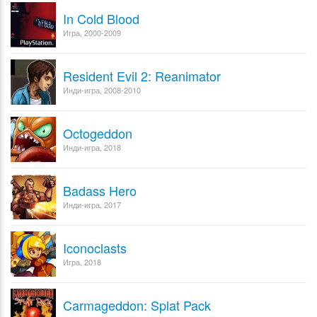
In Cold Blood
Игра, 2000-2009
Resident Evil 2: Reanimator
Инди-игра, 2008-2010
Octogeddon
Инди-игра, 2018
Badass Hero
Инди-игра, 2017
Iconoclasts
Игра, 2018
Carmageddon: Splat Pack