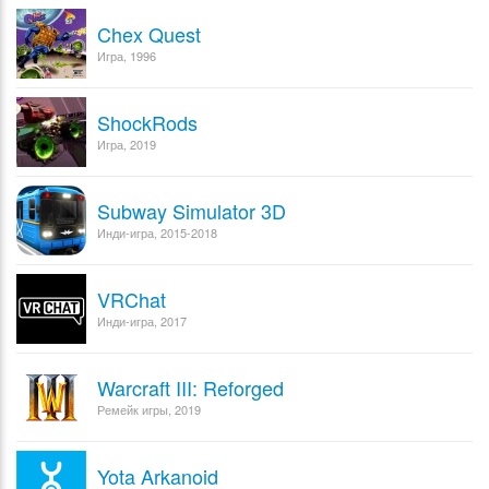
Chex Quest
Игра, 1996
ShockRods
Игра, 2019
Subway Simulator 3D
Инди-игра, 2015-2018
VRChat
Инди-игра, 2017
Warcraft III: Reforged
Ремейк игры, 2019
Yota Arkanoid