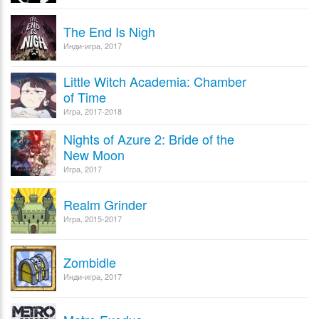
The End Is Nigh
Инди-игра, 2017
Little Witch Academia: Chamber
of Time
Игра, 2017-2018
Nights of Azure 2: Bride of the
New Moon
Игра, 2017
Realm Grinder
Игра, 2015-2017
Zombidle
Инди-игра, 2017