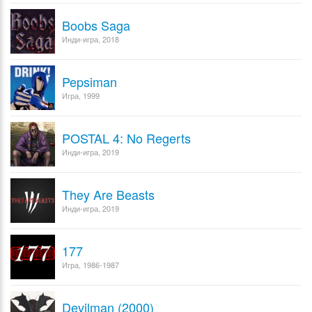
Boobs Saga
Инди-игра, 2018
Pepsiman
Игра, 1999
POSTAL 4: No Regerts
Инди-игра, 2019
They Are Beasts
Инди-игра, 2019
177
Игра, 1986-1987
Devilman (2000)