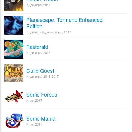
Инди-игра, 2017
Planescape: Torment: Enhanced
Edition
Инди-переиздание игры, 2017
Pasteraki
Инди-игра, 2017
Guild Quest
Инди-игра, 2016-2017
Sonic Forces
Игра, 2017
Sonic Mania
Игра, 2017