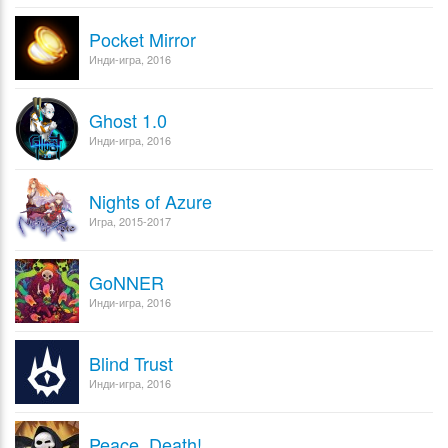
Pocket Mirror
Инди-игра, 2016
Ghost 1.0
Инди-игра, 2016
Nights of Azure
Игра, 2015-2017
GoNNER
Инди-игра, 2016
Blind Trust
Инди-игра, 2016
Peace, Death!