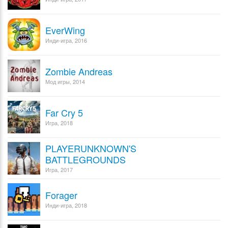
EverWing
Инди-игра, 2016
Zombie Andreas
Мод игры, 2014
Far Cry 5
Игра, 2018
PLAYERUNKNOWN'S
BATTLEGROUNDS
Игра, 2017
Forager
Инди-игра, 2018