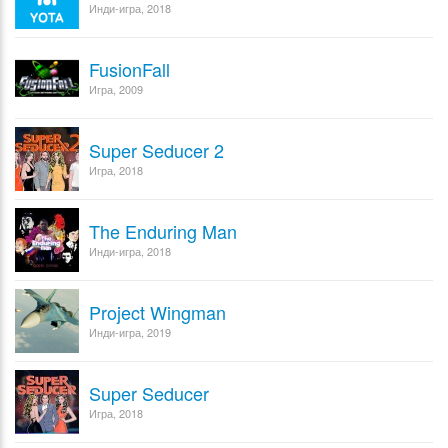
Инди-игра, 2018
FusionFall
Игра, 2009
Super Seducer 2
Игра, 2018
The Enduring Man
Инди-игра, 2018
Project Wingman
Инди-игра, 2019
Super Seducer
Игра, 2018