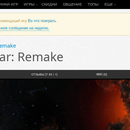
ИНКИ ИГР
ИГРЫ
СКИДКИ
ОБЩЕНИЕ
ТОПЫ
ЕЩЕ
екомендаций игр
Во что поиграть
.
анное сообщение на неделю.
Remake
ar: Remake
ОТЗЫВЫ [7.50 | 1]
WIKI [0]