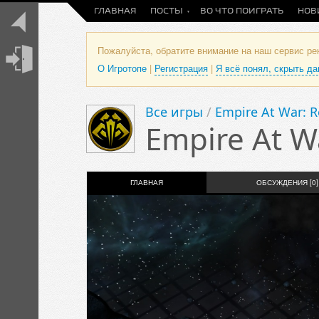
ГЛАВНАЯ
ПОСТЫ
ВО ЧТО ПОИГРАТЬ
НОВ
Пожалуйста, обратите внимание на наш сервис р
О Игротопе
|
Регистрация
|
Я всё понял, скрыть д
Все игры
/
Empire At War: 
Empire At W
ГЛАВНАЯ
ОБСУЖДЕНИЯ [0]