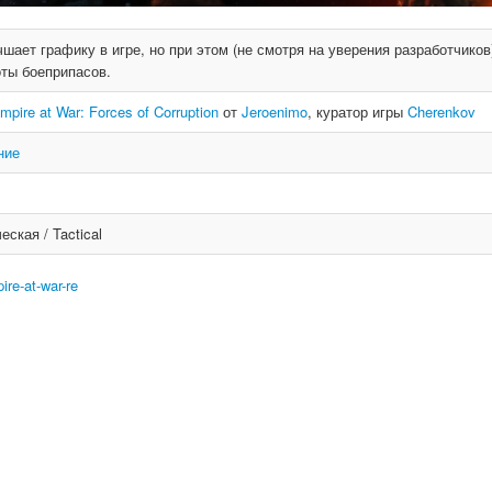
шает графику в игре, но при этом (не смотря на уверения разработчиков
оты боеприпасов.
mpire at War: Forces of Corruption
от
Jeroenimo
, куратор игры
Cherenkov
ние
ская / Tactical
re-at-war-re