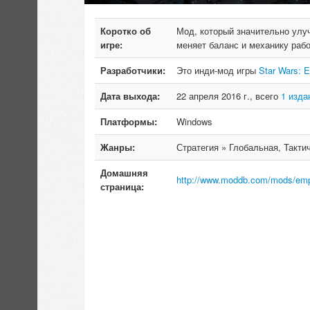
Коротко об
Мод, который значительно улуч
игре:
меняет баланс и механику раб
Разработчики:
Это инди-мод игры
Star Wars: E
Дата выхода:
22 апреля 2016 г., всего
1 изда
Платформы:
Windows
Жанры:
Стратегия » Глобальная, Тактиче
Домашняя
http://www.moddb.com/mods/empi
страница: