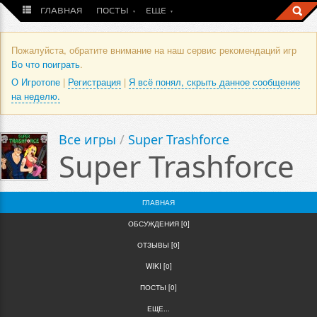
ГЛАВНАЯ
ПОСТЫ
ЕЩЕ
Пожалуйста, обратите внимание на наш сервис рекомендаций игр
Во что поиграть
.
О Игротопе
|
Регистрация
|
Я всё понял, скрыть данное сообщение
на неделю.
Все игры
/
Super Trashforce
Super Trashforce
ГЛАВНАЯ
ОБСУЖДЕНИЯ [0]
ОТЗЫВЫ [0]
WIKI [0]
ПОСТЫ [0]
ЕЩЕ...