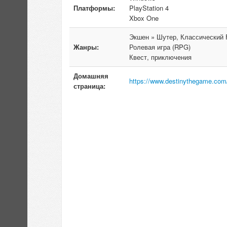
Платформы:
PlayStation 4
Xbox One
Экшен » Шутер, Классический
Жанры:
Ролевая игра (RPG)
Квест, приключения
Домашняя
https://www.destinythegame.com
страница: