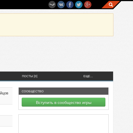
ПОСТЫ [0]
ЕЩЕ...
СООБЩЕСТВО
ойцов
Вступить в сообщество игры