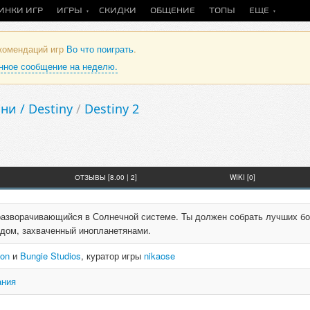
ИНКИ ИГР
ИГРЫ
СКИДКИ
ОБЩЕНИЕ
ТОПЫ
ЕЩЕ
екомендаций игр
Во что поиграть
.
анное сообщение на неделю.
ни / Destiny
/
Destiny 2
ОТЗЫВЫ [8.00 | 2]
WIKI [0]
разворачивающийся в Солнечной системе. Ты должен собрать лучших б
 дом, захваченный инопланетянами.
ion
и
Bungie Studios
, куратор игры
nikaose
ания