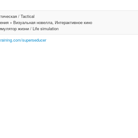
тическая / Tactical
ения » Визуальная новелла, Интерактивное кино
улятор жизни / Life simulation
training.com/superseducer