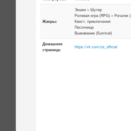
Экшен » Шутер
Ролевая игра (RPG) » Рогалик (
Жанры:
Квест, приключения
Песочница
Выживание (Survival)
Домашняя
https://vk.com/za_official
страница: