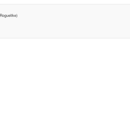
Roguelike)