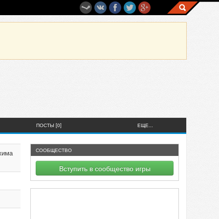
ПОСТЫ [0]
ЕЩЕ...
СООБЩЕСТВО
жима
Вступить в сообщество игры