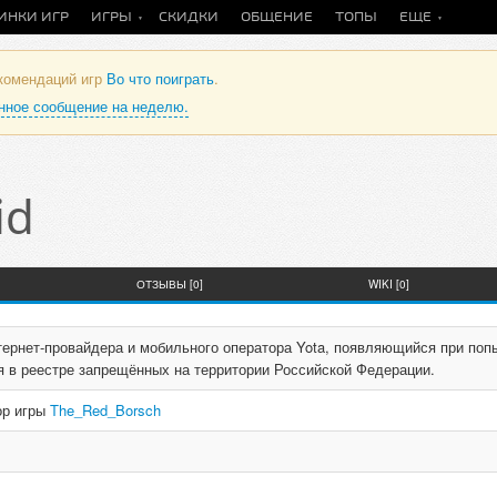
ИНКИ ИГР
ИГРЫ
СКИДКИ
ОБЩЕНИЕ
ТОПЫ
ЕЩЕ
екомендаций игр
Во что поиграть
.
анное сообщение на неделю.
id
ОТЗЫВЫ [0]
WIKI [0]
тернет-провайдера и мобильного оператора Yota, появляющийся при поп
я в реестре запрещённых на территории Российской Федерации.
ор игры
The_Red_Borsch