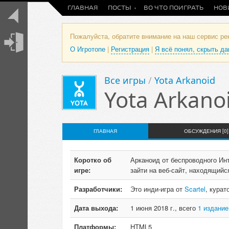
ГЛАВНАЯ
ПОСТЫ
ВО ЧТО ПОИГРАТЬ
НОВ
Пожалуйста, обратите внимание на наш сервис р
О Игротопе
|
Регистрация
|
Я всё понял, скрыть д
Все игры
/
Yota Arkanoid
Yota Arkano
ГЛАВНАЯ
ОБСУЖДЕНИЯ [0]
Коротко об
Арканоид от беспроводного Ин
игре:
зайти на веб-сайт, находящийс
Разработчики:
Это инди-игра от
Scartel
, курат
Дата выхода:
1 июня 2018 г., всего
1 издание
Платформы:
HTML5