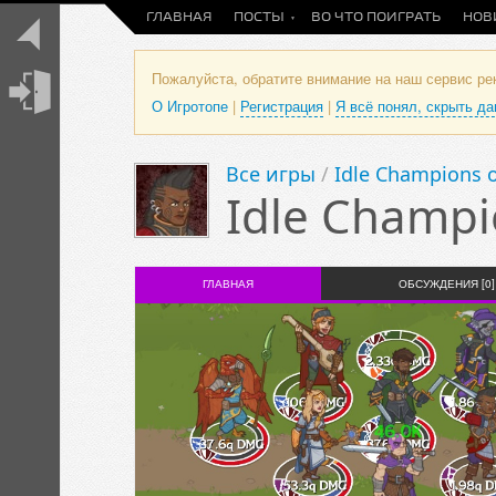
ГЛАВНАЯ
ПОСТЫ
ВО ЧТО ПОИГРАТЬ
НОВ
Пожалуйста, обратите внимание на наш сервис р
О Игротопе
|
Регистрация
|
Я всё понял, скрыть д
Все игры
/
Idle Champions o
Idle Champi
ГЛАВНАЯ
ОБСУЖДЕНИЯ [0]