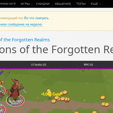
ИНКИ ИГР
ИГРЫ
СКИДКИ
ОБЩЕНИЕ
ТОПЫ
ЕЩЕ
екомендаций игр
Во что поиграть
.
анное сообщение на неделю.
f the Forgotten Realms
ons of the Forgotten 
ОТЗЫВЫ [0]
WIKI [0]