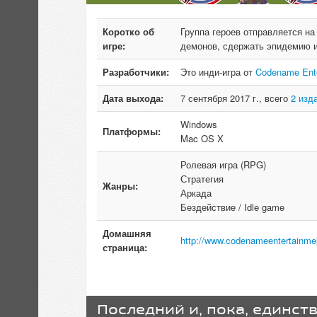
Коротко об
Группа героев отправляется н
игре:
демонов, сдержать эпидемию и
Разработчики:
Это инди-игра от
Codename Ente
Дата выхода:
7 сентября 2017 г., всего
2 изд
Windows
Платформы:
Mac OS X
Ролевая игра (RPG)
Стратегия
Жанры:
Аркада
Бездействие / Idle game
Домашняя
http://www.codenameentertainme[
страница:
Последний и, пока, единст