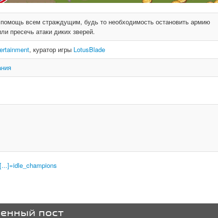
а помощь всем страждущим, будь то необходимость остановить армию
ли пресечь атаки диких зверей.
rtainment
, куратор игры
LotusBlade
ания
...]=idle_champions
венный пост