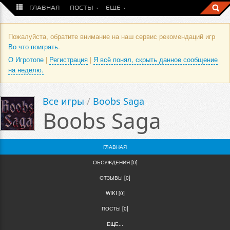
ГЛАВНАЯ
ПОСТЫ
ЕЩЕ
Пожалуйста, обратите внимание на наш сервис рекомендаций игр
Во что поиграть
.
О Игротопе
|
Регистрация
|
Я всё понял, скрыть данное сообщение
на неделю.
Все игры
/
Boobs Saga
Boobs Saga
ГЛАВНАЯ
ОБСУЖДЕНИЯ [0]
ОТЗЫВЫ [0]
WIKI [0]
ПОСТЫ [0]
ЕЩЕ...