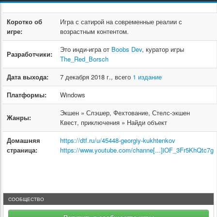
Коротко об
Игра с сатирой на современные реалии с
игре:
возрастным контентом.
Это инди-игра от
Boobs Dev
, куратор игры
Разработчики:
The_Red_Borsch
Дата выхода:
7 декабря 2018 г., всего
1 издание
Платформы:
Windows
Экшен » Слэшер, Фехтование, Стелс-экшен
Жанры:
Квест, приключения » Найди объект
Домашняя
https://dtf.ru/u/45448-georgiy-kukhtenkov
страница:
https://www.youtube.com/channe[...]iOF_3Fr5KhQtc7g
СООБЩЕСТВО