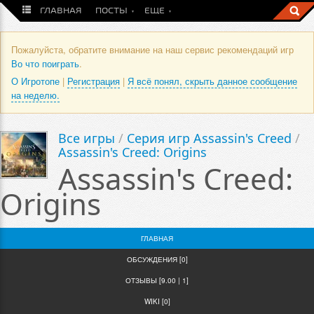
ГЛАВНАЯ
ПОСТЫ
ЕЩЕ
Пожалуйста, обратите внимание на наш сервис рекомендаций игр
Во что поиграть
.
О Игротопе
|
Регистрация
|
Я всё понял, скрыть данное сообщение
на неделю.
Все игры
/
Серия игр Assassin's Creed
/
Assassin's Creed: Origins
Assassin's Creed:
Origins
ГЛАВНАЯ
ОБСУЖДЕНИЯ [0]
ОТЗЫВЫ [9.00 | 1]
WIKI [0]