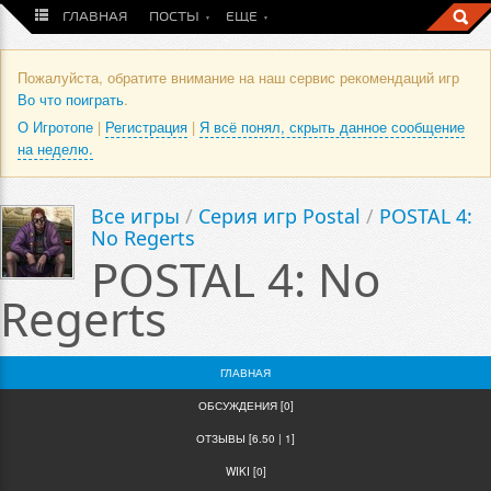
ГЛАВНАЯ
ПОСТЫ
ЕЩЕ
Пожалуйста, обратите внимание на наш сервис рекомендаций игр
Во что поиграть
.
О Игротопе
|
Регистрация
|
Я всё понял, скрыть данное сообщение
на неделю.
Все игры
/
Серия игр Postal
/
POSTAL 4:
No Regerts
POSTAL 4: No
Regerts
ГЛАВНАЯ
ОБСУЖДЕНИЯ [0]
ОТЗЫВЫ [6.50 | 1]
WIKI [0]