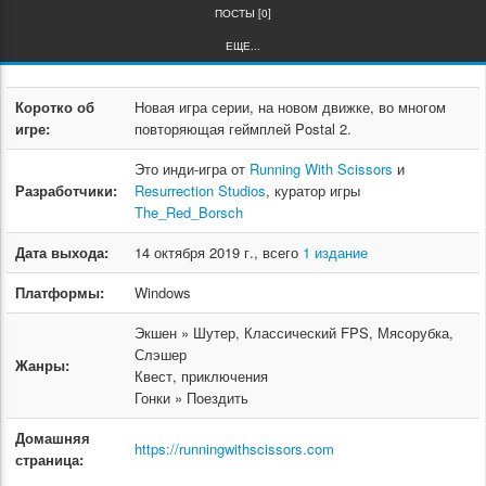
ПОСТЫ [0]
ЕЩЕ...
Коротко об
Новая игра серии, на новом движке, во многом
игре:
повторяющая геймплей Postal 2.
Это инди-игра от
Running With Scissors
и
Разработчики:
Resurrection Studios
, куратор игры
The_Red_Borsch
Дата выхода:
14 октября 2019 г., всего
1 издание
Платформы:
Windows
Экшен » Шутер, Классический FPS, Мясорубка,
Слэшер
Жанры:
Квест, приключения
Гонки » Поездить
Домашняя
https://runningwithscissors.com
страница: