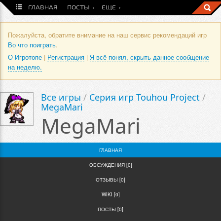
ГЛАВНАЯ
ПОСТЫ
ЕЩЕ
Пожалуйста, обратите внимание на наш сервис рекомендаций игр
Во что поиграть
.
О Игротопе
|
Регистрация
|
Я всё понял, скрыть данное сообщение
на неделю.
Все игры
/
Серия игр Touhou Project
/
MegaMari
MegaMari
ГЛАВНАЯ
ОБСУЖДЕНИЯ [0]
ОТЗЫВЫ [0]
WIKI [0]
ПОСТЫ [0]