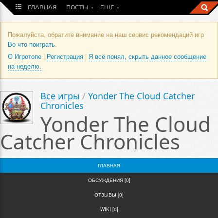
ГЛАВНАЯ
ПОСТЫ
ЕЩЕ
Пожалуйста, обратите внимание на наш сервис рекомендаций игр
Во что поиграть
.
О Игротопе
|
Регистрация
|
Я всё понял, скрыть данное сообщение
на неделю.
Все игры
/
Yonder The Cloud Catcher
Chronicles
Yonder The Cloud
Catcher Chronicles
ГЛАВНАЯ
ОБСУЖДЕНИЯ [0]
ОТЗЫВЫ [0]
WIKI [0]